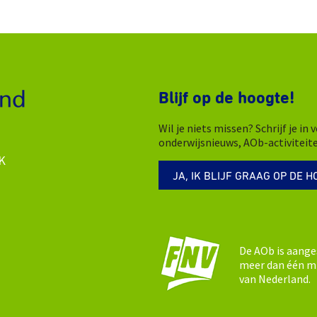
Blijf op de hoogte!
Wil je niets missen? Schrijf je i
onderwijsnieuws, AOb-activiteit
K
JA, IK BLIJF GRAAG OP DE H
De AOb is aange
meer dan één mi
van Nederland.