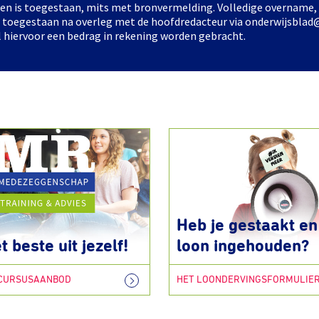
elen is toegestaan, mits met bronvermelding. Volledige overname,
ts toegestaan na overleg met de hoofdredacteur via onderwijsblad
l hiervoor een bedrag in rekening worden gebracht.
Heb je gestaakt en 
t beste uit jezelf!
loon ingehouden?
 CURSUSAANBOD
HET LOONDERVINGSFORMULIE