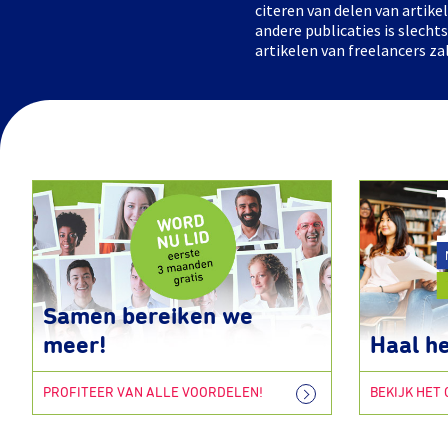
citeren van delen van artik
andere publicaties is slech
artikelen van freelancers za
Samen bereiken we
meer!
Haal he
PROFITEER VAN ALLE VOORDELEN!
BEKIJK HET