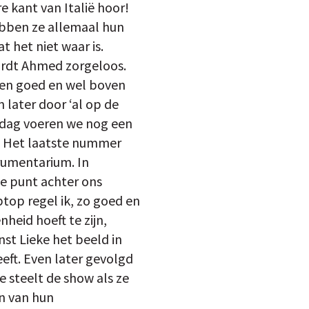
e kant van Italië hoor!
hebben ze allemaal hun
t het niet waar is.
oordt Ahmed zorgeloos.
gen goed en wel boven
 later door ‘al op de
oldag voeren we nog een
g. Het laatste nummer
trumentarium. In
ge punt achter ons
ptop regel ik, zo goed en
heid hoeft te zijn,
nst Lieke het beeld in
eft. Even later gevolgd
e steelt de show als ze
en van hun