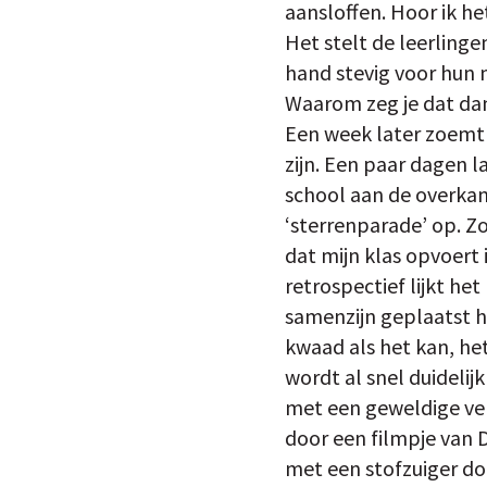
aansloffen. Hoor ik he
Het stelt de leerlinge
hand stevig voor hun m
Waarom zeg je dat dan
Een week later zoemt 
zijn. Een paar dagen l
school aan de overkan
‘sterrenparade’ op. Z
dat mijn klas opvoert
retrospectief lijkt h
samenzijn geplaatst he
kwaad als het kan, het
wordt al snel duidelij
met een geweldige ver
door een filmpje van D
met een stofzuiger do