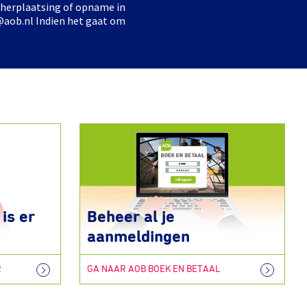
 herplaatsing of opname in
@aob.nl Indien het gaat om
is er
Beheer al je
aanmeldingen
R
GA NAAR AOB BOEK EN BETAAL