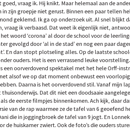
t goed, vraag ik. Hij knikt. Maar helemaal aan de ander
n in zijn groepje niet gerust. Binnen een paar tellen 
ond geklemd. Ik ga op onderzoek uit. Al snel blijkt da
, vraag ik verbaasd. Dat weet ik eigenlijk niet, antw
het woord ‘corona’ al door de school voor de leerlin
ater gevolgd door ‘al in de stad’ en nog een paar dagen
t’. En dan stopt plotseling alles. Op de laatste scho
onder ouders. Het is een verrassend leuke voorstellin
 is een oorverdovend spektakel met het hele Orff-ins
et net alsof we op dat moment onbewust een voorlopi
bben. Daarna is het oorverdovend stil. Vanaf mijn la
 thuisonderwijs. Dat dit niet een doodsaaie aangelegen
k als de eerste filmpjes binnenkomen. Ach kijk, daar da
sie van de rap waarmee ze de tafel van 6 geoefend he
ani die in joggingbroek de tafel van 9 jogt. En Lonnek
or de huiskamer zwiert. Ook de foto’s die ouders stur