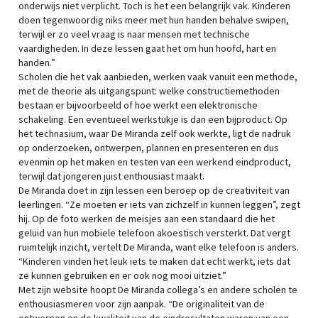
onderwijs niet verplicht. Toch is het een belangrijk vak. Kinderen
doen tegenwoordig niks meer met hun handen behalve swipen,
terwijl er zo veel vraag is naar mensen met technische
vaardigheden. In deze lessen gaat het om hun hoofd, hart en
handen.”
Scholen die het vak aanbieden, werken vaak vanuit een methode,
met de theorie als uitgangspunt: welke constructiemethoden
bestaan er bijvoorbeeld of hoe werkt een elektronische
schakeling. Een eventueel werkstukje is dan een bijproduct. Op
het technasium, waar De Miranda zelf ook werkte, ligt de nadruk
op onderzoeken, ontwerpen, plannen en presenteren en dus
evenmin op het maken en testen van een werkend eindproduct,
terwijl dat jongeren juist enthousiast maakt.
De Miranda doet in zijn lessen een beroep op de creativiteit van
leerlingen. “Ze moeten er iets van zichzelf in kunnen leggen”, zegt
hij. Op de foto werken de meisjes aan een standaard die het
geluid van hun mobiele telefoon akoestisch versterkt. Dat vergt
ruimtelijk inzicht, vertelt De Miranda, want elke telefoon is anders.
“Kinderen vinden het leuk iets te maken dat echt werkt, iets dat
ze kunnen gebruiken en er ook nog mooi uitziet.”
Met zijn website hoopt De Miranda collega’s en andere scholen te
enthousiasmeren voor zijn aanpak. “De originaliteit van de