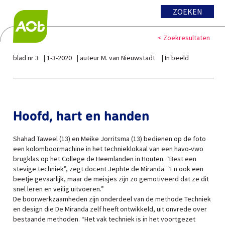
ZOEKEN
< Zoekresultaten
blad nr 3
1-3-2020
auteur M. van Nieuwstadt
In beeld
Hoofd, hart en handen
Shahad Taweel (13) en Meike Jorritsma (13) bedienen op de foto
een kolomboormachine in het technieklokaal van een havo-vwo
brugklas op het College de Heemlanden in Houten. “Best een
stevige techniek”, zegt docent Jephte de Miranda. “En ook een
beetje gevaarlijk, maar de meisjes zijn zo gemotiveerd dat ze dit
snel leren en veilig uitvoeren.”
De boorwerkzaamheden zijn onderdeel van de methode Techniek
en design die De Miranda zelf heeft ontwikkeld, uit onvrede over
bestaande methoden. “Het vak techniek is in het voortgezet