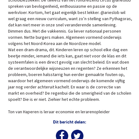
schoolbezoeken. De tweets van het rondreizend circus @arieslob
spreken van bevlogenheid, enthousiasme en passie op de
werkvloer. Kortom, het gaat eigenlijk best lekker. @arieslob wil
wel graag een nieuw curriculum, want zo’n stelling van Pythagoras,
dat kan niet meer in onze snel veranderende samenleving.
Dimmen dus. Met die vakkennis. Ga liever nationaal personen
vormen. Nette burgers maken. Algemeen vormend onderwijs
volgens het Noord-Korea aan de Noordzee model.
Wat een dram-drama, dit. Kinderen leren op school elke dag een
beetje minder, iemand die iets kan, gaat niet voor de klas en dit
systeemfalen is een direct gevolg van slecht beleid. En wat doen
de verantwoordelijke wijsneuzen en regenten? Ze erkennen het
probleem, boeren halsstarrig hun eerder gemaakte fouten op,
waardoor het algemeen vormend onderwijs de komende vijftig
jaar nog verder achteruit kachelt. En waar is de correctie van
markt en overheid? De regenbui die de smerigheid van de scholen
spoelt? Die is er niet. Ziehier het echte probleem.
Ton van Haperen is leraar economie en lerarenopleider
Dit bericht delen: