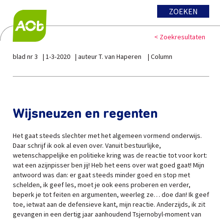
ZOEKEN
< Zoekresultaten
blad nr 3
1-3-2020
auteur T. van Haperen
Column
Wijsneuzen en regenten
Het gaat steeds slechter met het algemeen vormend onderwijs.
Daar schrijf ik ook al even over. Vanuit bestuurlijke,
wetenschappelijke en politieke kring was de reactie tot voor kort:
wat een azijnpisser ben jij! Heb het eens over wat goed gaat! Mijn
antwoord was dan: er gaat steeds minder goed en stop met
schelden, ik geef les, moet je ook eens proberen en verder,
beperk je tot feiten en argumenten, weerleg ze… doe dan! Ik geef
toe, ietwat aan de defensieve kant, mijn reactie. Anderzijds, ik zit
gevangen in een dertig jaar aanhoudend Tsjernobyl-moment van