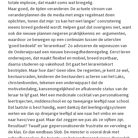
totale implosie, dat maakt soms wat kriegelig.
Maar goed, de tijden veranderen. De actuele stroom van
veranderplannen die de media met enige regelmaat doen
oplichten, tonen dat mijn ‘zo kan het niet langer’ constatering
ineens breed gedeeld wordt. Helpen gaat dat overigens niet, want
ook die nieuwe plannen negeren praktijkkennis en -argumenten,
waardoor ze bewegen op een continuüm tussen de uitersten
‘goed bedoeld’ en ‘lerarenhaat’. Zo adviseren de wijsneuzen van
de Onderwijsraad een nieuwe bevoegdhedenregeling. Eerst leren
onderwijzen, dat maakt flexibel en mobiel, breed inzetbaar,
daarna studeren op vakinhoud. Dit gaat het lerarentekort
bestrijden. Maar hoe dan? Geen idee. De regenten, je kent ze wel,
bestuursraden, kinderen die bestuurders acteren van het Laks,
christenbonden, tekenen een onderwijspact dat de
motivatiedaling, kansenongelijkheid en afkalvende status van de
leraar te lijf gaat. Met een medicinale cocktail van personalisering
leertrajecten, middenschool en op tweejarige leeftijd naar school.
Dat laatste is best handig, want dankzij dat leerlingvolgsysteem
weten we dan op driejarige leeftijd al wie naar het vmbo en wie
naar havo/vwo gaat. Maar dat zeggen we pas als ze vijftien zijn.
Resultaat? Twaalf jaar gepersonaliseerde frustratie en verveling in
de klas. En dan eindbaas Slob. De minister is vooral druk met