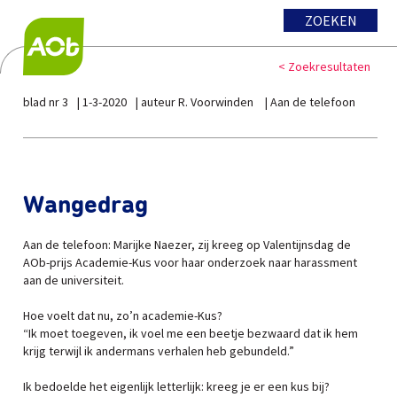
ZOEKEN
< Zoekresultaten
blad nr 3
1-3-2020
auteur R. Voorwinden
Aan de telefoon
Wangedrag
Aan de telefoon: Marijke Naezer, zij kreeg op Valentijnsdag de
AOb-prijs Academie-Kus voor haar onderzoek naar harassment
aan de universiteit.
Hoe voelt dat nu, zo’n academie-Kus?
“Ik moet toegeven, ik voel me een beetje bezwaard dat ik hem
krijg terwijl ik andermans verhalen heb gebundeld.”
Ik bedoelde het eigenlijk letterlijk: kreeg je er een kus bij?