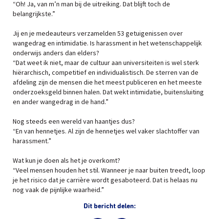
“Oh! Ja, van m’n man bij de uitreiking. Dat blijft toch de
belangrijkste.”
Jij en je medeauteurs verzamelden 53 getuigenissen over
wangedrag en intimidatie. Is harassment in het wetenschappelijk
onderwijs anders dan elders?
“Dat weet ik niet, maar de cultuur aan universiteiten is wel sterk
hiërarchisch, competitief en individualistisch. De sterren van de
afdeling zijn de mensen die het meest publiceren en het meeste
onderzoeksgeld binnen halen. Dat wekt intimidatie, buitensluiting
en ander wangedrag in de hand.”
Nog steeds een wereld van haantjes dus?
“En van hennetjes. Al zijn de hennetjes wel vaker slachtoffer van
harassment.”
Wat kun je doen als het je overkomt?
“Veel mensen houden het stil. Wanneer je naar buiten treedt, loop
je het risico dat je carrière wordt gesaboteerd. Dat is helaas nu
nog vaak de pijnlijke waarheid.”
Dit bericht delen: