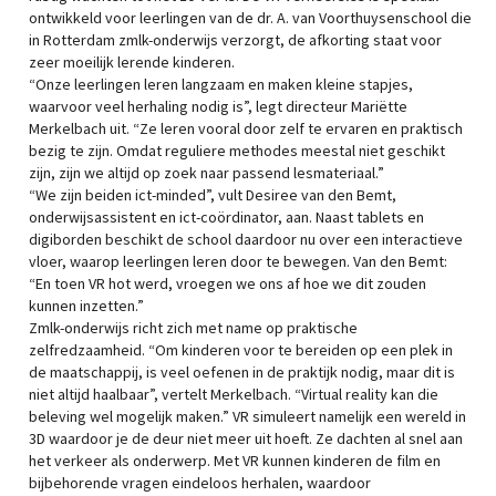
ontwikkeld voor leerlingen van de dr. A. van Voorthuysenschool die
in Rotterdam zmlk-onderwijs verzorgt, de afkorting staat voor
zeer moeilijk lerende kinderen.
“Onze leerlingen leren langzaam en maken kleine stapjes,
waarvoor veel herhaling nodig is”, legt directeur Mariëtte
Merkelbach uit. “Ze leren vooral door zelf te ervaren en praktisch
bezig te zijn. Omdat reguliere methodes meestal niet geschikt
zijn, zijn we altijd op zoek naar passend lesmateriaal.”
“We zijn beiden ict-minded”, vult Desiree van den Bemt,
onderwijsassistent en ict-coördinator, aan. Naast tablets en
digiborden beschikt de school daardoor nu over een interactieve
vloer, waarop leerlingen leren door te bewegen. Van den Bemt:
“En toen VR hot werd, vroegen we ons af hoe we dit zouden
kunnen inzetten.”
Zmlk-onderwijs richt zich met name op praktische
zelfredzaamheid. “Om kinderen voor te bereiden op een plek in
de maatschappij, is veel oefenen in de praktijk nodig, maar dit is
niet altijd haalbaar”, vertelt Merkelbach. “Virtual reality kan die
beleving wel mogelijk maken.” VR simuleert namelijk een wereld in
3D waardoor je de deur niet meer uit hoeft. Ze dachten al snel aan
het verkeer als onderwerp. Met VR kunnen kinderen de film en
bijbehorende vragen eindeloos herhalen, waardoor