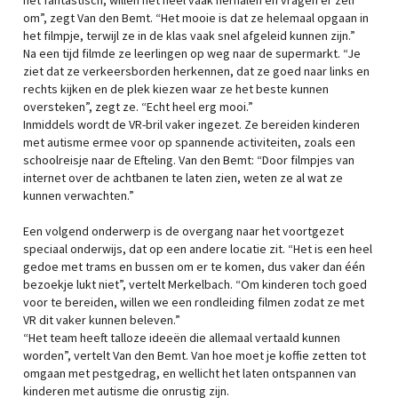
het fantastisch, willen het heel vaak herhalen en vragen er zelf
om”, zegt Van den Bemt. “Het mooie is dat ze helemaal opgaan in
het filmpje, terwijl ze in de klas vaak snel afgeleid kunnen zijn.”
Na een tijd filmde ze leerlingen op weg naar de supermarkt. “Je
ziet dat ze verkeersborden herkennen, dat ze goed naar links en
rechts kijken en de plek kiezen waar ze het beste kunnen
oversteken”, zegt ze. “Echt heel erg mooi.”
Inmiddels wordt de VR-bril vaker ingezet. Ze bereiden kinderen
met autisme ermee voor op spannende activiteiten, zoals een
schoolreisje naar de Efteling. Van den Bemt: “Door filmpjes van
internet over de achtbanen te laten zien, weten ze al wat ze
kunnen verwachten.”
Een volgend onderwerp is de overgang naar het voortgezet
speciaal onderwijs, dat op een andere locatie zit. “Het is een heel
gedoe met trams en bussen om er te komen, dus vaker dan één
bezoekje lukt niet”, vertelt Merkelbach. “Om kinderen toch goed
voor te bereiden, willen we een rondleiding filmen zodat ze met
VR dit vaker kunnen beleven.”
“Het team heeft talloze ideeën die allemaal vertaald kunnen
worden”, vertelt Van den Bemt. Van hoe moet je koffie zetten tot
omgaan met pestgedrag, en wellicht het laten ontspannen van
kinderen met autisme die onrustig zijn.