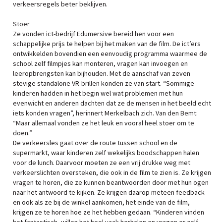
verkeersregels beter beklijven.
Stoer
Ze vonden ict-bedrijf Edumersive bereid hen voor een
schappelijke prijs te helpen bij het maken van de film. De ict’ers
ontwikkelden bovendien een eenvoudig programma waarmee de
school zelf filmpjes kan monteren, vragen kan invoegen en
leeropbrengsten kan bijhouden. Met de aanschaf van zeven
stevige standalone VR-brillen konden ze van start. “Sommige
kinderen hadden in het begin wel wat problemen met hun
evenwicht en anderen dachten dat ze de mensen in het beeld echt
iets konden vragen”, herinnert Merkelbach zich. Van den Bemt:
“Maar allemaal vonden ze het leuk en vooral heel stoer om te
doen.”
De verkeersles gaat over de route tussen school en de
supermarkt, waar kinderen zelf wekelijks boodschappen halen
voor de lunch. Daarvoor moeten ze een vrij drukke weg met
verkeerslichten oversteken, die ook in de film te zien is. Ze krijgen
vragen te horen, die ze kunnen beantwoorden door met hun ogen
naar het antwoord te kijken. Ze krijgen daarop meteen feedback
en ook als ze bij de winkel aankomen, het einde van de film,
krijgen ze te horen hoe ze het hebben gedaan. “Kinderen vinden