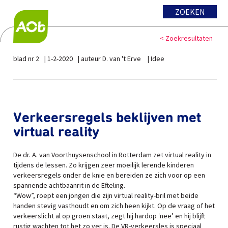
ZOEKEN
< Zoekresultaten
blad nr 2
1-2-2020
auteur D. van 't Erve
Idee
Verkeersregels beklijven met
virtual reality
De dr. A. van Voorthuysenschool in Rotterdam zet virtual reality in
tijdens de lessen. Zo krijgen zeer moeilijk lerende kinderen
verkeersregels onder de knie en bereiden ze zich voor op een
spannende achtbaanrit in de Efteling.
“Wow”, roept een jongen die zijn virtual reality-bril met beide
handen stevig vasthoudt en om zich heen kijkt. Op de vraag of het
verkeerslicht al op groen staat, zegt hij hardop ‘nee’ en hij blijft
rustig wachten tot het zo ver is. De VR-verkeersles is speciaal