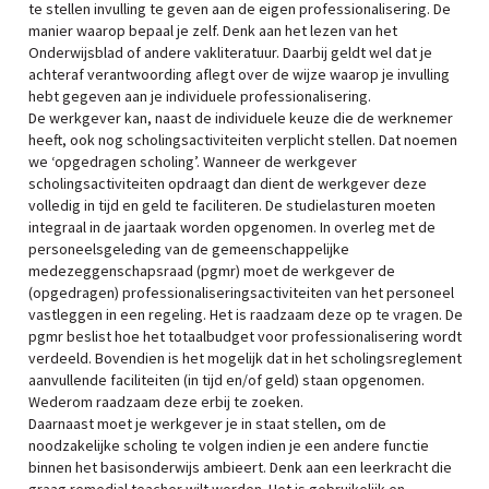
te stellen invulling te geven aan de eigen professionalisering. De
manier waarop bepaal je zelf. Denk aan het lezen van het
Onderwijsblad of andere vakliteratuur. Daarbij geldt wel dat je
achteraf verantwoording aflegt over de wijze waarop je invulling
hebt gegeven aan je individuele professionalisering.
De werkgever kan, naast de individuele keuze die de werknemer
heeft, ook nog scholingsactiviteiten verplicht stellen. Dat noemen
we ‘opgedragen scholing’. Wanneer de werkgever
scholingsactiviteiten opdraagt dan dient de werkgever deze
volledig in tijd en geld te faciliteren. De studielasturen moeten
integraal in de jaartaak worden opgenomen. In overleg met de
personeelsgeleding van de gemeenschappelijke
medezeggenschapsraad (pgmr) moet de werkgever de
(opgedragen) professionaliseringsactiviteiten van het personeel
vastleggen in een regeling. Het is raadzaam deze op te vragen. De
pgmr beslist hoe het totaalbudget voor professionalisering wordt
verdeeld. Bovendien is het mogelijk dat in het scholingsreglement
aanvullende faciliteiten (in tijd en/of geld) staan opgenomen.
Wederom raadzaam deze erbij te zoeken.
Daarnaast moet je werkgever je in staat stellen, om de
noodzakelijke scholing te volgen indien je een andere functie
binnen het basisonderwijs ambieert. Denk aan een leerkracht die