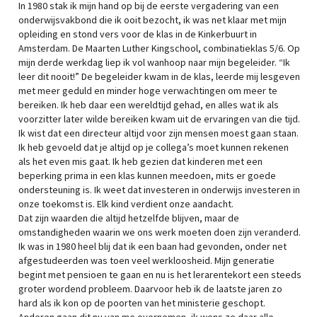
In 1980 stak ik mijn hand op bij de eerste vergadering van een
onderwijsvakbond die ik ooit bezocht, ik was net klaar met mijn
opleiding en stond vers voor de klas in de Kinkerbuurt in
Amsterdam. De Maarten Luther Kingschool, combinatieklas 5/6. Op
mijn derde werkdag liep ik vol wanhoop naar mijn begeleider. “Ik
leer dit nooit!” De begeleider kwam in de klas, leerde mij lesgeven
met meer geduld en minder hoge verwachtingen om meer te
bereiken. Ik heb daar een wereldtijd gehad, en alles wat ik als
voorzitter later wilde bereiken kwam uit de ervaringen van die tijd.
Ik wist dat een directeur altijd voor zijn mensen moest gaan staan.
Ik heb gevoeld dat je altijd op je collega’s moet kunnen rekenen
als het even mis gaat. Ik heb gezien dat kinderen met een
beperking prima in een klas kunnen meedoen, mits er goede
ondersteuning is. Ik weet dat investeren in onderwijs investeren in
onze toekomst is. Elk kind verdient onze aandacht.
Dat zijn waarden die altijd hetzelfde blijven, maar de
omstandigheden waarin we ons werk moeten doen zijn veranderd.
Ik was in 1980 heel blij dat ik een baan had gevonden, onder net
afgestudeerden was toen veel werkloosheid. Mijn generatie
begint met pensioen te gaan en nu is het lerarentekort een steeds
groter wordend probleem. Daarvoor heb ik de laatste jaren zo
hard als ik kon op de poorten van het ministerie geschopt.