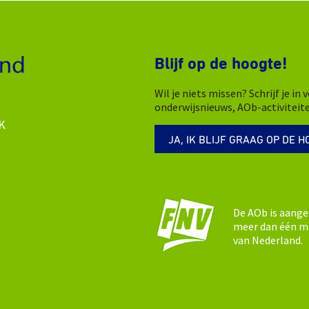
Blijf op de hoogte!
Wil je niets missen? Schrijf je i
onderwijsnieuws, AOb-activiteit
K
JA, IK BLIJF GRAAG OP DE H
De AOb is aange
meer dan één mi
van Nederland.