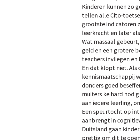
Kinderen kunnen zo ge
tellen alle Cito-toets
grootste indicatoren zi
leerkracht en later al
Wat massaal gebeurt, 
geld en een grotere b
teachers invliegen en 
En dat klopt niet. Al
kennismaatschappij wo
donders goed beseffen
muiters keihard nodig
aan iedere leerling, on
Een speurtocht op int
aanbrengt in cognitie
Duitsland gaan kinderen
prettig om dit te doe