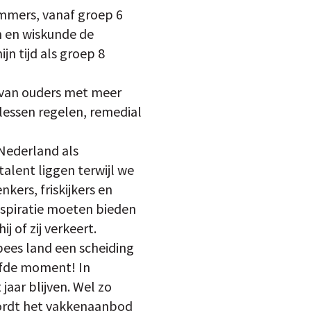
Immers, vanaf groep 6
en en wiskunde de
jn tijd als groep 8
n van ouders met meer
jlessen regelen, remedial
 Nederland als
alent liggen terwijl we
ers, friskijkers en
nspiratie moeten bieden
j of zij verkeert.
pees land een scheiding
lfde moment! In
 jaar blijven. Wel zo
wordt het vakkenaanbod