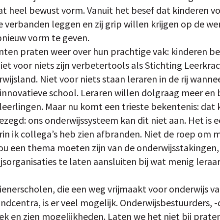
t heel bewust vorm. Vanuit het besef dat kinderen vol
 verbanden leggen en zij grip willen krijgen op de w
opnieuw vorm te geven.
ten praten weer over hun prachtige vak: kinderen be
et voor niets zijn verbetertools als Stichting Leerkra
wijsland. Niet voor niets staan leraren in de rij wanne
 innovatieve school. Leraren willen dolgraag meer en 
leerlingen. Maar nu komt een trieste bekentenis: dat 
ezegd: ons onderwijssysteem kan dit niet aan. Het is 
ik collega’s heb zien afbranden. Niet de roep om me
zou een thema moeten zijn van de onderwijsstakingen
rganisaties te laten aansluiten bij wat menig leraar d
enerscholen, die een weg vrijmaakt voor onderwijs va
indcentra, is er veel mogelijk. Onderwijsbestuurders, -
rek en zien mogelijkheden. Laten we het niet bij prat