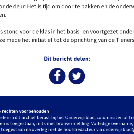
or de deur: Het is tijd om door te pakken en de onder
en.
tond voor de klas in het basis- en voortgezet onderwi
e mede het initiatief tot de oprichting van de Tiener
Dit bericht delen:
e rechten voorbehouden
elen in dit archief berust bij het Onderwijsblad, columnisten of 
elen is toegestaan, mits met bronvermelding. Volledige overname,
ts toegestaan na overleg met de hoofdredacteur via onderwijsblad