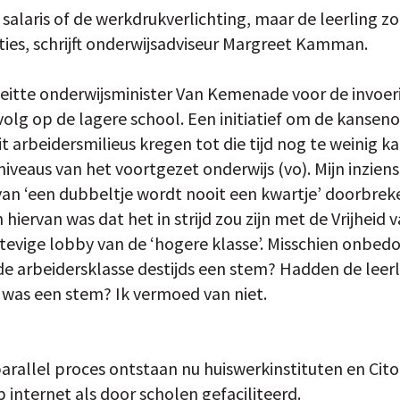
salaris of de werkdrukverlichting, maar de leerling 
ties, schrijft onderwijsadviseur Margreet Kamman.
pleitte onderwijsminister Van Kemenade voor de invoer
olg op de lagere school. Een initiatief om de kanseno
it arbeidersmilieus kregen tot die tijd nog te weinig 
veaus van het voortgezet onderwijs (vo). Mijn inziens 
r van ‘een dubbeltje wordt nooit een kwartje’ doorbre
hiervan was dat het in strijd zou zijn met de Vrijheid va
stevige lobby van de ‘hogere klasse’. Misschien onbe
de arbeidersklasse destijds een stem? Hadden de leerl
was een stem? Ik vermoed van niet.
 parallel proces ontstaan nu huiswerkinstituten en C
internet als door scholen gefaciliteerd.