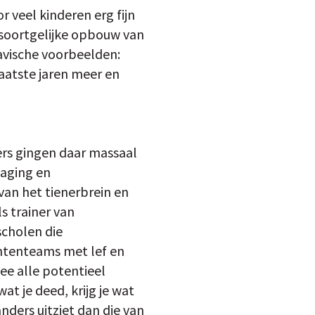
 veel kinderen erg fijn
n soortgelijke opbouw van
avische voorbeelden:
laatste jaren meer en
ers gingen daar massaal
daging en
van het tienerbrein en
s trainer van
scholen die
ntenteams met lef en
ee alle potentieel
at je deed, krijg je wat
anders uitziet dan die van