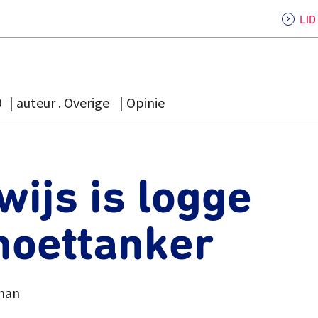
LI
9
auteur . Overige
Opinie
ijs is logge
oettanker
man