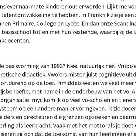
nsiever naarmate kinderen ouder worden. Lijkt me voor
 talentontwikkeling te hebben. In Frankrijk zie je ee
nen Primaire, College en Lycée. En dan onze Scandin
basisschool tot en met hun zestiende, waarbij zij de 
vakdocenten.
e basisvorming van 1993? Nee, natuurlijk niet. Vmbo’
etische didactiek. Vwo’ers misten juist cognitieve uit
ortdurend op de loer. Inmiddels weten we veel meer 
ijsbehoefte, met name in de onderbouw van het vo. Al
organisatie Imyc kom ik op veel vo-scholen en tiener
systeem op een andere manier vormgeven. Ik zie doce
iders en directeuren die grenzen opzoeken en daarm
erling als leerkracht. Vaak met het motto ‘als je doet w
aliseren zij zich dat de toekomst van hun leerlingen er 