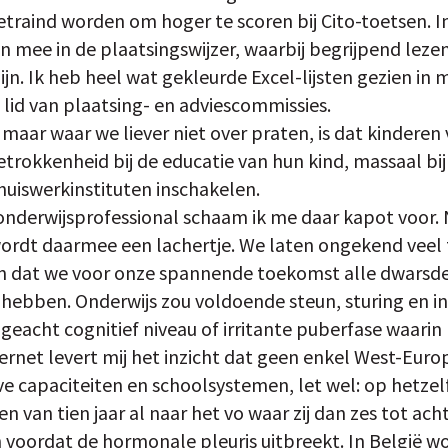
traind worden om hoger te scoren bij Cito-toetsen. 
en mee in de plaatsingswijzer, waarbij begrijpend lez
jn. Ik heb heel wat gekleurde Excel-lijsten gezien in mi
s lid van plaatsing- en adviescommissies.
maar waar we liever niet over praten, is dat kindere
etrokkenheid bij de educatie van hun kind, massaal bi
huiswerkinstituten inschakelen.
s onderwijsprofessional schaam ik me daar kapot voor.
rdt daarmee een lachertje. We laten ongekend veel t
 dat we voor onze spannende toekomst alle dwarsdenk
 hebben. Onderwijs zou voldoende steun, sturing en i
geacht cognitief niveau of irritante puberfase waarin hi
ernet levert mij het inzicht dat geen enkel West-Euro
ve capaciteiten en schoolsystemen, let wel: op hetze
 van tien jaar al naar het vo waar zij dan zes tot acht
n voordat de hormonale pleuris uitbreekt. In België 