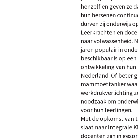
henzelf en geven ze da
hun hersenen continue
durven zij onderwijs 
Leerkrachten en docen
naar volwassenheid. Ni
jaren populair in onder
beschikbaar is op een
ontwikkeling van hun 
Nederland. Of beter g
mammoettanker waarin 
werkdrukverlichting 
noodzaak om onderwijso
voor hun leerlingen.
Met de opkomst van ti
slaat naar Integrale K
docenten zijn in gesp