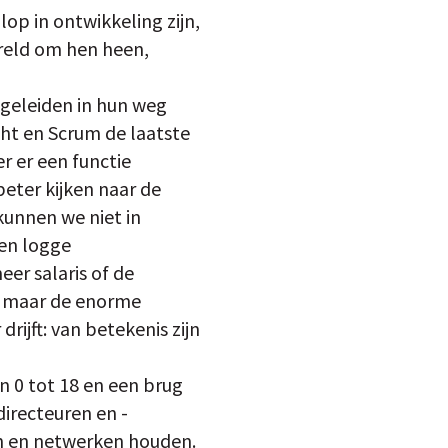
op in ontwikkeling zijn,
ereld om hen heen,
geleiden in hun weg
cht en Scrum de laatste
er er een functie
beter kijken naar de
kunnen we niet in
een logge
er salaris of de
, maar de enorme
rijft: van betekenis zijn
n 0 tot 18 en een brug
directeuren en -
en en netwerken houden.