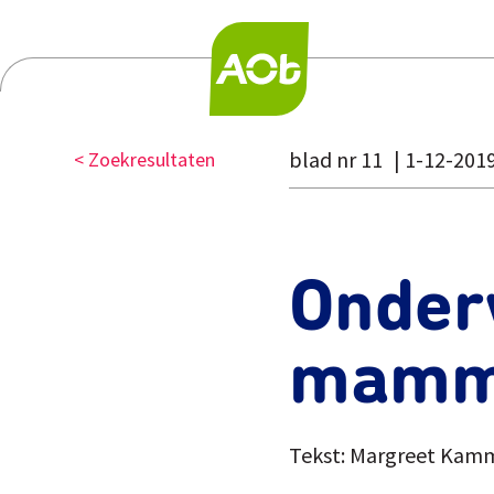
blad nr 11
1-12-201
< Zoekresultaten
Onderw
mamm
Tekst: Margreet Kam