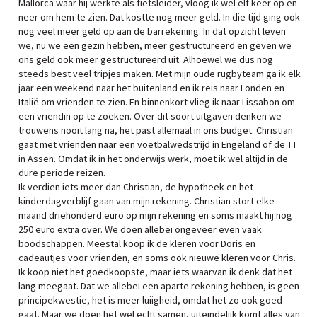
Mallorca waar hij werkte als fietsleider, vloog ik wel elf keer op en
neer om hem te zien. Dat kostte nog meer geld. In die tijd ging ook
nog veel meer geld op aan de barrekening. In dat opzicht leven
we, nu we een gezin hebben, meer gestructureerd en geven we
ons geld ook meer gestructureerd uit. Alhoewel we dus nog
steeds best veel tripjes maken. Met mijn oude rugbyteam ga ik elk
jaar een weekend naar het buitenland en ik reis naar Londen en
Italië om vrienden te zien. En binnenkort vlieg ik naar Lissabon om
een vriendin op te zoeken. Over dit soort uitgaven denken we
trouwens nooit lang na, het past allemaal in ons budget. Christian
gaat met vrienden naar een voetbalwedstrijd in Engeland of de TT
in Assen. Omdat ik in het onderwijs werk, moet ik wel altijd in de
dure periode reizen.
Ik verdien iets meer dan Christian, de hypotheek en het
kinderdagverblijf gaan van mijn rekening. Christian stort elke
maand driehonderd euro op mijn rekening en soms maakt hij nog
250 euro extra over. We doen allebei ongeveer even vaak
boodschappen. Meestal koop ik de kleren voor Doris en
cadeautjes voor vrienden, en soms ook nieuwe kleren voor Chris.
Ik koop niet het goedkoopste, maar iets waarvan ik denk dat het
lang meegaat. Dat we allebei een aparte rekening hebben, is geen
principekwestie, het is meer luiigheid, omdat het zo ook goed
gaat. Maar we doen het wel echt samen, uiteindelijk komt alles van