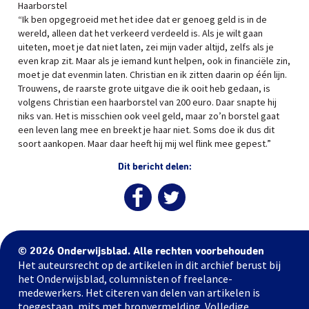
Haarborstel
“Ik ben opgegroeid met het idee dat er genoeg geld is in de
wereld, alleen dat het verkeerd verdeeld is. Als je wilt gaan
uiteten, moet je dat niet laten, zei mijn vader altijd, zelfs als je
even krap zit. Maar als je iemand kunt helpen, ook in financiële zin,
moet je dat evenmin laten. Christian en ik zitten daarin op één lijn.
Trouwens, de raarste grote uitgave die ik ooit heb gedaan, is
volgens Christian een haarborstel van 200 euro. Daar snapte hij
niks van. Het is misschien ook veel geld, maar zo’n borstel gaat
een leven lang mee en breekt je haar niet. Soms doe ik dus dit
soort aankopen. Maar daar heeft hij mij wel flink mee gepest.”
Dit bericht delen:
© 2026 Onderwijsblad. Alle rechten voorbehouden
Het auteursrecht op de artikelen in dit archief berust bij
het Onderwijsblad, columnisten of freelance-
medewerkers. Het citeren van delen van artikelen is
toegestaan, mits met bronvermelding. Volledige