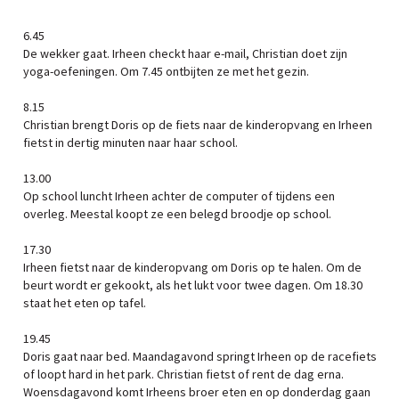
6.45
De wekker gaat. Irheen checkt haar e-mail, Christian doet zijn
yoga-oefeningen. Om 7.45 ontbijten ze met het gezin.
8.15
Christian brengt Doris op de fiets naar de kinderopvang en Irheen
fietst in dertig minuten naar haar school.
13.00
Op school luncht Irheen achter de computer of tijdens een
overleg. Meestal koopt ze een belegd broodje op school.
17.30
Irheen fietst naar de kinderopvang om Doris op te halen. Om de
beurt wordt er gekookt, als het lukt voor twee dagen. Om 18.30
staat het eten op tafel.
19.45
Doris gaat naar bed. Maandagavond springt Irheen op de racefiets
of loopt hard in het park. Christian fietst of rent de dag erna.
Woensdagavond komt Irheens broer eten en op donderdag gaan