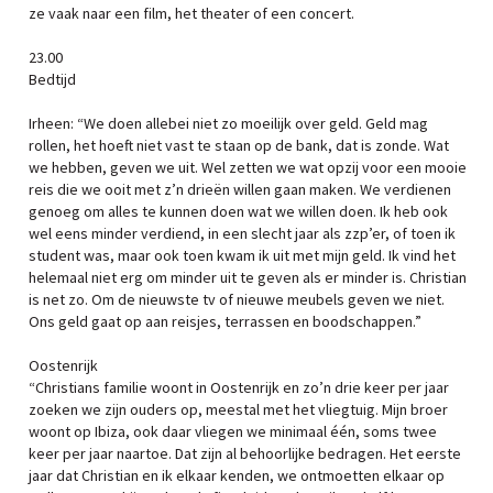
ze vaak naar een film, het theater of een concert.
23.00
Bedtijd
Irheen: “We doen allebei niet zo moeilijk over geld. Geld mag
rollen, het hoeft niet vast te staan op de bank, dat is zonde. Wat
we hebben, geven we uit. Wel zetten we wat opzij voor een mooie
reis die we ooit met z’n drieën willen gaan maken. We verdienen
genoeg om alles te kunnen doen wat we willen doen. Ik heb ook
wel eens minder verdiend, in een slecht jaar als zzp’er, of toen ik
student was, maar ook toen kwam ik uit met mijn geld. Ik vind het
helemaal niet erg om minder uit te geven als er minder is. Christian
is net zo. Om de nieuwste tv of nieuwe meubels geven we niet.
Ons geld gaat op aan reisjes, terrassen en boodschappen.”
Oostenrijk
“Christians familie woont in Oostenrijk en zo’n drie keer per jaar
zoeken we zijn ouders op, meestal met het vliegtuig. Mijn broer
woont op Ibiza, ook daar vliegen we minimaal één, soms twee
keer per jaar naartoe. Dat zijn al behoorlijke bedragen. Het eerste
jaar dat Christian en ik elkaar kenden, we ontmoetten elkaar op