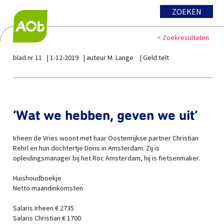
ZOEKEN
< Zoekresultaten
blad nr 11
1-12-2019
auteur M. Lange
Geld telt
‘Wat we hebben, geven we uit’
Irheen de Vries woont met haar Oostenrijkse partner Christian
Rehrl en hun dochtertje Doris in Amsterdam. Zij is
opleidingsmanager bij het Roc Amsterdam, hij is fietsenmaker.
Huishoudboekje
Netto maandinkomsten
Salaris Irheen € 2735
Salaris Christian € 1700