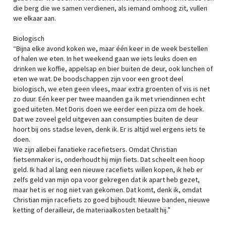
die berg die we samen verdienen, als iemand omhoog zit, vullen
we elkaar aan.
Biologisch
“Bijna elke avond koken we, maar één keer in de week bestellen
of halen we eten. In het weekend gaan we iets leuks doen en
drinken we koffie, appelsap en bier buiten de deur, ook lunchen of
eten we wat. De boodschappen zijn voor een groot deel
biologisch, we eten geen vlees, maar extra groenten of vis is net
zo duur. Eén keer per twee maanden ga ik met vriendinnen echt
goed uiteten. Met Doris doen we eerder een pizza om de hoek.
Dat we zoveel geld uitgeven aan consumpties buiten de deur
hoort bij ons stadse leven, denk ik. Er is altijd wel ergens iets te
doen.
We zijn allebei fanatieke racefietsers. Omdat Christian
fietsenmaker is, onderhoudt hij mijn fiets. Dat scheelt een hoop
geld. Ik had al lang een nieuwe racefiets willen kopen, ik heb er
zelfs geld van mijn opa voor gekregen dat ik apart heb gezet,
maar het is er nog niet van gekomen. Dat komt, denk ik, omdat
Christian mijn racefiets zo goed bijhoudt. Nieuwe banden, nieuwe
ketting of derailleur, de materiaalkosten betaalt hij.”