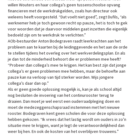
willen Wouters en haar collega’s geen tussenschoolse opvang
financieren met de werkdrukgelden, zoals hun directeur ook
weleens heeft voorgesteld. “Dat voelt niet goed”, zegt Dufils, “als
werknemer heb je toch gewoon recht op pauze, het is toch te gek
voor woorden dat je daarvoor middelen gaat inzetten die eigenlijk
bedoeld zijn om te werkdruk te verlichten.”
AOb-bestuurder Anton Bodegraven raadt leerkrachten aan het
probleem aan te kaarten bij de leidinggevende en het aan de orde
te stellen tijdens het overleg over het werkverdelingsplan. En als
je dan tot de minderheid behoort die er problemen mee heeft?
“Probeer dan collega’s mee te krijgen. Het kan best zijn dat jonge
collega’s er geen problemen mee hebben, maar de behoefte aan
pauze kan na verloop van tijd sterker worden. Wijs jongere
collega’s daar dan op.”
Als er geen goede oplossing mogelijk is, kan je als school altijd
nog besluiten de invoering van het continurooster terug te
draaien. Dan moet je wel eerst een ouderraadpleging doen en
moet de medezeggenschapsraad instemmen met het nieuwe
rooster. Bodegraven kent geen scholen die voor deze oplossing
hebben gekozen. “Ik vrees dat het lastig wordt om ouders in zo’n
situatie mee te krijgen, want je legt de verantwoordelijkheid dan
weer bij hen. En ook de kosten van het overblijven trouwens.”