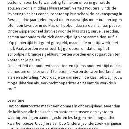
buiten om een korte wandeling te maken of op je gemak de
spullen voor ’s middags klaarzetten”, vertelt Wouters. Sinds de
invoering van het continurooster op hun school de Zevensprong in
Best, nu drie jaar geleden, zit dat er nauwelijks meer in. Leerlingen
eten een kwartier in de klas en hebben daarna een half uur pauze.
Onderwijspersoneel dat niet voor de klas staat, surveilleert dan,
samen met ouders die zich daar vrijwillig voor aanmelden. Dufils:
“Op papier lijkt het goed geregeld, maar in de praktijk werkt het
niet. Vaak worden we er toch bij geroepen omdat er op het
schoolplein brandjes geblust moeten worden en dat gaat dan ten
koste van je pauze.”
Ook het feit dat onderwijsassistenten tijdens onderwijstijd de klas
uit moeten om pleinwacht te lopen, ervaren de twee leerkrachten
als een aderlating. “Doordat je ze dan niet in de klas hebt, zijn jouw
mogelijkheden als leerkracht beperkter en neemt de werkdruk
toe.”
Leerritme
Het continurooster maakt een opmars in onderwijsland. Meer dan
de helft van alle basisscholen hanteert intussen een systeem
waarbij leerlingen aaneengesloten les krijgen met hooguit drie
kwartier pauze. Uit cijfers van Duo Onderwijsonderzoek van januari