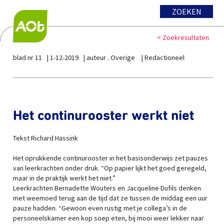
ZOEKEN
< Zoekresultaten
blad nr 11
1-12-2019
auteur . Overige
Redactioneel
Het continurooster werkt niet
Tekst Richard Hassink
Het oprukkende continurooster in het basisonderwijs zet pauzes
van leerkrachten onder druk. “Op papier lijkt het goed geregeld,
maar in de praktijk werkt het niet.”
Leerkrachten Bernadette Wouters en Jacqueline Dufils denken
met weemoed terug aan de tijd dat ze tussen de middag een uur
pauze hadden. “Gewoon even rustig met je collega’s in de
personeelskamer een kop soep eten, bij mooi weer lekker naar