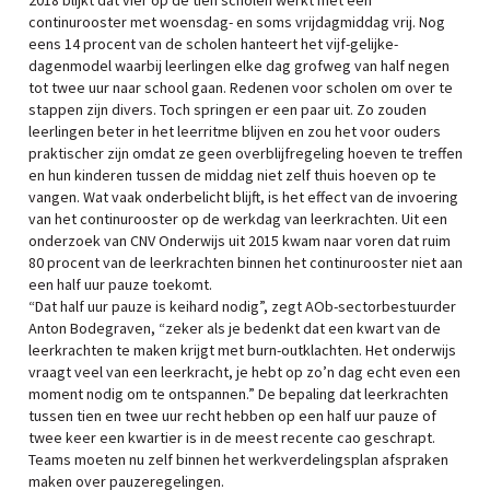
2018 blijkt dat vier op de tien scholen werkt met een
continurooster met woensdag- en soms vrijdagmiddag vrij. Nog
eens 14 procent van de scholen hanteert het vijf-gelijke-
dagenmodel waarbij leerlingen elke dag grofweg van half negen
tot twee uur naar school gaan. Redenen voor scholen om over te
stappen zijn divers. Toch springen er een paar uit. Zo zouden
leerlingen beter in het leerritme blijven en zou het voor ouders
praktischer zijn omdat ze geen overblijfregeling hoeven te treffen
en hun kinderen tussen de middag niet zelf thuis hoeven op te
vangen. Wat vaak onderbelicht blijft, is het effect van de invoering
van het continurooster op de werkdag van leerkrachten. Uit een
onderzoek van CNV Onderwijs uit 2015 kwam naar voren dat ruim
80 procent van de leerkrachten binnen het continurooster niet aan
een half uur pauze toekomt.
“Dat half uur pauze is keihard nodig”, zegt AOb-sectorbestuurder
Anton Bodegraven, “zeker als je bedenkt dat een kwart van de
leerkrachten te maken krijgt met burn-outklachten. Het onderwijs
vraagt veel van een leerkracht, je hebt op zo’n dag echt even een
moment nodig om te ontspannen.” De bepaling dat leerkrachten
tussen tien en twee uur recht hebben op een half uur pauze of
twee keer een kwartier is in de meest recente cao geschrapt.
Teams moeten nu zelf binnen het werkverdelingsplan afspraken
maken over pauzeregelingen.