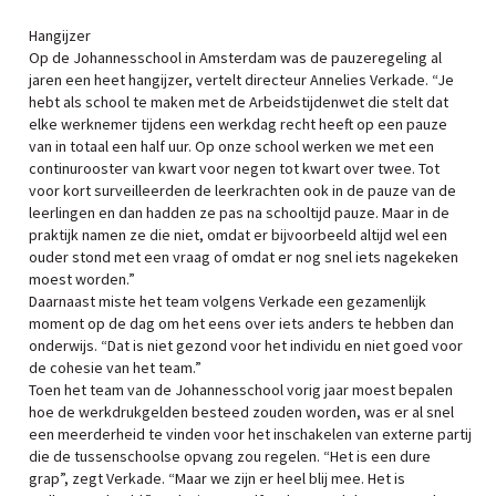
Hangijzer
Op de Johannesschool in Amsterdam was de pauzeregeling al
jaren een heet hangijzer, vertelt directeur Annelies Verkade. “Je
hebt als school te maken met de Arbeidstijdenwet die stelt dat
elke werknemer tijdens een werkdag recht heeft op een pauze
van in totaal een half uur. Op onze school werken we met een
continurooster van kwart voor negen tot kwart over twee. Tot
voor kort surveilleerden de leerkrachten ook in de pauze van de
leerlingen en dan hadden ze pas na schooltijd pauze. Maar in de
praktijk namen ze die niet, omdat er bijvoorbeeld altijd wel een
ouder stond met een vraag of omdat er nog snel iets nagekeken
moest worden.”
Daarnaast miste het team volgens Verkade een gezamenlijk
moment op de dag om het eens over iets anders te hebben dan
onderwijs. “Dat is niet gezond voor het individu en niet goed voor
de cohesie van het team.”
Toen het team van de Johannesschool vorig jaar moest bepalen
hoe de werkdrukgelden besteed zouden worden, was er al snel
een meerderheid te vinden voor het inschakelen van externe partij
die de tussenschoolse opvang zou regelen. “Het is een dure
grap”, zegt Verkade. “Maar we zijn er heel blij mee. Het is