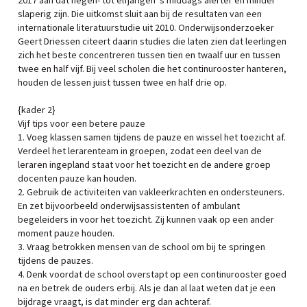
2017 aan dat negen- tot elfjarigen ’s middags alerter en minder
slaperig zijn. Die uitkomst sluit aan bij de resultaten van een
internationale literatuurstudie uit 2010. Onderwijsonderzoeker
Geert Driessen citeert daarin studies die laten zien dat leerlingen
zich het beste concentreren tussen tien en twaalf uur en tussen
twee en half vijf. Bij veel scholen die het continurooster hanteren,
houden de lessen juist tussen twee en half drie op.
{kader 2}
Vijf tips voor een betere pauze
1. Voeg klassen samen tijdens de pauze en wissel het toezicht af.
Verdeel het lerarenteam in groepen, zodat een deel van de
leraren ingepland staat voor het toezicht en de andere groep
docenten pauze kan houden.
2. Gebruik de activiteiten van vakleerkrachten en ondersteuners.
En zet bijvoorbeeld onderwijsassistenten of ambulant
begeleiders in voor het toezicht. Zij kunnen vaak op een ander
moment pauze houden.
3. Vraag betrokken mensen van de school om bij te springen
tijdens de pauzes.
4. Denk voordat de school overstapt op een continurooster goed
na en betrek de ouders erbij. Als je dan al laat weten dat je een
bijdrage vraagt, is dat minder erg dan achteraf.