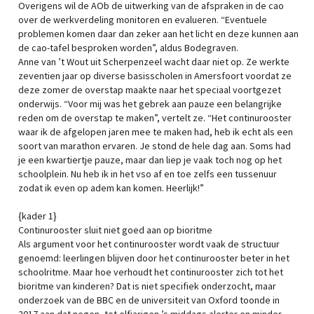
Overigens wil de AOb de uitwerking van de afspraken in de cao
over de werkverdeling monitoren en evalueren. “Eventuele
problemen komen daar dan zeker aan het licht en deze kunnen aan
de cao-tafel besproken worden”, aldus Bodegraven.
Anne van ’t Wout uit Scherpenzeel wacht daar niet op. Ze werkte
zeventien jaar op diverse basisscholen in Amersfoort voordat ze
deze zomer de overstap maakte naar het speciaal voortgezet
onderwijs. “Voor mij was het gebrek aan pauze een belangrijke
reden om de overstap te maken”, vertelt ze. “Het continurooster
waar ik de afgelopen jaren mee te maken had, heb ik echt als een
soort van marathon ervaren. Je stond de hele dag aan. Soms had
je een kwartiertje pauze, maar dan liep je vaak toch nog op het
schoolplein. Nu heb ik in het vso af en toe zelfs een tussenuur
zodat ik even op adem kan komen. Heerlijk!”
{kader 1}
Continurooster sluit niet goed aan op bioritme
Als argument voor het continurooster wordt vaak de structuur
genoemd: leerlingen blijven door het continurooster beter in het
schoolritme. Maar hoe verhoudt het continurooster zich tot het
bioritme van kinderen? Dat is niet specifiek onderzocht, maar
onderzoek van de BBC en de universiteit van Oxford toonde in