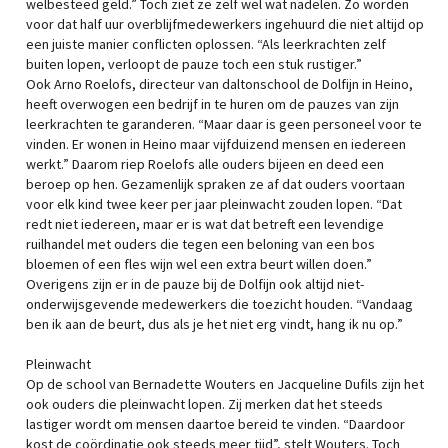
welbesteed geld.” Toch ziet ze zelf wel wat nadelen. Zo worden
voor dat half uur overblijfmedewerkers ingehuurd die niet altijd op
een juiste manier conflicten oplossen. “Als leerkrachten zelf
buiten lopen, verloopt de pauze toch een stuk rustiger.”
Ook Arno Roelofs, directeur van daltonschool de Dolfijn in Heino,
heeft overwogen een bedrijf in te huren om de pauzes van zijn
leerkrachten te garanderen. “Maar daar is geen personeel voor te
vinden. Er wonen in Heino maar vijfduizend mensen en iedereen
werkt.” Daarom riep Roelofs alle ouders bijeen en deed een
beroep op hen. Gezamenlijk spraken ze af dat ouders voortaan
voor elk kind twee keer per jaar pleinwacht zouden lopen. “Dat
redt niet iedereen, maar er is wat dat betreft een levendige
ruilhandel met ouders die tegen een beloning van een bos
bloemen of een fles wijn wel een extra beurt willen doen.”
Overigens zijn er in de pauze bij de Dolfijn ook altijd niet-
onderwijsgevende medewerkers die toezicht houden. “Vandaag
ben ik aan de beurt, dus als je het niet erg vindt, hang ik nu op.”
Pleinwacht
Op de school van Bernadette Wouters en Jacqueline Dufils zijn het
ook ouders die pleinwacht lopen. Zij merken dat het steeds
lastiger wordt om mensen daartoe bereid te vinden. “Daardoor
kost de coördinatie ook steeds meer tijd”, stelt Wouters. Toch