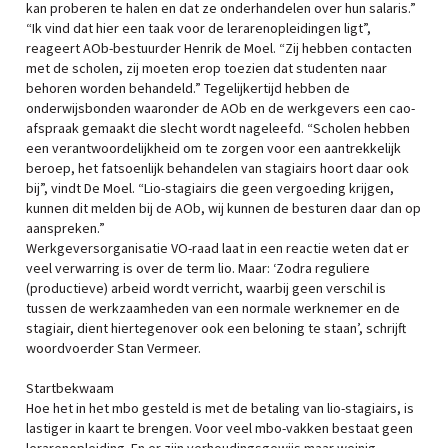
kan proberen te halen en dat ze onderhandelen over hun salaris.”
“Ik vind dat hier een taak voor de lerarenopleidingen ligt”,
reageert AOb-bestuurder Henrik de Moel. “Zij hebben contacten
met de scholen, zij moeten erop toezien dat studenten naar
behoren worden behandeld.” Tegelijkertijd hebben de
onderwijsbonden waaronder de AOb en de werkgevers een cao-
afspraak gemaakt die slecht wordt nageleefd. “Scholen hebben
een verantwoordelijkheid om te zorgen voor een aantrekkelijk
beroep, het fatsoenlijk behandelen van stagiairs hoort daar ook
bij”, vindt De Moel. “Lio-stagiairs die geen vergoeding krijgen,
kunnen dit melden bij de AOb, wij kunnen de besturen daar dan op
aanspreken.”
Werkgeversorganisatie VO-raad laat in een reactie weten dat er
veel verwarring is over de term lio. Maar: ‘Zodra reguliere
(productieve) arbeid wordt verricht, waarbij geen verschil is
tussen de werkzaamheden van een normale werknemer en de
stagiair, dient hiertegenover ook een beloning te staan’, schrijft
woordvoerder Stan Vermeer.
Startbekwaam
Hoe het in het mbo gesteld is met de betaling van lio-stagiairs, is
lastiger in kaart te brengen. Voor veel mbo-vakken bestaat geen