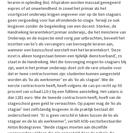
leraren in opleiding (lio). Afspraken worden massaal genegeerd
expres of uit onwetendheid. In zowel het primair als het
voortgezet onderwijs krijgen ongeveer vier op de tien stagiairs
geen vergoeding voor hun afrondende lio-stage. Terwijl ze ook
lesgeven zonder de begeleiding van een docent. Sterker, de
Handreiking lerarentekort primair onderwijs, die het ministerie van
Onderwijs en de inspectie eind vorig jaar uitbrachten, beveelt het
inzetten van lio’s als vervangers van bevoegde leraren aan,
wanneer een basisschool worstelt met het lerarentekort. ‘Deze
inzet is alleen toegestaan binnen een tijdelijk dienstverband’, zo
staat in de Handreiking. Met die toevoeging mogen lio-stagiairs blij
zijn, want in het primair onderwijs doet zich de rare situatie voor
dat er twee contractvormen zijn: studenten kunnen aangesteld
worden als ‘lio als werknemer’ en als ‘lio als stagiair’. Wie de
eerste contractvorm heeft, heeft volgens de cao-po recht op 50
procent van schaal L10-1 bij een fulltime aanstelling. Het salaris is
dan 1281 euro. Wie de tweede contractvorm heeft, hoeft van de
stageschool geen geld te verwachten. Op papier mag de ‘lio als
stagiair’ niet zelfstandig lesgeven. In de praktijk bestaat dit
onderscheid niet. “Er is geen verschil in taken tussen de lio als
stagiair en de lio als werknemer”, vertelt AOb-sectorbestuurder
Anton Bodegraven. “Beide stages moeten aan dezelfde