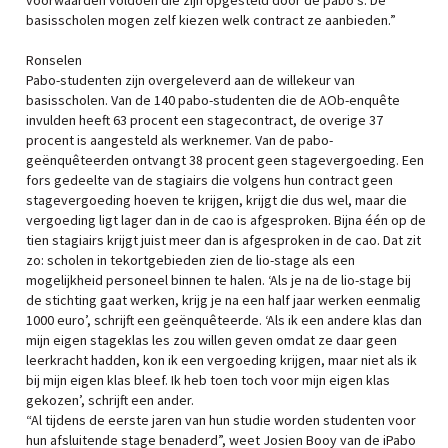
voorwaarden voldoen die zijn opgesteld door de pabo’s. De
basisscholen mogen zelf kiezen welk contract ze aanbieden.”
Ronselen
Pabo-studenten zijn overgeleverd aan de willekeur van
basisscholen. Van de 140 pabo-studenten die de AOb-enquête
invulden heeft 63 procent een stagecontract, de overige 37
procent is aangesteld als werknemer. Van de pabo-
geënquêteerden ontvangt 38 procent geen stagevergoeding. Een
fors gedeelte van de stagiairs die volgens hun contract geen
stagevergoeding hoeven te krijgen, krijgt die dus wel, maar die
vergoeding ligt lager dan in de cao is afgesproken. Bijna één op de
tien stagiairs krijgt juist meer dan is afgesproken in de cao. Dat zit
zo: scholen in tekortgebieden zien de lio-stage als een
mogelijkheid personeel binnen te halen. ‘Als je na de lio-stage bij
de stichting gaat werken, krijg je na een half jaar werken eenmalig
1000 euro’, schrijft een geënquêteerde. ‘Als ik een andere klas dan
mijn eigen stageklas les zou willen geven omdat ze daar geen
leerkracht hadden, kon ik een vergoeding krijgen, maar niet als ik
bij mijn eigen klas bleef. Ik heb toen toch voor mijn eigen klas
gekozen’, schrijft een ander.
“Al tijdens de eerste jaren van hun studie worden studenten voor
hun afsluitende stage benaderd”, weet Josien Booy van de iPabo