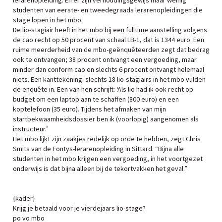
lerarenopleiding. En er zijn verhoudingsgewijs maar weinig
studenten van eerste- en tweedegraads lerarenopleidingen die
stage lopen in het mbo.
De lio-stagiair heeft in het mbo bij een fulltime aanstelling volgens
de cao recht op 50 procent van schaal LB-1, dat is 1344 euro. Een
ruime meerderheid van de mbo-geënquêteerden zegt dat bedrag
ook te ontvangen; 38 procent ontvangt een vergoeding, maar
minder dan conform cao en slechts 6 procent ontvangt helemaal
niets. Een kanttekening: slechts 18 lio-stagiairs in het mbo vulden
de enquête in. Een van hen schrijft: ‘Als lio had ik ook recht op
budget om een laptop aan te schaffen (800 euro) en een
koptelefoon (35 euro). Tijdens het afmaken van mijn
startbekwaamheidsdossier ben ik (voorlopig) aangenomen als
instructeur.’
Het mbo lijkt zijn zaakjes redelijk op orde te hebben, zegt Chris
Smits van de Fontys-lerarenopleiding in Sittard. “Bijna alle
studenten in het mbo krijgen een vergoeding, in het voortgezet
onderwijs is dat bijna alleen bij de tekortvakken het geval.”
{kader}
Krijg je betaald voor je vierdejaars lio-stage?
po vo mbo