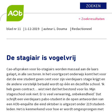
ZOEKEN
< Zoekresultaten
blad nr 11
1-12-2019
auteur L. Douma
Redactioneel
De stagiair is vogelvrij
Cao-afspraken voor lio-stagiairs worden massaal aan de laars
gelapt, in alle sectoren. In het voortgezet onderwijs komt het voor
dat de ene student geen cent voor zijn vierdejaars stage krijgt en
de andere vorstelijk betaald wordt op één en dezelfde school. ‘Ik
heb geen contract… wist niet dat het bestond voor lio. Mijn
stageschool ook niet. Er is veel verwarring, onbekendheid.’ Dat
schrijft een vierdejaars pabo-student in de open antwoorden van
een AOb-enquête die eind oktober is uitgezet onder 219 student-
leden. Het is kenmerkend voor hoe er wordt omgesprongen met