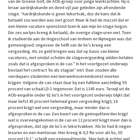
van de Groene Golf, de AOb-groep voor jonge leerkrachten. Hij is
leraar aardrijkskunde en deed vijf jaar geleden zijn afrondende
stage. “Aardrijkskunde is geen tekortvak, dus de kans dat ik
betaald zou worden was niet groot. Maar ik had de mazzel dat er
een kleine vacature openstond toen ik aan mijn lio-stage begon.
Die zes uurtjes kreeg ik betaald, de overige stage-uren niet. Toen
ik studeerde aan de Hogeschool van Arnhem en Nijmegen was dat
gemeengoed: ongeveer de helft van de lio’s kreeg een
vergoeding. Als ze geld kregen was dat op basis van kleine
vacatures, niet omdat scholen de stagevergoeding wilden betalen
zoals dat is afgesproken in de cao.” In het voortgezet onderwijs
bestaat het contract ‘lio als stagiair’ niet. Daar zouden alle
vierdejaars studenten een leerwerkovereenkomst moeten
krijgen. Volgens de cao staat daar bij een fulltime aanstelling 50
procent van schaal LD-1 tegenover. Dat is 1345 euro. Terwijl uit de
AOb-enquête onder 61 lio’s in het voortgezet onderwijs blijkt dat
maar liefst 45 procent helemaal geen vergoeding krijgt; 18
procent krijgt wel een vergoeding, maar minder dan is
afgesproken in de cao. Een kwart van de geënquêteerden krijgt
wat is overeengekomen in de cao en 12 procent krijgt meer dan is
afgesproken, dat zijn de lio’s in tekortvakken. ‘Als lio had ik negen
lesuren en een mentoruur. Hier kreeg ik 0,5 fte voor als lio, 50
procent LD-1’, schrijft een geënquêteerde. ‘Hier heb ik echter wel