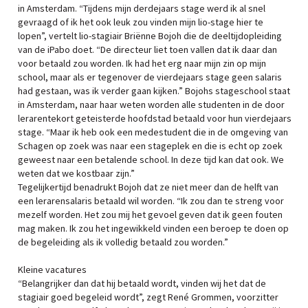
in Amsterdam. “Tijdens mijn derdejaars stage werd ik al snel
gevraagd of ik het ook leuk zou vinden mijn lio-stage hier te
lopen”, vertelt lio-stagiair Briënne Bojoh die de deeltijdopleiding
van de iPabo doet. “De directeur liet toen vallen dat ik daar dan
voor betaald zou worden. Ik had het erg naar mijn zin op mijn
school, maar als er tegenover de vierdejaars stage geen salaris
had gestaan, was ik verder gaan kijken.” Bojohs stageschool staat
in Amsterdam, naar haar weten worden alle studenten in de door
lerarentekort geteisterde hoofdstad betaald voor hun vierdejaars
stage. “Maar ik heb ook een medestudent die in de omgeving van
Schagen op zoek was naar een stageplek en die is echt op zoek
geweest naar een betalende school. In deze tijd kan dat ook. We
weten dat we kostbaar zijn.”
Tegelijkertijd benadrukt Bojoh dat ze niet meer dan de helft van
een lerarensalaris betaald wil worden. “Ik zou dan te streng voor
mezelf worden. Het zou mij het gevoel geven dat ik geen fouten
mag maken. Ik zou het ingewikkeld vinden een beroep te doen op
de begeleiding als ik volledig betaald zou worden.”
Kleine vacatures
“Belangrijker dan dat hij betaald wordt, vinden wij het dat de
stagiair goed begeleid wordt”, zegt René Grommen, voorzitter