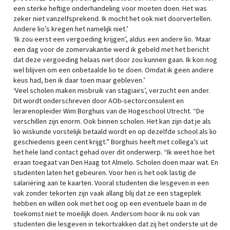
een sterke heftige onderhandeling voor moeten doen. Het was
zeker niet vanzelfsprekend. Ik mocht het ook niet doorvertellen.
Andere lio’s kregen het namelijk niet.’
‘Ik zou eerst een vergoeding krijgen’, aldus een andere lio. ‘Maar
een dag voor de zomervakantie werd ik gebeld met het bericht
dat deze vergoeding helaas niet door zou kunnen gaan. Ik kon nog
wel blijven om een onbetaalde lio te doen. Omdat ik geen andere
keus had, ben ik daar toen maar gebleven.’
‘Veel scholen maken misbruik van stagiairs’, verzucht een ander.
Dit wordt onderschreven door AOb-sectorconsulent en
lerarenopleider Wim Borghuis van de Hogeschool Utrecht. “De
verschillen zijn enorm. Ook binnen scholen. Het kan zijn dat je als
lio wiskunde vorstelijk betaald wordt en op dezelfde school als lio
geschiedenis geen cent krijgt.” Borghuis heeft met collega’s uit
het hele land contact gehad over dit onderwerp. “Ik weet hoe het
eraan toegaat van Den Haag tot Almelo. Scholen doen maar wat. En
studenten laten het gebeuren. Voor hen is het ook lastig de
salariëring aan te kaarten. Vooral studenten die lesgeven in een
vak zonder tekorten zijn vaak allang blij dat ze een stageplek
hebben en willen ook met het oog op een eventuele baan in de
toekomst niet te moeilijk doen. Andersom hoor ik nu ook van
studenten die lesgeven in tekortvakken dat zij het onderste uit de