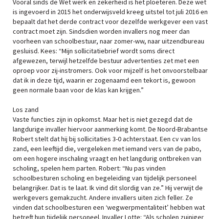
Vooral sinds de Wet werk en zekerheid is het ploeteren. Deze wet
is ingevoerd in 2015 het onderwijsveld kreeg uitstel tot juli 2016 en
bepaalt dat het derde contract voor dezelfde werkgever een vast
contract moet zijn. Sindsdien worden invallers nog meer dan
voorheen van schoolbestuur, naar zomer-ww, naar uitzendbureau
gesluisd. Kees: “Mijn sollicitatiebrief wordt soms direct
afgewezen, terwijl hetzelfde bestuur advertenties zet met een
oproep voor zij-instromers. Ook voor mijzelf is het onvoorstelbaar
dat ik in deze tijd, waarin er zogenaamd een tekort is, gewoon
geen normale baan voor de klas kan krijgen.”
Los zand
Vaste functies zijn in opkomst. Maar het is niet gezegd dat de
langdurige invaller hiervoor aanmerking komt. De Noord-Brabantse
Robert stelt dat hij bij sollicitaties 3-0 achterstaat. Een cv van los
zand, een leeftijd die, vergeleken met iemand vers van de pabo,
om een hogere inschaling vraagt en het langdurig ontbreken van
scholing, spelen hem parten. Robert: “Nu pas vinden
schoolbesturen scholing en begeleiding van tijdelijk personeel
belangrijker. Dat is te laat. Ik vind dit slordig van ze.” Hij verwijt de
werkgevers gemakzucht. Andere invallers uiten zich feller. Ze
vinden dat schoolbesturen een ‘wegwerpmentaliteit’ hebben wat
betreft hun tijdelijk personeel. Invaller Lotte: “Als scholen zuiniger