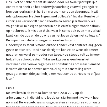
Ook Eveline hakte recent de knoop door. Na twaalf jaar tijdelijke
contracten heeft ze het onderwijs voorlopig vaarwel gezegd: “Ik
ben een leerkracht in hart en nieren, maar geen dagoppas. Ik wil
iets opbouwen. Met leerlingen, met collega’s.” Invaller Renske uit
Groningen verwoordt haar behoefte na zeven jaar flexwerk als
volgt: “Ik wil m’n eigen pennen in de la en m’n eigen voorleesboek
op het bureau. Ik mis een thuis, waar ik soms ook even m’n verhaal
kwijt kan, de ups en de downs van het leven delen met collega’s.”
De impact van de langdurige onzekerheid is groot.
Onderwijsassistent Simone durfde zonder vast contract lang geen
gezin te stichten. Rond haar dertigste kon ze de wens niet meer
negeren en werd ze moeder van twee. Nog steeds valt ze in voor
hetzelfde schoolbestuur. “Mijn werkgever is een kei in het
verzinnen van nieuwe regeltjes en constructies om maar niemand
in vaste dienst te hoeven nemen. Al bij m’n aanstelling werd
gezegd: binnen drie jaar heb je een vast contract. Het is nu elf jaar
later.”
Crisis
De invallers in dit verhaal komen rond 2008-2012 op de
arbeidsmarkt. In die tijd is je loopbaan starten met invalwerk heel
normaal. De kredietcrisis is losgebarsten en vacatures voor vaste