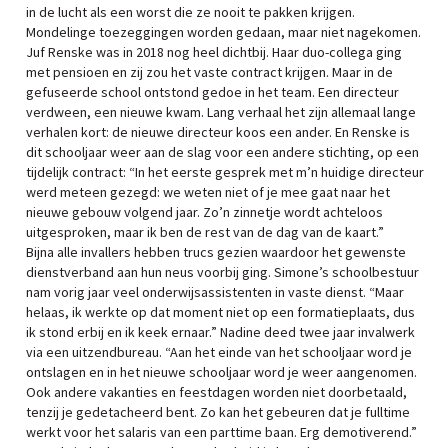
in de lucht als een worst die ze nooit te pakken krijgen.
Mondelinge toezeggingen worden gedaan, maar niet nagekomen.
Juf Renske was in 2018 nog heel dichtbij. Haar duo-collega ging
met pensioen en zij zou het vaste contract krijgen. Maar in de
gefuseerde school ontstond gedoe in het team. Een directeur
verdween, een nieuwe kwam. Lang verhaal het zijn allemaal lange
verhalen kort: de nieuwe directeur koos een ander. En Renske is
dit schooljaar weer aan de slag voor een andere stichting, op een
tijdelijk contract: “In het eerste gesprek met m’n huidige directeur
werd meteen gezegd: we weten niet of je mee gaat naar het
nieuwe gebouw volgend jaar. Zo’n zinnetje wordt achteloos
uitgesproken, maar ik ben de rest van de dag van de kaart.”
Bijna alle invallers hebben trucs gezien waardoor het gewenste
dienstverband aan hun neus voorbij ging. Simone’s schoolbestuur
nam vorig jaar veel onderwijsassistenten in vaste dienst. “Maar
helaas, ik werkte op dat moment niet op een formatieplaats, dus
ik stond erbij en ik keek ernaar.” Nadine deed twee jaar invalwerk
via een uitzendbureau. “Aan het einde van het schooljaar word je
ontslagen en in het nieuwe schooljaar word je weer aangenomen.
Ook andere vakanties en feestdagen worden niet doorbetaald,
tenzij je gedetacheerd bent. Zo kan het gebeuren dat je fulltime
werkt voor het salaris van een parttime baan. Erg demotiverend.”