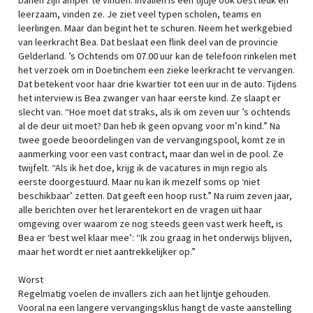
banen zijn amper te vinden. Invallen is een tijdje ook best leuk en
leerzaam, vinden ze. Je ziet veel typen scholen, teams en
leerlingen. Maar dan begint het te schuren. Neem het werkgebied
van leerkracht Bea. Dat beslaat een flink deel van de provincie
Gelderland. ’s Ochtends om 07.00 uur kan de telefoon rinkelen met
het verzoek om in Doetinchem een zieke leerkracht te vervangen.
Dat betekent voor haar drie kwartier tot een uur in de auto. Tijdens
het interview is Bea zwanger van haar eerste kind. Ze slaapt er
slecht van. “Hoe moet dat straks, als ik om zeven uur ’s ochtends
al de deur uit moet? Dan heb ik geen opvang voor m’n kind.” Na
twee goede beoordelingen van de vervangingspool, komt ze in
aanmerking voor een vast contract, maar dan wel in de pool. Ze
twijfelt. “Als ik het doe, krijg ik de vacatures in mijn regio als
eerste doorgestuurd. Maar nu kan ik mezelf soms op ‘niet
beschikbaar’ zetten. Dat geeft een hoop rust.” Na ruim zeven jaar,
alle berichten over het lerarentekort en de vragen uit haar
omgeving over waarom ze nog steeds geen vast werk heeft, is
Bea er ‘best wel klaar mee’: “Ik zou graag in het onderwijs blijven,
maar het wordt er niet aantrekkelijker op.”
Worst
Regelmatig voelen de invallers zich aan het lijntje gehouden.
Vooral na een langere vervangingsklus hangt de vaste aanstelling