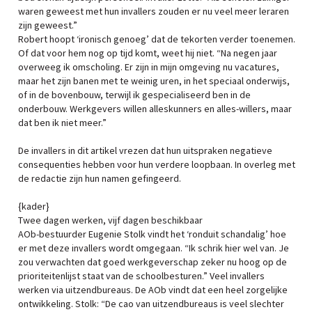
waren geweest met hun invallers zouden er nu veel meer leraren
zijn geweest.”
Robert hoopt ‘ironisch genoeg’ dat de tekorten verder toenemen.
Of dat voor hem nog op tijd komt, weet hij niet. “Na negen jaar
overweeg ik omscholing. Er zijn in mijn omgeving nu vacatures,
maar het zijn banen met te weinig uren, in het speciaal onderwijs,
of in de bovenbouw, terwijl ik gespecialiseerd ben in de
onderbouw. Werkgevers willen alleskunners en alles-willers, maar
dat ben ik niet meer.”
De invallers in dit artikel vrezen dat hun uitspraken negatieve
consequenties hebben voor hun verdere loopbaan. In overleg met
de redactie zijn hun namen gefingeerd.
{kader}
Twee dagen werken, vijf dagen beschikbaar
AOb-bestuurder Eugenie Stolk vindt het ‘ronduit schandalig’ hoe
er met deze invallers wordt omgegaan. “Ik schrik hier wel van. Je
zou verwachten dat goed werkgeverschap zeker nu hoog op de
prioriteitenlijst staat van de schoolbesturen.” Veel invallers
werken via uitzendbureaus. De AOb vindt dat een heel zorgelijke
ontwikkeling. Stolk: “De cao van uitzendbureaus is veel slechter