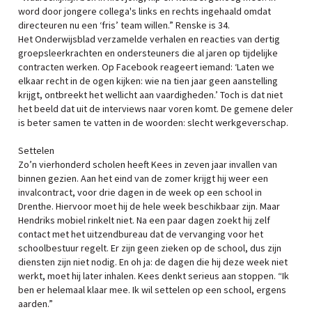
word door jongere collega's links en rechts ingehaald omdat
directeuren nu een ‘fris’ team willen.” Renske is 34.
Het Onderwijsblad verzamelde verhalen en reacties van dertig
groepsleerkrachten en ondersteuners die al jaren op tijdelijke
contracten werken. Op Facebook reageert iemand: ‘Laten we
elkaar recht in de ogen kijken: wie na tien jaar geen aanstelling
krijgt, ontbreekt het wellicht aan vaardigheden.’ Toch is dat niet
het beeld dat uit de interviews naar voren komt. De gemene deler
is beter samen te vatten in de woorden: slecht werkgeverschap.
Settelen
Zo’n vierhonderd scholen heeft Kees in zeven jaar invallen van
binnen gezien. Aan het eind van de zomer krijgt hij weer een
invalcontract, voor drie dagen in de week op een school in
Drenthe. Hiervoor moet hij de hele week beschikbaar zijn. Maar
Hendriks mobiel rinkelt niet. Na een paar dagen zoekt hij zelf
contact met het uitzendbureau dat de vervanging voor het
schoolbestuur regelt. Er zijn geen zieken op de school, dus zijn
diensten zijn niet nodig. En oh ja: de dagen die hij deze week niet
werkt, moet hij later inhalen. Kees denkt serieus aan stoppen. “Ik
ben er helemaal klaar mee. Ik wil settelen op een school, ergens
aarden.”