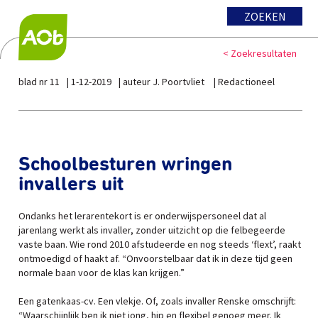
ZOEKEN
< Zoekresultaten
blad nr 11
1-12-2019
auteur J. Poortvliet
Redactioneel
Schoolbesturen wringen
invallers uit
Ondanks het lerarentekort is er onderwijspersoneel dat al
jarenlang werkt als invaller, zonder uitzicht op die felbegeerde
vaste baan. Wie rond 2010 afstudeerde en nog steeds ‘flext’, raakt
ontmoedigd of haakt af. “Onvoorstelbaar dat ik in deze tijd geen
normale baan voor de klas kan krijgen.”
Een gatenkaas-cv. Een vlekje. Of, zoals invaller Renske omschrijft:
“Waarschijnlijk ben ik niet jong, hip en flexibel genoeg meer. Ik