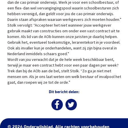
dan de cao primair onderwijs. Werk je voor een schoolbestuur, of
een flex- dan wel vervangingingspool waarin schoolbesturen zich
hebben verenigd, dan geldt voor jou de cao primair onderwijs.
Daarin staan afspraken waaraan werkgevers zich moeten houden.”
Stolk vervolgt: “Accepteer het niet wanneer jouw werkgever
gebruik maakt van constructies om onder een vast contract uit te
komen. Als lid van de AOb kunnen onze juristen je daarbij helpen.
Gebruik het, eventueel toekomstige, lerarentekort in je voordeel.
Ook als invaller kun je onderhandelen, want zij zijn bijna overal in
Nederland inmiddels schaars goed.”
Wordt van jou verwacht dat je de hele week beschikbaar bent,
terwijl je maar een contract hebt voor een paar dagen per week?
Trek dan bij de AOb aan de bel, stelt Stolk. “Zo ga je niet met
mensen om. Als je ons laat weten om welk bestuur of invalpool het
gaat, dan roepen wij ze tot de orde.”
Dit bericht delen:
© 2026 Onderwijsblad. Alle rechten voorbehouden