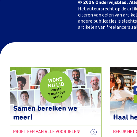
© 2026 Onderwijsblad. All
Het auteursrecht op de artik
citeren van delen van artik
andere publicaties is slech
artikelen van freelancers za
Samen bereiken we
meer!
Haal he
PROFITEER VAN ALLE VOORDELEN!
BEKIJK HET