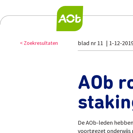
blad nr 11
1-12-201
< Zoekresultaten
AOb r
stakin
De AOb-leden hebben z
voortgezet onderwijs 