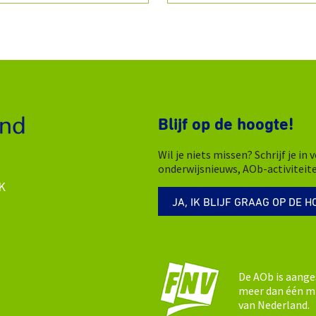
Blijf op de hoogte!
Wil je niets missen? Schrijf je i
onderwijsnieuws, AOb-activiteit
K
JA, IK BLIJF GRAAG OP DE H
De AOb is aange
meer dan één mi
van Nederland.