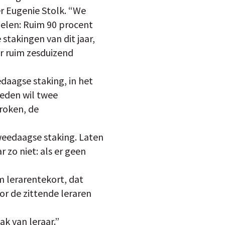
er Eugenie Stolk. “We
delen: Ruim 90 procent
stakingen van dit jaar,
or ruim zesduizend
daagse staking, in het
leden wil twee
roken, de
weedaagse staking. Laten
 zo niet: als er geen
rm lerarentekort, dat
r de zittende leraren
k van leraar.”