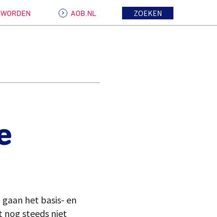
ZOEKEN
D WORDEN
AOB.NL
e
 gaan het basis- en
t nog steeds niet