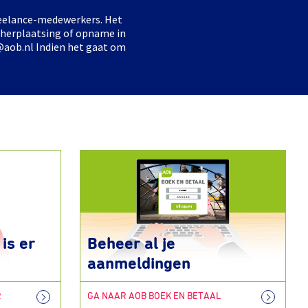
freelance-medewerkers. Het
 herplaatsing of opname in
@aob.nl Indien het gaat om
is er
Beheer al je
aanmeldingen
R
GA NAAR AOB BOEK EN BETAAL