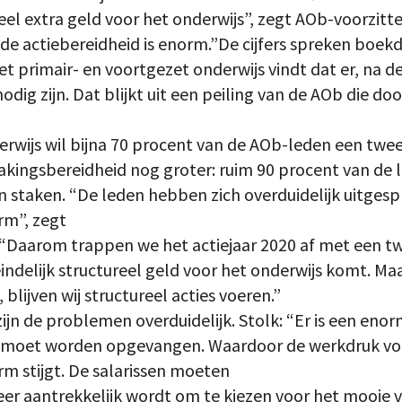
eel extra geld voor het onderwijs”, zegt AOb-voorzitt
 de actiebereidheid is enorm.”De cijfers spreken boek
t primair- en voortgezet onderwijs vindt dat er, na de 
nodig zijn. Dat blijkt uit een peiling van de AOb die do
erwijs wil bijna 70 procent van de AOb-leden een twee
takingsbereidheid nog groter: ruim 90 procent van de 
staken. “De leden hebben zich overduidelijk uitgesp
rm”, zegt
 “Daarom trappen we het actiejaar 2020 af met een t
ndelijk structureel geld voor het onderwijs komt. Maar
blijven wij structureel acties voeren.”
zijn de problemen overduidelijk. Stolk: “Er is een eno
e moet worden opgevangen. Waardoor de werkdruk voo
m stijgt. De salarissen moeten
r aantrekkelijk wordt om te kiezen voor het mooie va