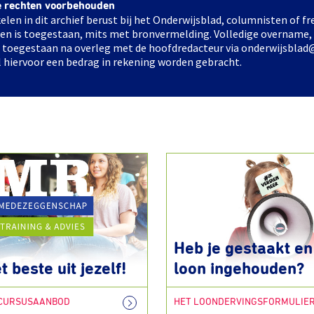
e rechten voorbehouden
elen in dit archief berust bij het Onderwijsblad, columnisten of 
elen is toegestaan, mits met bronvermelding. Volledige overname,
ts toegestaan na overleg met de hoofdredacteur via onderwijsblad
l hiervoor een bedrag in rekening worden gebracht.
Heb je gestaakt en 
t beste uit jezelf!
loon ingehouden?
 CURSUSAANBOD
HET LOONDERVINGSFORMULIE