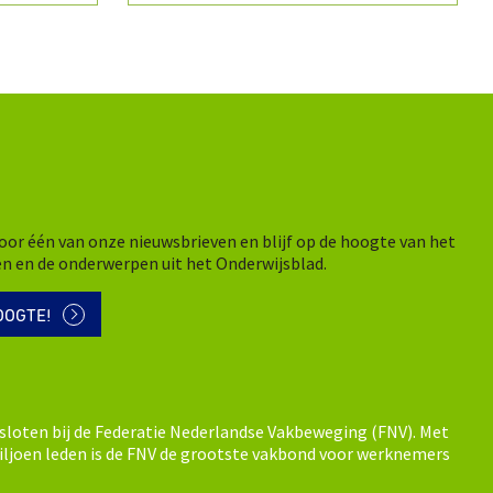
n voor één van onze nieuwsbrieven en blijf op de hoogte van het
en en de onderwerpen uit het Onderwijsblad.
OOGTE!
sloten bij de Federatie Nederlandse Vakbeweging (FNV). Met
ljoen leden is de FNV de grootste vakbond voor werknemers