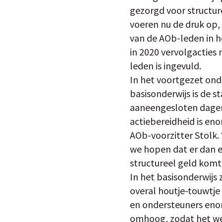
gezorgd voor structur
voeren nu de druk op,
van de AOb-leden in he
in 2020 vervolgacties 
leden is ingevuld.
In het voortgezet ond
basisonderwijs is de s
aaneengesloten dagen 
actiebereidheid is eno
AOb-voorzitter Stolk.
we hopen dat er dan ei
structureel geld komt, 
In het basisonderwijs 
overal houtje-touwtj
en ondersteuners enor
omhoog, zodat het wee