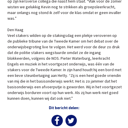
op zijn kersverse collega die naast hem staat. “Vlak voor de zomer
wisten we gelukkig Kevin nog te strikken als groepsleerkracht,
maar onlangs nog stond ik zelf voor de klas omdat er geen invaller
was.”
Den Haag
Veel stakers wilden op de stakingsdag een plekje veroveren op
de publieke tribune van de Tweede Kamer om het debat over de
onderwijsbegroting live te volgen. Het werd voor de deur zo druk
dat de politie stakers wegstuurde omdat ze de ingang
blokkeerden, volgens de NOS. Pieter Waterburg, leerkracht
Engels en muziek in het voortgezet onderwijs, was één van de
stakers voor de Tweede Kamer. In zijn hand houdt hij een bord met
een lieve steunbetuiging aan Hetty. “Zij is een heel goede vriendin
van mij die in het basisonderwijs werkt. Het is zo jammer dat het
basisonderwijs een afvoerputje is geworden. Wij in het voortgezet
onderwijs borduren voort op hun werk. Als zij hun werk niet goed
kunnen doen, kunnen wij dat ook niet.”
Dit bericht delen: