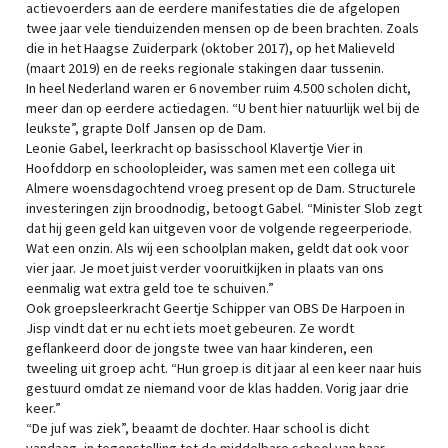
actievoerders aan de eerdere manifestaties die de afgelopen
twee jaar vele tienduizenden mensen op de been brachten. Zoals
die in het Haagse Zuiderpark (oktober 2017), op het Malieveld
(maart 2019) en de reeks regionale stakingen daar tussenin.
In heel Nederland waren er 6 november ruim 4.500 scholen dicht,
meer dan op eerdere actiedagen. “U bent hier natuurlijk wel bij de
leukste”, grapte Dolf Jansen op de Dam.
Leonie Gabel, leerkracht op basisschool Klavertje Vier in
Hoofddorp en schoolopleider, was samen met een collega uit
Almere woensdagochtend vroeg present op de Dam. Structurele
investeringen zijn broodnodig, betoogt Gabel. “Minister Slob zegt
dat hij geen geld kan uitgeven voor de volgende regeerperiode.
Wat een onzin. Als wij een schoolplan maken, geldt dat ook voor
vier jaar. Je moet juist verder vooruitkijken in plaats van ons
eenmalig wat extra geld toe te schuiven.”
Ook groepsleerkracht Geertje Schipper van OBS De Harpoen in
Jisp vindt dat er nu echt iets moet gebeuren. Ze wordt
geflankeerd door de jongste twee van haar kinderen, een
tweeling uit groep acht. “Hun groep is dit jaar al een keer naar huis
gestuurd omdat ze niemand voor de klas hadden. Vorig jaar drie
keer.”
“De juf was ziek”, beaamt de dochter. Haar school is dicht