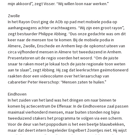
mijn akkoord”, zegt Visser. “Wij willen loon naar werken.”
Zwolle
In het Rayon Oost ging de AOb op pad met mobiele podia op
aanhangwagens achter vrachtwagens. “Wij zijn een groot rayon”,
zegt bestuurder Philippe Abbing. “Dus onze gedachte was om dit
keer naar de mensen toe te komen. Bij de mobiele podia in
Almere, Zwolle, Enschede en Arnhem liep de opkomst uiteen van
circa vijfhonderd mensen in Almere tot tweeduizend in Arnhem.
Presentatoren uit de regio voerden het woord. “Om de juiste
snaar te raken moet je lokaal toch de juiste regionale toon weten
aan te slaan”, zegt Abbing. Hij zag dat leerkrachten geėmotioneerd
raakten door een videocolumn over het leraarschap van
cabaretier Peter Heerschop: “Mensen zaten te huilen.”
Eindhoven
In het zuiden van het land was het dringen om naar binnen te
komen bij actiecentrum De Effenaar. In de Eindhovense zaal passen
maximaal vierhonderd mensen, maar buiten stonden nog bijna
tweeduizend stakers het programma te volgen via een scherm.
Voor de deur van het poppodium is het een beetje blauwbekken,
maar dat deert intern begeleider Engelbert Zoontjes niet. Hij wijst