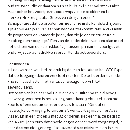
vandaag, in tegenstelling tot de middelbare school van haar
oudste zoon, die er daarom nu niet bij is. “Zijn school staakt niet.
Maar ook in het voortgezet onderwijs zijn de problemen te
merken. Hij kreeg laatst Grieks van de gymleraar.”
Schipper ziet dat de problemen met name in de Randstad nijpend
zijn en wil een plan van aanpak voor de toekomst. “Als je kijkt naar
de prognoses de komende jaren, dan zie je dat er structurele
maatregelen nodig zijn.” Een van de onderdelen van een plan moet
het dichten van de salariskloof zijn tussen primair en voortgezet
onderwijs, zo benadrukken verschillende actievoerders.
Leeuwarden
In Leeuwarden was het zo druk bij de manifestatie in het WTC Expo
dat de toegangsdeuren verstopt raakten. De beheerders van de
Friezenhal schatten het aantal aanwezigen op vijf- tot
zevenduizend.
Het team van basisschool De Mienskip in Buitenpost is al vroeg
aanwezig. Voor hen is het zo langzamerhand gebruikelijk om met
koorts of een snotneus voor de klas te staan. “Omdat er
nauwelijks vervanging te vinden is”, verklaart zij-instromer Aliza
Visser, juf in een groep 3 met 32 kinderen. Het eenmalige bedrag
van 460 miljoen euro dat enkele dagen eerder werd toegezegd, is
haar daarom niet genoeg. “Het akkoord van minister Slob is niet