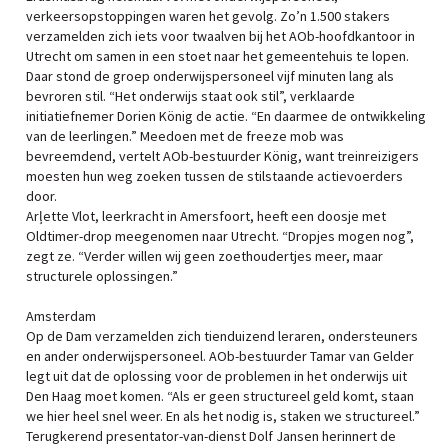
verkeersopstoppingen waren het gevolg. Zo’n 1.500 stakers
verzamelden zich iets voor twaalven bij het AOb-hoofdkantoor in
Utrecht om samen in een stoet naar het gemeentehuis te lopen.
Daar stond de groep onderwijspersoneel vijf minuten lang als
bevroren stil. “Het onderwijs staat ook stil”, verklaarde
initiatiefnemer Dorien König de actie. “En daarmee de ontwikkeling
van de leerlingen.” Meedoen met de freeze mob was
bevreemdend, vertelt AOb-bestuurder König, want treinreizigers
moesten hun weg zoeken tussen de stilstaande actievoerders
door.
Arļette Vlot, leerkracht in Amersfoort, heeft een doosje met
Oldtimer-drop meegenomen naar Utrecht. “Dropjes mogen nog”,
zegt ze. “Verder willen wij geen zoethoudertjes meer, maar
structurele oplossingen.”
Amsterdam
Op de Dam verzamelden zich tienduizend leraren, ondersteuners
en ander onderwijspersoneel. AOb-bestuurder Tamar van Gelder
legt uit dat de oplossing voor de problemen in het onderwijs uit
Den Haag moet komen. “Als er geen structureel geld komt, staan
we hier heel snel weer. En als het nodig is, staken we structureel.”
Terugkerend presentator-van-dienst Dolf Jansen herinnert de