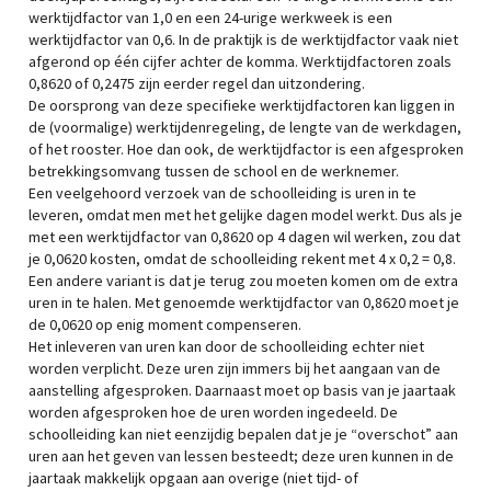
werktijdfactor van 1,0 en een 24-urige werkweek is een
werktijdfactor van 0,6. In de praktijk is de werktijdfactor vaak niet
afgerond op één cijfer achter de komma. Werktijdfactoren zoals
0,8620 of 0,2475 zijn eerder regel dan uitzondering.
De oorsprong van deze specifieke werktijdfactoren kan liggen in
de (voormalige) werktijdenregeling, de lengte van de werkdagen,
of het rooster. Hoe dan ook, de werktijdfactor is een afgesproken
betrekkingsomvang tussen de school en de werknemer.
Een veelgehoord verzoek van de schoolleiding is uren in te
leveren, omdat men met het gelijke dagen model werkt. Dus als je
met een werktijdfactor van 0,8620 op 4 dagen wil werken, zou dat
je 0,0620 kosten, omdat de schoolleiding rekent met 4 x 0,2 = 0,8.
Een andere variant is dat je terug zou moeten komen om de extra
uren in te halen. Met genoemde werktijdfactor van 0,8620 moet je
de 0,0620 op enig moment compenseren.
Het inleveren van uren kan door de schoolleiding echter niet
worden verplicht. Deze uren zijn immers bij het aangaan van de
aanstelling afgesproken. Daarnaast moet op basis van je jaartaak
worden afgesproken hoe de uren worden ingedeeld. De
schoolleiding kan niet eenzijdig bepalen dat je je “overschot” aan
uren aan het geven van lessen besteedt; deze uren kunnen in de
jaartaak makkelijk opgaan aan overige (niet tijd- of