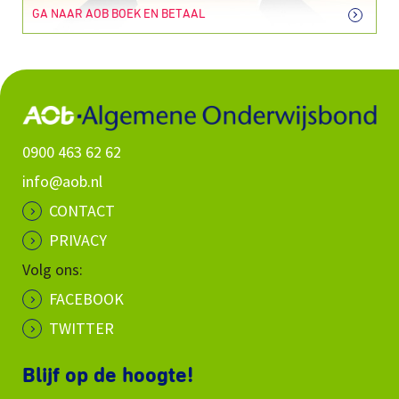
GA NAAR AOB BOEK EN BETAAL
0900 463 62 62
info@aob.nl
CONTACT
PRIVACY
Volg ons:
FACEBOOK
TWITTER
Blijf op de hoogte!