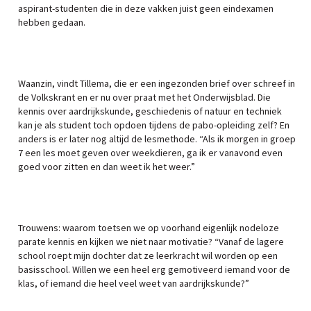
aspirant-studenten die in deze vakken juist geen eindexamen
hebben gedaan.
Waanzin, vindt Tillema, die er een ingezonden brief over schreef in
de Volkskrant en er nu over praat met het Onderwijsblad. Die
kennis over aardrijkskunde, geschiedenis of natuur en techniek
kan je als student toch opdoen tijdens de pabo-opleiding zelf? En
anders is er later nog altijd de lesmethode. “Als ik morgen in groep
7 een les moet geven over weekdieren, ga ik er vanavond even
goed voor zitten en dan weet ik het weer.”
Trouwens: waarom toetsen we op voorhand eigenlijk nodeloze
parate kennis en kijken we niet naar motivatie? “Vanaf de lagere
school roept mijn dochter dat ze leerkracht wil worden op een
basisschool. Willen we een heel erg gemotiveerd iemand voor de
klas, of iemand die heel veel weet van aardrijkskunde?”