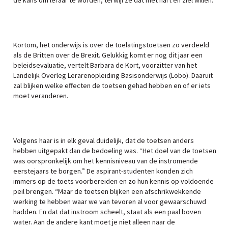
de kans om leraar te worden, terwijl ze dat met hart en ziel willen.’
Kortom, het onderwijs is over de toelatingstoetsen zo verdeeld
als de Britten over de Brexit. Gelukkig komt er nog dit jaar een
beleidsevaluatie, vertelt Barbara de Kort, voorzitter van het
Landelijk Overleg Lerarenopleiding Basisonderwijs (Lobo). Daaruit
zal blijken welke effecten de toetsen gehad hebben en of er iets
moet veranderen.
Volgens haar is in elk geval duidelijk, dat de toetsen anders
hebben uitgepakt dan de bedoeling was. “Het doel van de toetsen
was oorspronkelijk om het kennisniveau van de instromende
eerstejaars te borgen.” De aspirant-studenten konden zich
immers op de toets voorbereiden en zo hun kennis op voldoende
peil brengen. “Maar de toetsen blijken een afschrikwekkende
werking te hebben waar we van tevoren al voor gewaarschuwd
hadden. En dat dat instroom scheelt, staat als een paal boven
water. Aan de andere kant moet je niet alleen naar de