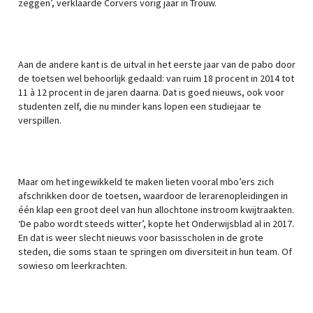
zeggen’, verklaarde Cörvers vorig jaar in Trouw.
Aan de andere kant is de uitval in het eerste jaar van de pabo door
de toetsen wel behoorlijk gedaald: van ruim 18 procent in 2014 tot
11 à 12 procent in de jaren daarna. Dat is goed nieuws, ook voor
studenten zelf, die nu minder kans lopen een studiejaar te
verspillen.
Maar om het ingewikkeld te maken lieten vooral mbo’ers zich
afschrikken door de toetsen, waardoor de lerarenopleidingen in
één klap een groot deel van hun allochtone instroom kwijtraakten.
‘De pabo wordt steeds witter’, kopte het Onderwijsblad al in 2017.
En dat is weer slecht nieuws voor basisscholen in de grote
steden, die soms staan te springen om diversiteit in hun team. Of
sowieso om leerkrachten.