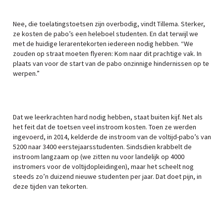
Nee, die toelatingstoetsen zijn overbodig, vindt Tillema. Sterker,
ze kosten de pabo’s een heleboel studenten. En dat terwijl we
met de huidige lerarentekorten iedereen nodig hebben. “We
zouden op straat moeten flyeren: Kom naar dit prachtige vak. In
plaats van voor de start van de pabo onzinnige hindernissen op te
werpen.”
Dat we leerkrachten hard nodig hebben, staat buiten kijf. Net als
het feit dat de toetsen veel instroom kosten. Toen ze werden
ingevoerd, in 2014, kelderde de instroom van de voltijd-pabo’s van
5200 naar 3400 eerstejaarsstudenten. Sindsdien krabbelt de
instroom langzaam op (we zitten nu voor landelijk op 4000
instromers voor de voltijdopleidingen), maar het scheelt nog
steeds zo’n duizend nieuwe studenten per jaar. Dat doet pijn, in
deze tijden van tekorten.