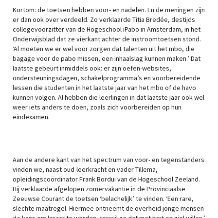
Kortom: de toetsen hebben voor- en nadelen. En de meningen zijn
er dan ook over verdeeld. Zo verklaarde Titia Bredée, destijds
collegevoorzitter van de Hogeschool iPabo in Amsterdam, in het
Onderwijsblad dat ze vierkant achter de instroomtoetsen stond.
‘Al moeten we er wel voor zorgen dat talenten uit het mbo, die
bagage voor de pabo missen, een inhaalslag kunnen maken.’ Dat
laatste gebeurt inmiddels ook: er zijn oefen-websites,
ondersteuningsdagen, schakelprogramma’s en voorbereidende
lessen die studenten in het laatste jaar van het mbo of de havo
kunnen volgen. Al hebben die leerlingen in dat laatste jaar ook wel
weer iets anders te doen, zoals zich voorbereiden op hun
eindexamen.
Aan de andere kant van het spectrum van voor- en tegenstanders
vinden we, naast oud-leerkracht en vader Tillema,
opleidingscoördinator Frank Bordui van de Hogeschool Zeeland.
Hij verklaarde afgelopen zomervakantie in de Provinciaalse
Zeeuwse Courant de toetsen ‘belachelijk’ te vinden. ‘Een rare,
slechte maatregel. Hiermee ontneemt de overheid jonge mensen