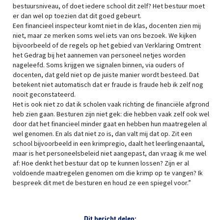
bestuursniveau, of doet iedere school dit zelf? Het bestuur moet
er dan wel op toezien dat dit goed gebeurt.
Een financieel inspecteur komt niet in de klas, docenten zien mij
niet, maar ze merken soms wel iets van ons bezoek. We kijken
bijvoorbeeld of de regels op het gebied van Verklaring Omtrent
het Gedrag bij het aannemen van personeel netjes worden
nageleefd. Soms krijgen we signalen binnen, via ouders of
docenten, dat geld niet op de juiste manier wordt besteed. Dat
betekent niet automatisch dat er fraude is
fraude heb ik zelf nog
nooit geconstateerd.
Het is ook niet zo dat ik scholen vaak richting de financiële afgrond
heb zien gaan. Besturen zijn niet gek: die hebben vaak zelf ook wel
door dat het financieel minder gaat en hebben hun maatregelen al
wel genomen. En als dat niet zo is, dan valt mij dat op. Zit een
school bijvoorbeeld in een krimpregio, daalt het leerlingenaantal,
maar is het personeelsbeleid niet aangepast, dan vraag ik me wel
af: Hoe denkt het bestuur dat op te kunnen lossen? Zijn er al
voldoende maatregelen genomen om die krimp op te vangen? Ik
bespreek dit met de besturen en houd ze een spiegel voor.”
Dit bericht delen: