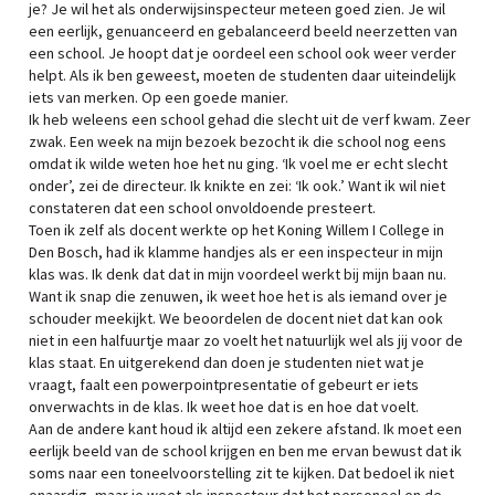
je? Je wil het als onderwijsinspecteur meteen goed zien. Je wil
een eerlijk, genuanceerd en gebalanceerd beeld neerzetten van
een school. Je hoopt dat je oordeel een school ook weer verder
helpt. Als ik ben geweest, moeten de studenten daar uiteindelijk
iets van merken. Op een goede manier.
Ik heb weleens een school gehad die slecht uit de verf kwam. Zeer
zwak. Een week na mijn bezoek bezocht ik die school nog eens
omdat ik wilde weten hoe het nu ging. ‘Ik voel me er echt slecht
onder’, zei de directeur. Ik knikte en zei: ‘Ik ook.’ Want ik wil niet
constateren dat een school onvoldoende presteert.
Toen ik zelf als docent werkte op het Koning Willem I College in
Den Bosch, had ik klamme handjes als er een inspecteur in mijn
klas was. Ik denk dat dat in mijn voordeel werkt bij mijn baan nu.
Want ik snap die zenuwen, ik weet hoe het is als iemand over je
schouder meekijkt. We beoordelen de docent niet
dat kan ook
niet in een halfuurtje
maar zo voelt het natuurlijk wel als jij voor de
klas staat. En uitgerekend dan doen je studenten niet wat je
vraagt, faalt een powerpointpresentatie of gebeurt er iets
onverwachts in de klas. Ik weet hoe dat is en hoe dat voelt.
Aan de andere kant houd ik altijd een zekere afstand. Ik moet een
eerlijk beeld van de school krijgen en ben me ervan bewust dat ik
soms naar een toneelvoorstelling zit te kijken. Dat bedoel ik niet