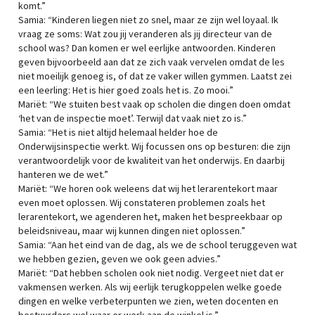
komt.”
Samia: “Kinderen liegen niet zo snel, maar ze zijn wel loyaal. Ik
vraag ze soms: Wat zou jij veranderen als jij directeur van de
school was? Dan komen er wel eerlijke antwoorden. Kinderen
geven bijvoorbeeld aan dat ze zich vaak vervelen omdat de les
niet moeilijk genoeg is, of dat ze vaker willen gymmen. Laatst zei
een leerling: Het is hier goed zoals het is. Zo mooi.”
Mariët: “We stuiten best vaak op scholen die dingen doen omdat
‘het van de inspectie moet’. Terwijl dat vaak niet zo is.”
Samia: “Het is niet altijd helemaal helder hoe de
Onderwijsinspectie werkt. Wij focussen ons op besturen: die zijn
verantwoordelijk voor de kwaliteit van het onderwijs. En daarbij
hanteren we de wet.”
Mariët: “We horen ook weleens dat wij het lerarentekort maar
even moet oplossen. Wij constateren problemen zoals het
lerarentekort, we agenderen het, maken het bespreekbaar op
beleidsniveau, maar wij kunnen dingen niet oplossen.”
Samia: “Aan het eind van de dag, als we de school teruggeven wat
we hebben gezien, geven we ook geen advies.”
Mariët: “Dat hebben scholen ook niet nodig. Vergeet niet dat er
vakmensen werken. Als wij eerlijk terugkoppelen welke goede
dingen en welke verbeterpunten we zien, weten docenten en