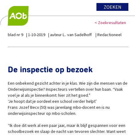
ZOEKEN
< Zoekresultaten
blad nr 9
1-10-2019
auteur L.. van Sadelhoff
Redactioneel
De inspectie op bezoek
Een onbekend gezicht achter in je klas. Wie zijn die mensen van de
Onderwijsinspectie? Inspecteurs vertellen over hun baan. “Vaak
voel je al als je binnenkomt: hier zit het goed.”
‘Je hoopt dat je oordeel een school verder helpt’
Frans Jozef Becx (50) was jarenlang mbo-docent en is nu
onderwijsinspecteur op mbo-scholen.
“Ik doe dit werk al een paar jaar, maar ik blijf gespannen voor een
schoolbezoek en slaap de nacht van tevoren slechter. Want weet