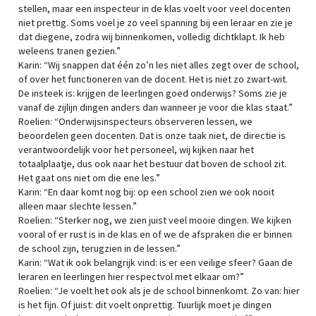
stellen, maar een inspecteur in de klas voelt voor veel docenten
niet prettig. Soms voel je zo veel spanning bij een leraar en zie je
dat diegene, zodra wij binnenkomen, volledig dichtklapt. Ik heb
weleens tranen gezien.”
Karin: “Wij snappen dat één zo’n les niet alles zegt over de school,
of over het functioneren van de docent. Het is niet zo zwart-wit.
De insteek is: krijgen de leerlingen goed onderwijs? Soms zie je
vanaf de zijlijn dingen anders dan wanneer je voor die klas staat.”
Roelien: “Onderwijsinspecteurs observeren lessen, we
beoordelen geen docenten. Dat is onze taak niet, de directie is
verantwoordelijk voor het personeel, wij kijken naar het
totaalplaatje, dus ook naar het bestuur dat boven de school zit.
Het gaat ons niet om die ene les.”
Karin: “En daar komt nog bij: op een school zien we ook nooit
alleen maar slechte lessen.”
Roelien: “Sterker nog, we zien juist veel mooie dingen. We kijken
vooral of er rust is in de klas en of we de afspraken die er binnen
de school zijn, terugzien in de lessen.”
Karin: “Wat ik ook belangrijk vind: is er een veilige sfeer? Gaan de
leraren en leerlingen hier respectvol met elkaar om?”
Roelien: “Je voelt het ook als je de school binnenkomt. Zo van: hier
is het fijn. Of juist: dit voelt onprettig. Tuurlijk moet je dingen