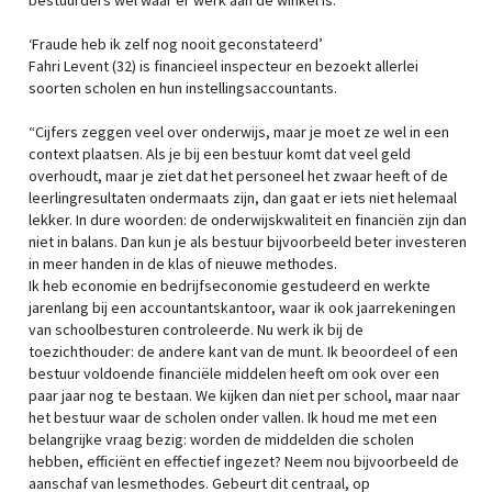
bestuurders wel waar er werk aan de winkel is.”
‘Fraude heb ik zelf nog nooit geconstateerd’
Fahri Levent (32) is financieel inspecteur en bezoekt allerlei
soorten scholen en hun instellingsaccountants.
“Cijfers zeggen veel over onderwijs, maar je moet ze wel in een
context plaatsen. Als je bij een bestuur komt dat veel geld
overhoudt, maar je ziet dat het personeel het zwaar heeft of de
leerlingresultaten ondermaats zijn, dan gaat er iets niet helemaal
lekker. In dure woorden: de onderwijskwaliteit en financiën zijn dan
niet in balans. Dan kun je als bestuur bijvoorbeeld beter investeren
in meer handen in de klas of nieuwe methodes.
Ik heb economie en bedrijfseconomie gestudeerd en werkte
jarenlang bij een accountantskantoor, waar ik ook jaarrekeningen
van schoolbesturen controleerde. Nu werk ik bij de
toezichthouder: de andere kant van de munt. Ik beoordeel of een
bestuur voldoende financiële middelen heeft om ook over een
paar jaar nog te bestaan. We kijken dan niet per school, maar naar
het bestuur waar de scholen onder vallen. Ik houd me met een
belangrijke vraag bezig: worden de middelden die scholen
hebben, efficiënt en effectief ingezet? Neem nou bijvoorbeeld de
aanschaf van lesmethodes. Gebeurt dit centraal, op