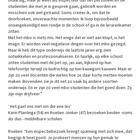
onaardig, maar je weet als inspecteur dat het personeel en de
studenten die met je in gesprek gaan, gebrieft worden en
misschien ook wel getraind. Soms creëer ik, om dat te
doorbreken, onverwachte momenten. Ik loop bijvoorbeeld
onaangekondigd een rondje in de school of ga in de lerarenkamer
zitten.
Met het mbo is niets mis. Het enige dat er niet aan klopt, is het
imago. Er worden veel negatieve dingen over het mbo gezegd.
Maar ik heb dit type onderwijs de laatste jaren erg zien
ontwikkelen en professionaliseren. En tuurlijk, op elke school
zitten studenten met de pet op, jas aan, kijkend op hun
telefoontje terwijl ze luidruchtig op hun kauwgom kauwen. Maar er
zijn zo veel docenten die weten hoe ze daar korte metten moeten
maken. Bovendien zie je dit net zo vaak bij andere soorten
onderwijs. En er zijn zo veel mbo-studenten die het goed doen. Zij
zijn mijn drijfveer.”
‘ Het gaat ons niet om die ene les’
Karin Plantinga (54) en Roelien Jonker (47) bezoeken beiden -soms
als duo - middelbare scholen.
Roelien: “Een inspectiebezoek brengt spanning met zich mee, dat
begrijp ik heel goed. Je probeert mensen op hun gemak te