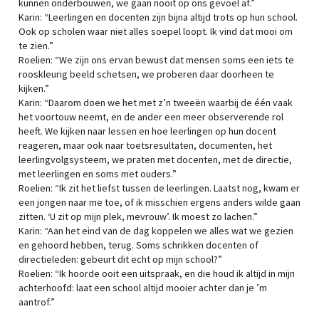
kunnen onderbouwen, we gaan nooit op ons gevoel af.”
Karin: “Leerlingen en docenten zijn bijna altijd trots op hun school.
Ook op scholen waar niet alles soepel loopt. Ik vind dat mooi om
te zien.”
Roelien: “We zijn ons ervan bewust dat mensen soms een iets te
rooskleurig beeld schetsen, we proberen daar doorheen te
kijken.”
Karin: “Daarom doen we het met z’n tweeën
waarbij de één vaak
het voortouw neemt, en de ander een meer observerende rol
heeft. We kijken naar lessen en hoe leerlingen op hun docent
reageren, maar ook naar toetsresultaten, documenten, het
leerlingvolgsysteem, we praten met docenten, met de directie,
met leerlingen en soms met ouders.”
Roelien: “Ik zit het liefst tussen de leerlingen. Laatst nog, kwam er
een jongen naar me toe, of ik misschien ergens anders wilde gaan
zitten. ‘U zit op mijn plek, mevrouw’. Ik moest zo lachen.”
Karin: “Aan het eind van de dag koppelen we alles wat we gezien
en gehoord hebben, terug. Soms schrikken docenten of
directieleden: gebeurt dit echt op mijn school?”
Roelien: “Ik hoorde ooit een uitspraak, en die houd ik altijd in mijn
achterhoofd: laat een school altijd mooier achter dan je ’m
aantrof.”