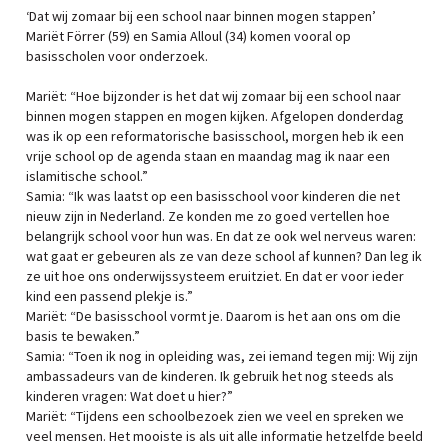
‘Dat wij zomaar bij een school naar binnen mogen stappen’
Mariët Förrer (59) en Samia Alloul (34) komen vooral op
basisscholen voor onderzoek.
Mariët: “Hoe bijzonder is het dat wij zomaar bij een school naar
binnen mogen stappen en mogen kijken. Afgelopen donderdag
was ik op een reformatorische basisschool, morgen heb ik een
vrije school op de agenda staan en maandag mag ik naar een
islamitische school.”
Samia: “Ik was laatst op een basisschool voor kinderen die net
nieuw zijn in Nederland. Ze konden me zo goed vertellen hoe
belangrijk school voor hun was. En dat ze ook wel nerveus waren:
wat gaat er gebeuren als ze van deze school af kunnen? Dan leg ik
ze uit hoe ons onderwijssysteem eruitziet. En dat er voor ieder
kind een passend plekje is.”
Mariët: “De basisschool vormt je. Daarom is het aan ons om die
basis te bewaken.”
Samia: “Toen ik nog in opleiding was, zei iemand tegen mij: Wij zijn
ambassadeurs van de kinderen. Ik gebruik het nog steeds als
kinderen vragen: Wat doet u hier?”
Mariët: “Tijdens een schoolbezoek zien we veel en spreken we
veel mensen. Het mooiste is als uit alle informatie hetzelfde beeld