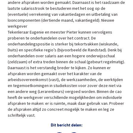
andere afspraken worden gemaakt. Daarnaast is het raadzaam de
laatste salarisstrook te bestuderen met het oog op de
(eventuele) verrekening van vakantiedagen en uitbetaling van
looncomponenten (dertiende maand, vakantiegeld). Nieuwe
werkgever
Tekenleraar Eugenie en meester Pieter kunnen vervolgens
proberen te onderhandelen over het contract. De
onderhandelingspositie is sterker bij tekortvakken (wiskunde,
Duits) en specifieke regio’s (bijvoorbeeld de Randstad). Denk bij
onderhandelen over salaris aan een hogere onderwijsschaal
(zeldzaam) of extra treden binnen de schaal (gebeurt regelmatig).
Daarnaast is het verstandig breder te kijken. Zo kunnen er
afspraken worden gemaakt over het karakter van de
arbeidsovereenkomst (vast), de werkzaamheden, de werktijden
en tegemoetkomingen in studiekosten
voor zover deze niet via
een andere weg (Lerarenbeurs) vergoed worden. Binnen de cao
heeft de werkgever verschillende mogelijkheden om individuele
afspraken te maken: er is ruimte, maak daar gebruik van. Probeer
de afspraken altijd zo concreet mogelijk te maken en leg ze
schriftelijk vast.
Dit bericht delen: