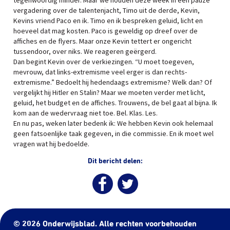
tegenwoordig minder. Maar we houden deze week in een pauze
vergadering over de talentenjacht, Timo uit de derde, Kevin,
Kevins vriend Paco en ik. Timo en ik bespreken geluid, licht en
hoeveel dat mag kosten. Paco is geweldig op dreef over de
affiches en de flyers. Maar onze Kevin tettert er ongericht
tussendoor, over niks. We reageren geërgerd.
Dan begint Kevin over de verkiezingen. “U moet toegeven,
mevrouw, dat links-extremisme veel erger is dan rechts-
extremisme.” Bedoelt hij hedendaags extremisme? Welk dan? Of
vergelijkt hij Hitler en Stalin? Maar we moeten verder met licht,
geluid, het budget en de affiches. Trouwens, de bel gaat al bijna. Ik
kom aan de wedervraag niet toe. Bel. Klas. Les.
En nu pas, weken later bedenk ik: We hebben Kevin ook helemaal
geen fatsoenlijke taak gegeven, in die commissie. En ik moet wel
vragen wat hij bedoelde.
Dit bericht delen:
© 2026 Onderwijsblad. Alle rechten voorbehouden