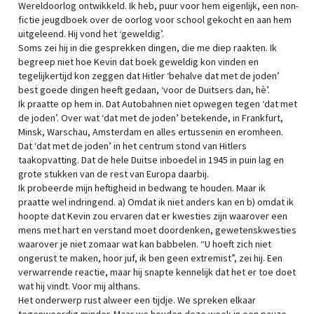
Wereldoorlog ontwikkeld. Ik heb, puur voor hem eigenlijk, een non-
fictie jeugdboek over de oorlog voor school gekocht en aan hem
uitgeleend. Hij vond het ‘geweldig’.
Soms zei hij in die gesprekken dingen, die me diep raakten. Ik
begreep niet hoe Kevin dat boek geweldig kon vinden en
tegelijkertijd kon zeggen dat Hitler ‘behalve dat met de joden’
best goede dingen heeft gedaan, ‘voor de Duitsers dan, hè’.
Ik praatte op hem in. Dat Autobahnen niet opwegen tegen ‘dat met
de joden’. Over wat ‘dat met de joden’ betekende, in Frankfurt,
Minsk, Warschau, Amsterdam en alles ertussenin en eromheen.
Dat ‘dat met de joden’ in het centrum stond van Hitlers
taakopvatting. Dat de hele Duitse inboedel in 1945 in puin lag en
grote stukken van de rest van Europa daarbij.
Ik probeerde mijn heftigheid in bedwang te houden. Maar ik
praatte wel indringend. a) Omdat ik niet anders kan en b) omdat ik
hoopte dat Kevin zou ervaren dat er kwesties zijn waarover een
mens met hart en verstand moet doordenken, gewetenskwesties
waarover je niet zomaar wat kan babbelen. “U hoeft zich niet
ongerust te maken, hoor juf, ik ben geen extremist”, zei hij. Een
verwarrende reactie, maar hij snapte kennelijk dat het er toe doet
wat hij vindt. Voor mij althans.
Het onderwerp rust alweer een tijdje. We spreken elkaar