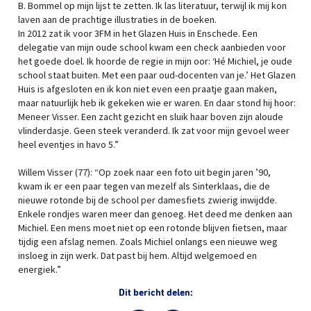
B. Bommel op mijn lijst te zetten. Ik las literatuur, terwijl ik mij kon
laven aan de prachtige illustraties in de boeken.
In 2012 zat ik voor 3FM in het Glazen Huis in Enschede. Een
delegatie van mijn oude school kwam een check aanbieden voor
het goede doel. Ik hoorde de regie in mijn oor: ‘Hé Michiel, je oude
school staat buiten. Met een paar oud-docenten van je.’ Het Glazen
Huis is afgesloten en ik kon niet even een praatje gaan maken,
maar natuurlijk heb ik gekeken wie er waren. En daar stond hij hoor:
Meneer Visser. Een zacht gezicht en sluik haar boven zijn aloude
vlinderdasje. Geen steek veranderd. Ik zat voor mijn gevoel weer
heel eventjes in havo 5.”
Willem Visser (77): “Op zoek naar een foto uit begin jaren ’90,
kwam ik er een paar tegen van mezelf als Sinterklaas, die de
nieuwe rotonde bij de school per damesfiets zwierig inwijdde.
Enkele rondjes waren meer dan genoeg. Het deed me denken aan
Michiel. Een mens moet niet op een rotonde blijven fietsen, maar
tijdig een afslag nemen. Zoals Michiel onlangs een nieuwe weg
insloeg in zijn werk. Dat past bij hem. Altijd welgemoed en
energiek.”
Dit bericht delen: