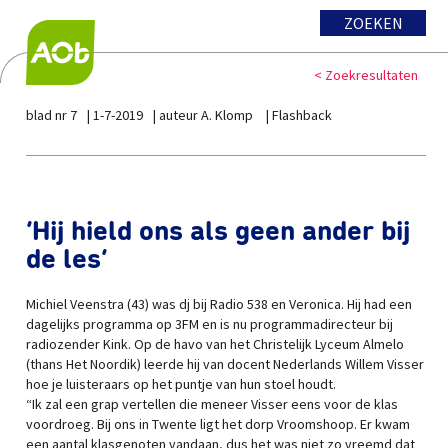
ZOEKEN
< Zoekresultaten
blad nr 7
1-7-2019
auteur A. Klomp
Flashback
‘Hij hield ons als geen ander bij
de les’
Michiel Veenstra (43) was dj bij Radio 538 en Veronica. Hij had een
dagelijks programma op 3FM en is nu programmadirecteur bij
radiozender Kink. Op de havo van het Christelijk Lyceum Almelo
(thans Het Noordik) leerde hij van docent Nederlands Willem Visser
hoe je luisteraars op het puntje van hun stoel houdt.
“Ik zal een grap vertellen die meneer Visser eens voor de klas
voordroeg. Bij ons in Twente ligt het dorp Vroomshoop. Er kwam
een aantal klasgenoten vandaan, dus het was niet zo vreemd dat