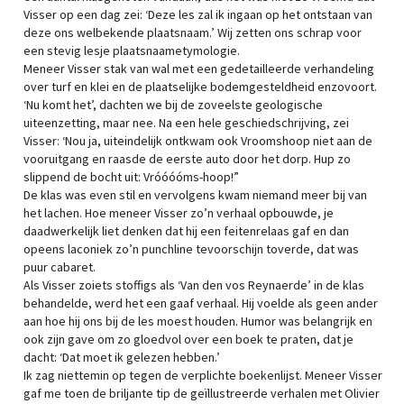
Visser op een dag zei: ‘Deze les zal ik ingaan op het ontstaan van
deze ons welbekende plaatsnaam.’ Wij zetten ons schrap voor
een stevig lesje plaatsnaametymologie.
Meneer Visser stak van wal met een gedetailleerde verhandeling
over turf en klei en de plaatselijke bodemgesteldheid enzovoort.
‘Nu komt het’, dachten we bij de zoveelste geologische
uiteenzetting, maar nee. Na een hele geschiedschrijving, zei
Visser: ‘Nou ja, uiteindelijk ontkwam ook Vroomshoop niet aan de
vooruitgang en raasde de eerste auto door het dorp. Hup zo
slippend de bocht uit: Vróóóóms-hoop!”
De klas was even stil en vervolgens kwam niemand meer bij van
het lachen. Hoe meneer Visser zo’n verhaal opbouwde, je
daadwerkelijk liet denken dat hij een feitenrelaas gaf en dan
opeens laconiek zo’n punchline tevoorschijn toverde, dat was
puur cabaret.
Als Visser zoiets stoffigs als ‘Van den vos Reynaerde’ in de klas
behandelde, werd het een gaaf verhaal. Hij voelde als geen ander
aan hoe hij ons bij de les moest houden. Humor was belangrijk en
ook zijn gave om zo gloedvol over een boek te praten, dat je
dacht: ‘Dat moet ik gelezen hebben.’
Ik zag niettemin op tegen de verplichte boekenlijst. Meneer Visser
gaf me toen de briljante tip de geïllustreerde verhalen met Olivier