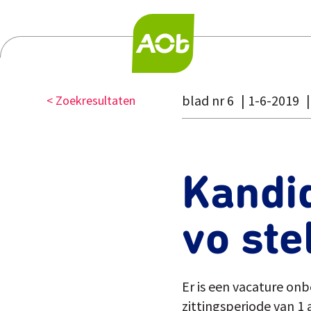
blad nr 6
1-6-2019
< Zoekresultaten
Kandi
vo ste
Er is een vacature on
zittingsperiode van 1 