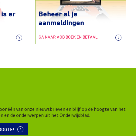
is er
Beheer al je
aanmeldingen
R
GA NAAR AOB BOEK EN BETAAL
n voor één van onze nieuwsbrieven en blijf op de hoogte van het
en en de onderwerpen uit het Onderwijsblad.
OOGTE!