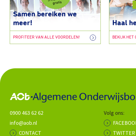
Samen bereiken we
meer!
Haal he
PROFITEER VAN ALLE VOORDELEN!
BEKIJK HET
0900 463 62 62
Volg ons:
info@aob.nl
FACEBOO
CONTACT
TWITTER