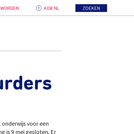
ZOEKEN
D WORDEN
AOB.NL
urders
t onderwijs voor een
g is 9 mei gesloten. Er