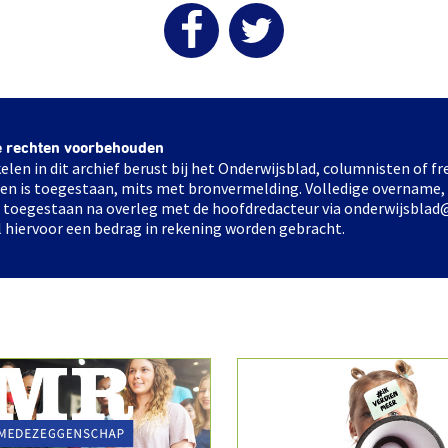
e rechten voorbehouden
elen in dit archief berust bij het Onderwijsblad, columnisten of 
elen is toegestaan, mits met bronvermelding. Volledige overname,
ts toegestaan na overleg met de hoofdredacteur via onderwijsblad
l hiervoor een bedrag in rekening worden gebracht.