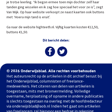
je trotse leerling. “Ik begon ermee toen mijn dochter zelf haar
tanden ging wisselen en ik zag hoe speciaal het voor ze is”, zegt
Van Wijk. Op haar website verkoopt ze naast kaarten ook buttons
met: ‘Hoera mijn tand is eruit’.
Ga naar de website highteeth.nl. Vijftig kaarten kosten €12,50,
buttons €1,50.
Dit bericht delen:
© 2026 Onderwijsblad. Alle rechten voorbehouden
Het auteursrecht op de artikelen in dit archief berust bij
het Onderwijsblad, columnisten of freelance-
medewerkers. Het citeren van delen van artikelen is
toegestaan, mits met bronvermelding. Volledige
overname, herplaatsing of opname in andere publicaties
is slechts toegestaan na overleg met de hoofdredacteur
via onderwijsblad@aob.nl Indien het gaat om artikelen
van freelancers zal hiervoor een bedrag in rekening