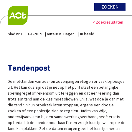
ZOEKEN
< Zoekresultaten
blad nr 1
1-1-2019
auteur K. Hagen
In beeld
Tandenpost
De melktanden van zes- en zevenjarigen vliegen er vaak bij bosjes
uit. Het kan dus zijn dat je net op het punt staat een belangrijke
spellingregel of rekensom uit te leggen en dat een leerling dan
trots zijn tand aan de klas moet showen. En ja, wat doe je dan met
die tand? In hun broekzak laten stoppen, ergens een doosje
zoeken of een papiertje zien te regelen. Judith van Wijk,
onderwijsadviseur bij een samenwerkingsverband, heeft er iets
op bedacht: de ‘tandenpost-kaart’: een vrolijk kaartje waarop je de
tand kan plakken. Zet de datum erbij en geef het kaartje mee aan