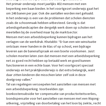
Het primair onderwijs moet jaarlijks 402 mensen met een
beperking een baan bieden. In het voortgezet onderwijs gaat het
om 246 banen per jaar. Ook die aantallen worden niet gehaald.
In het onderwijs is een van de problemen dat scholen diensten
zoals de schoonmaak hebben uitbesteed. Gevolg is dat
arbeidsgehandicapten die dergelijk werk doen op scholen niet
meetellen bij de overheid maar bij de marktsector.
Mensen met een arbeidsbeperking kunnen bijdragen aan het
verlagen van de werkdruk. Khatabbi: “Er kan een win-winsituatie
ontstaan: meer handen in de klas of op school, een bijdrage
leveren aan de banenafspraak en een boete voorkomen. Juist
scholen moeten laten zien dat mensen met een arbeidsbeperking
net zo goed recht hebben op betaald werk en goed kunnen
functioneren in een echte baan. Voor het voortgezet speciaal
onderwijs en het praktijkonderwijs is dat extra belangrijk, want
daar zitten kinderen die misschien later zelf ook in deze
doelgroep vallen.”
Tal van regelingen versoepelen het aanstellen van mensen met
een arbeidsbeperking. Voorbeelden zijn:
loonkostensubsidie ter compensatie van productiviteitsverlies,
loondispensatie voor het aanstellen van mensen met een Wajong-
uitkering, vrijstelling van doorbetaling van het loon bij ziekte, recht