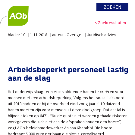
ZOEKEN
< Zoekresultaten
blad nr 10
1-11-2018
auteur . Overige
Juridisch advies
Arbeidsbeperkt personeel lastig
aan de slag
Het onderwijs slaagt er niet in voldoende banen te creëren voor
mensen met een arbeidsbeperking. Volgens het sociaal akkoord
uit 2013 hadden er bij de overheid eind vorig jaar al 10 duizend
banen moeten zijn voor mensen uit deze doelgroep. Dat aantal is
blijven steken op 6471. “Nu de quota niet worden gehaald riskeren
werkgevers die zich niet aan de afspraken houden een boete”,
zegt AOb-beleidsmedewerker Anissa Khatabbi. Die boete
bedraagt 5.000 euro per baan die niet is gerealiseerd.