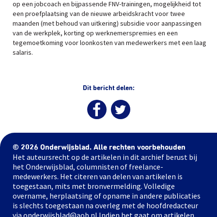
op een jobcoach en bijpassende FNV-trainingen, mogelijkheid tot
een proefplaatsing van de nieuwe arbeidskracht voor twee
maanden (met behoud van uitkering) subsidie voor aanpassingen
van de werkplek, korting op werknemerspremies en een
tegemoetkoming voor loonkosten van medewerkers met een laag
salaris.
Dit bericht delen:
© 2026 Onderwijsblad. Alle rechten voorbehouden
Het auteursrecht op de artikelen in dit archief berust bij
het Onderwijsblad, columnisten of freelance-
medewerkers. Het citeren van delen van artikelen is
toegestaan, mits met bronvermelding. Volledige
overname, herplaatsing of opname in andere publicaties
is slechts toegestaan na overleg met de hoofdredacteur
via onderwijsblad@aob.nl Indien het gaat om artikelen