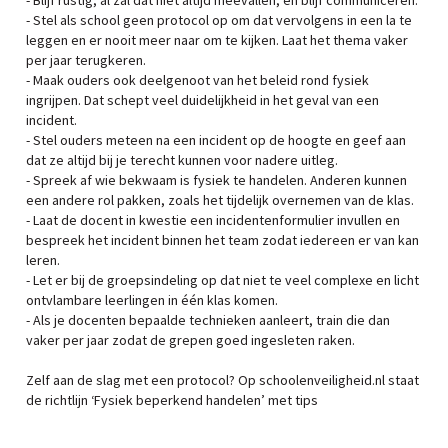
- Blijf rustig, al zal dat niet altijd meevallen, en blijf communiceren.
- Stel als school geen protocol op om dat vervolgens in een la te
leggen en er nooit meer naar om te kijken. Laat het thema vaker
per jaar terugkeren.
- Maak ouders ook deelgenoot van het beleid rond fysiek
ingrijpen. Dat schept veel duidelijkheid in het geval van een
incident.
- Stel ouders meteen na een incident op de hoogte en geef aan
dat ze altijd bij je terecht kunnen voor nadere uitleg.
- Spreek af wie bekwaam is fysiek te handelen. Anderen kunnen
een andere rol pakken, zoals het tijdelijk overnemen van de klas.
- Laat de docent in kwestie een incidentenformulier invullen en
bespreek het incident binnen het team zodat iedereen er van kan
leren.
- Let er bij de groepsindeling op dat niet te veel complexe en licht
ontvlambare leerlingen in één klas komen.
- Als je docenten bepaalde technieken aanleert, train die dan
vaker per jaar zodat de grepen goed ingesleten raken.
Zelf aan de slag met een protocol? Op schoolenveiligheid.nl staat
de richtlijn ‘Fysiek beperkend handelen’ met tips