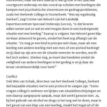
voorkomen, maar de kans daarop is wat groter in het speciaal
voortgezet onderwijs en dan vooral op scholen met leerlingen die
kampen met psychiatrische stoornissen en gedragsproblemen,
zoals het Vierbeek College in Oosterbeek. “Wat wij regelmatig
merken”, zegt Corine van Helvoirt van het Landelijk
Expertisecentrum Speciaal Onderwijs (Lecso), “is dat leraren
willen weten wat ze wel en niet mogen doen in een bedreigende
situatie met een leerling.” Daarop is volgens Van Helvoirt geen klip-
en-klaar antwoord te geven, omdat het heel erg afhangt van de
situatie. “Zo mag je een kind in principe niet slaan, maar als een
leerling een andere leerling met een mes of een pistool bedreigt
en jij slaat op zijn arm om de situatie meester te worden, wordt
het toch anders. Sterker nog, je moet dan handelen omdat de
veiligheid van andere leerlingen in het geding is en jij daar als
leraar verantwoordelijk voor bent.”
Conflict
Ook Wim van Schaik, directeur van het Vierbeek College, herkent
dat bepaalde situaties niet in een protocol te vangen zijn. “Soms
vragen collega’s weleens om lijstjes van situatiebeschrijvingen en
een daarop aangepaste aanpak, maar dat werkt gewoon niet. Ja,
bij het gebruik van alcohol en drugs is het nog wel te doen, maar in
het geval van een klap van een leerling, maakt het nogal uit of de