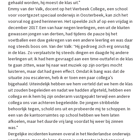
gehaald worden, hij moest de klas uit.”
Emmy van der Valk, docent op het Vierbeek College, een school
voor voortgezet speciaal onderwijs in Oosterbeek, kan zich het
voorval nog goed herinneren. Het speelde zich af op een vrijdag in
december 2017. Een van haar negen leerlingen, een uit de kluiten
gewassen jongen van dertien, had tijdens de pauze bij het
voetballen een duw gekregen van een andere leerling en was daar
nog steeds boos om. Van der Valk: “Hij gedroeg zich erg onrustig
in de klas. Zo verplaatste hij steeds dingen en daagde hij andere
leerlingen uit. Ik had hem gevraagd aan een time-outtafel in de klas
te gaan zitten, waar hij naar wat muziek op zijn oortjes mocht
luisteren, maar dat had geen effect. Omdat ik bang was dat de
situatie zou escaleren, heb ik er toen een paar collega’s
bijgehaald. Uiteindelijk hebben we hem verteld dat we hem de klas
uit zouden begeleiden en nadat we hadden afgeteld, hebben een
collega en ik hem bij zijn onderarm vastgepakt terwijl een andere
collega ons van achteren begeleidde. De jongen stribbelde
behoorlijk tegen, schold ons uit en probeerde mij te schoppen. In
een van de kantoorruimtes op school hebben we hem laten
afkoelen, maar het duurde vrij lang voordat hij weer bij zinnen
was.”
Dergelijke incidenten kunnen overal in het Nederlandse onderwijs