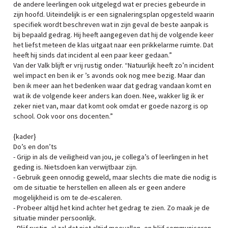
de andere leerlingen ook uitgelegd wat er precies gebeurde in
zijn hoofd. Uiteindelijk is er een signaleringsplan opgesteld waarin
specifiek wordt beschreven wat in zijn geval de beste aanpak is
bij bepaald gedrag. Hij heeft aangegeven dat hij de volgende keer
het liefst meteen de klas uitgaat naar een prikkelarme ruimte. Dat
heeft hij sinds dat incident al een paar keer gedaan.”
Van der Valk blijft er vrij rustig onder. “Natuurlijk heeft zo’n incident
wel impact en ben ik er ’s avonds ook nog mee bezig. Maar dan
ben ik meer aan het bedenken waar dat gedrag vandaan komt en
wat ik de volgende keer anders kan doen. Nee, wakker lig ik er
zeker niet van, maar dat komt ook omdat er goede nazorg is op
school. Ook voor ons docenten.”
{kader}
Do’s en don’ts
- Grijp in als de veiligheid van jou, je collega’s of leerlingen in het
geding is. Nietsdoen kan verwijtbaar zijn.
- Gebruik geen onnodig geweld, maar slechts die mate die nodig is
om de situatie te herstellen en alleen als er geen andere
mogelijkheid is om te de-escaleren.
- Probeer altijd het kind achter het gedrag te zien. Zo maak je de
situatie minder persoonlijk.