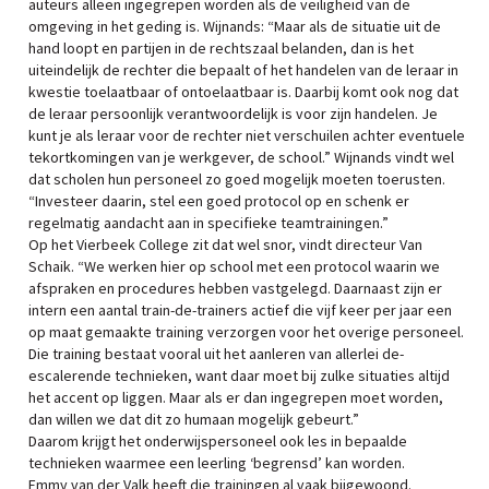
auteurs alleen ingegrepen worden als de veiligheid van de
omgeving in het geding is. Wijnands: “Maar als de situatie uit de
hand loopt en partijen in de rechtszaal belanden, dan is het
uiteindelijk de rechter die bepaalt of het handelen van de leraar in
kwestie toelaatbaar of ontoelaatbaar is. Daarbij komt ook nog dat
de leraar persoonlijk verantwoordelijk is voor zijn handelen. Je
kunt je als leraar voor de rechter niet verschuilen achter eventuele
tekortkomingen van je werkgever, de school.” Wijnands vindt wel
dat scholen hun personeel zo goed mogelijk moeten toerusten.
“Investeer daarin, stel een goed protocol op en schenk er
regelmatig aandacht aan in specifieke teamtrainingen.”
Op het Vierbeek College zit dat wel snor, vindt directeur Van
Schaik. “We werken hier op school met een protocol waarin we
afspraken en procedures hebben vastgelegd. Daarnaast zijn er
intern een aantal train-de-trainers actief die vijf keer per jaar een
op maat gemaakte training verzorgen voor het overige personeel.
Die training bestaat vooral uit het aanleren van allerlei de-
escalerende technieken, want daar moet bij zulke situaties altijd
het accent op liggen. Maar als er dan ingegrepen moet worden,
dan willen we dat dit zo humaan mogelijk gebeurt.”
Daarom krijgt het onderwijspersoneel ook les in bepaalde
technieken waarmee een leerling ‘begrensd’ kan worden.
Emmy van der Valk heeft die trainingen al vaak bijgewoond.