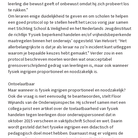
leerling die bewust geeft of onbewust omdat hij zich probeert los
te rukken.”
Om leraren enige duidelijkheid te geven en om scholen te helpen
een goed protocol op te stellen heeft het Lecso vorig jaar samen
met Stichting School & Veiligheid en het Nederlands Jeugdinstituut
de richtlijn ‘Fysiek beperkend handelen en/of vrijheidsbeperkende
maatregelen binnen het onderwijs’ opgesteld. Van Helvoirt: “Het
allerbelangrijkste is dat je als leraar na zo’n incident kunt uitleggen
waarom je bepaalde keuzes hebt gemaakt.” Verder zou in een
protocol beschreven moeten worden wat onacceptabel
grensoverschrijdend gedrag van leerlingen is, maar ook wanneer
fysiek ingrijpen proportioneel en noodzakelijk is.
Ontoelaatbaar
Maar wanneer is fysiek ingrijpen proportioneel en noodzakelijk?
Ook die vraag is niet eenvoudig te beantwoorden, stelt Floor
Wijnands van de Onderwijsinspectie. Hij schreef samen met een
collega-jurist een artikel over de toelaatbaarheid van fysiek
handelen tegen leerlingen door onderwijspersoneel dat in
oktober 2015 verscheen in vaktijdschrift School en wet. Daarin
wordt gesteld dat het fysieke ingrijpen een didactisch of
pedagogisch doel moet hebben. Daarnaast mag er volgens de