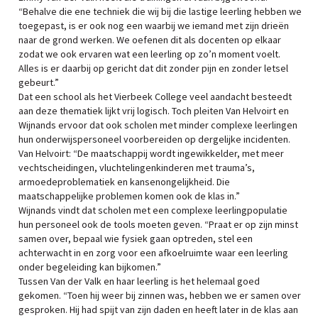
“Behalve die ene techniek die wij bij die lastige leerling hebben we
toegepast, is er ook nog een waarbij we iemand met zijn drieën
naar de grond werken. We oefenen dit als docenten op elkaar
zodat we ook ervaren wat een leerling op zo’n moment voelt.
Alles is er daarbij op gericht dat dit zonder pijn en zonder letsel
gebeurt.”
Dat een school als het Vierbeek College veel aandacht besteedt
aan deze thematiek lijkt vrij logisch. Toch pleiten Van Helvoirt en
Wijnands ervoor dat ook scholen met minder complexe leerlingen
hun onderwijspersoneel voorbereiden op dergelijke incidenten.
Van Helvoirt: “De maatschappij wordt ingewikkelder, met meer
vechtscheidingen, vluchtelingenkinderen met trauma’s,
armoedeproblematiek en kansenongelijkheid. Die
maatschappelijke problemen komen ook de klas in.”
Wijnands vindt dat scholen met een complexe leerlingpopulatie
hun personeel ook de tools moeten geven. “Praat er op zijn minst
samen over, bepaal wie fysiek gaan optreden, stel een
achterwacht in en zorg voor een afkoelruimte waar een leerling
onder begeleiding kan bijkomen.”
Tussen Van der Valk en haar leerling is het helemaal goed
gekomen. “Toen hij weer bij zinnen was, hebben we er samen over
gesproken. Hij had spijt van zijn daden en heeft later in de klas aan