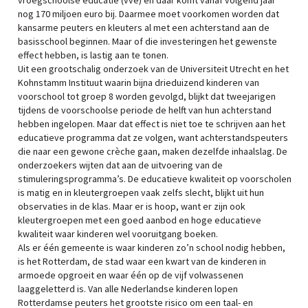
vroegschoolse educatie (vve) en daar komt vanaf volgend jaar
nog 170 miljoen euro bij. Daarmee moet voorkomen worden dat
kansarme peuters en kleuters al met een achterstand aan de
basisschool beginnen. Maar of die investeringen het gewenste
effect hebben, is lastig aan te tonen.
Uit een grootschalig onderzoek van de Universiteit Utrecht en het
Kohnstamm Instituut waarin bijna drieduizend kinderen van
voorschool tot groep 8 worden gevolgd, blijkt dat tweejarigen
tijdens de voorschoolse periode de helft van hun achterstand
hebben ingelopen. Maar dat effect is niet toe te schrijven aan het
educatieve programma dat ze volgen, want achterstandspeuters
die naar een gewone crèche gaan, maken dezelfde inhaalslag. De
onderzoekers wijten dat aan de uitvoering van de
stimuleringsprogramma’s. De educatieve kwaliteit op voorscholen
is matig en in kleutergroepen vaak zelfs slecht, blijkt uit hun
observaties in de klas. Maar er is hoop, want er zijn ook
kleutergroepen met een goed aanbod en hoge educatieve
kwaliteit waar kinderen wel vooruitgang boeken.
Als er één gemeente is waar kinderen zo’n school nodig hebben,
is het Rotterdam, de stad waar een kwart van de kinderen in
armoede opgroeit en waar één op de vijf volwassenen
laaggeletterd is. Van alle Nederlandse kinderen lopen
Rotterdamse peuters het grootste risico om een taal- en