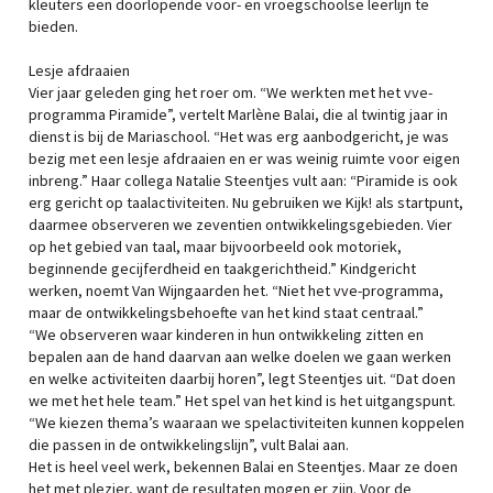
kleuters een doorlopende voor- en vroegschoolse leerlijn te
bieden.
Lesje afdraaien
Vier jaar geleden ging het roer om. “We werkten met het vve-
programma Piramide”, vertelt Marlène Balai, die al twintig jaar in
dienst is bij de Mariaschool. “Het was erg aanbodgericht, je was
bezig met een lesje afdraaien en er was weinig ruimte voor eigen
inbreng.” Haar collega Natalie Steentjes vult aan: “Piramide is ook
erg gericht op taalactiviteiten. Nu gebruiken we Kijk! als startpunt,
daarmee observeren we zeventien ontwikkelingsgebieden. Vier
op het gebied van taal, maar bijvoorbeeld ook motoriek,
beginnende gecijferdheid en taakgerichtheid.” Kindgericht
werken, noemt Van Wijngaarden het. “Niet het vve-programma,
maar de ontwikkelingsbehoefte van het kind staat centraal.”
“We observeren waar kinderen in hun ontwikkeling zitten en
bepalen aan de hand daarvan aan welke doelen we gaan werken
en welke activiteiten daarbij horen”, legt Steentjes uit. “Dat doen
we met het hele team.” Het spel van het kind is het uitgangspunt.
“We kiezen thema’s waaraan we spelactiviteiten kunnen koppelen
die passen in de ontwikkelingslijn”, vult Balai aan.
Het is heel veel werk, bekennen Balai en Steentjes. Maar ze doen
het met plezier, want de resultaten mogen er zijn. Voor de