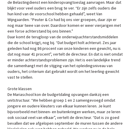
de Belastingdienst een kinderopvangtoeslag aanvragen. Maar dat
blijkt voor veel ouders een brug te ver. “Er zijn zelfs ouders die
hun kind van de voorschool hebben gehaald”, weet Van
Wijngaarden. “Peuter & Co had bij ons vier groepen, daar zijn er
nog maar twee van over. Daardoor komen er weer vierjarigen met
een forse achterstand bij ons binnen.”
Daar komt de terugloop van de onderwijsachterstandsmiddelen
die de school krijgt, nog bij. “Dat budget holt achteruit. Zes jaar
geleden had nog 86 procent van onze kinderen een gewicht, nu is
dat nog maar 41 procent”, vertelt de directeur. En dat is niet omdat
er minder achterstandsproblemen zijn. Het is een landelijke trend
die samenhangt met de stijging van het opleidingsniveau van
ouders, het criterium dat gebruikt wordt om het leerling-gewicht
vast te stellen.
Grote klassen
De Mariaschool kon de budgetdaling opvangen dankzij een
unitstructuur. “We hebben groep 1 en 2 samengevoegd omdat
jongere en oudere kleuters van elkaar kunnen leren. Je kunt
bijvoorbeeld met binnen- en buitenkringen werken, maar ze leren
ook sociaal veel van elkaar”, vertelt de directeur. “Dat is zo goed
bevallen dat we afgelopen september de muren tussen de andere