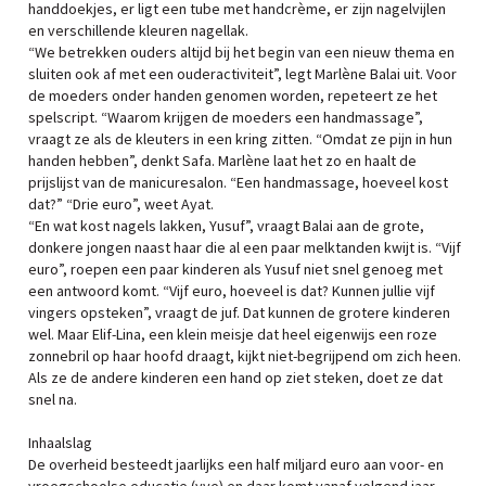
handdoekjes, er ligt een tube met handcrème, er zijn nagelvijlen
en verschillende kleuren nagellak.
“We betrekken ouders altijd bij het begin van een nieuw thema en
sluiten ook af met een ouderactiviteit”, legt Marlène Balai uit. Voor
de moeders onder handen genomen worden, repeteert ze het
spelscript. “Waarom krijgen de moeders een handmassage”,
vraagt ze als de kleuters in een kring zitten. “Omdat ze pijn in hun
handen hebben”, denkt Safa. Marlène laat het zo en haalt de
prijslijst van de manicuresalon. “Een handmassage, hoeveel kost
dat?” “Drie euro”, weet Ayat.
“En wat kost nagels lakken, Yusuf”, vraagt Balai aan de grote,
donkere jongen naast haar die al een paar melktanden kwijt is. “Vijf
euro”, roepen een paar kinderen als Yusuf niet snel genoeg met
een antwoord komt. “Vijf euro, hoeveel is dat? Kunnen jullie vijf
vingers opsteken”, vraagt de juf. Dat kunnen de grotere kinderen
wel. Maar Elif-Lina, een klein meisje dat heel eigenwijs een roze
zonnebril op haar hoofd draagt, kijkt niet-begrijpend om zich heen.
Als ze de andere kinderen een hand op ziet steken, doet ze dat
snel na.
Inhaalslag
De overheid besteedt jaarlijks een half miljard euro aan voor- en