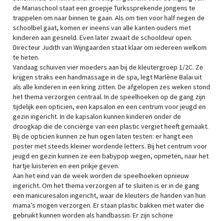
de Mariaschool staat een groepje Turkssprekende jongens te
trappelen om naar binnen te gaan. Als om tien voor half negen de
schoolbel gaat, komen er ineens van alle kanten ouders met
kinderen aan gesneld. Even later zwaait de schooldeur open.
Directeur Judith van Wijngaarden staat klaar om iedereen welkom
te heten.
Vandaag schuiven vier moeders aan bij de kleutergroep 1/2C. Ze
krijgen straks een handmassage in de spa, legt Marlène Balai uit
als alle kinderen in een kring zitten. De afgelopen zes weken stond
het thema verzorgen centraal. In de speelhoeken op de gang zijn
tijdelijk een opticien, een kapsalon en een centrum voor jeugd en
gezin ingericht. In de kapsalon kunnen kinderen onder de
droogkap die de conciërge van een plastic vergiet heeft gemaakt.
Bij de opticien kunnen ze hun ogen laten testen: er hangt een
poster met steeds kleiner wordende letters. Bij het centrum voor
jeugd en gezin kunnen ze een babypop wegen, opmeten, naar het
hartje luisteren en een prikje geven.
Aan het eind van de week worden de speelhoeken opnieuw
ingericht. Om het thema verzorgen af te sluiten is er in de gang
een manicuresalon ingericht, waar de kleuters de handen van hun
mama’s mogen verzorgen. Er staan plastic bakken met water die
gebruikt kunnen worden als handbassin. Er zijn schone