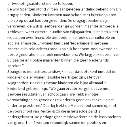
ontwikkelingsachterstand op te lopen.
De wijk Spangen stond vijftien jaar geleden landelijk bekend om z’n
drugspanden. Kinderen kwamen naar school met injectiespuiten
die ze op straat hadden gevonden. De drugsgebruikers zijn
verdreven, de wijk is leefbaarder geworden, maar de armoede is
gebleven, weet directeur Judith van Wijngaarden. “Dan heb ik het
niet alleen over financiële armoede, maar ook over culturele en
sociale armoede. Er wonen hier veel Nederlanders met een
andere culturele achtergrond, zoals ik het noem. Veel tweede en
derde generatie, maar ook nieuwkomers. We krijgen kinderen van
Bulgaarse en Poolse migranten binnen die geen Nederlands
spreken.”
Spangen is een achterstandswijk, maar dat betekent niet dat de
kinderen die er wonen, zwakke leerlingen zijn, stelt Van
Wijngaarden. Het zijn gewone kinderen die bijna allemaal in
Nederland geboren zijn. “We gaan ervoor zorgen dat ze met
gewone resultaten van school gaan. We hebben hoge
verwachtingen en geven deze kinderen geen enkel excuus om
onder te presteren.” Daarbij trekt de Mariaschool samen op met
de voorschool van Peuter & Co die in hetzelfde pand is
ondergebracht. De pedagogisch medewerkers en de leerkrachten
van groep 1 en 2 werken inhoudelijk samen om peuters en