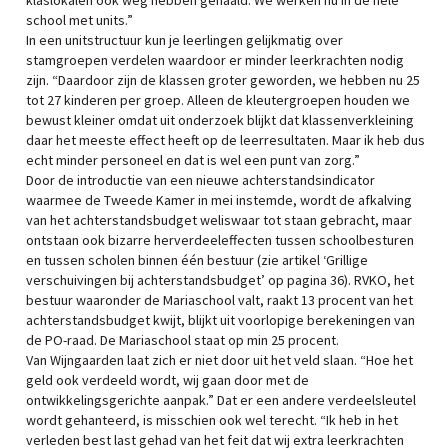
klaslokalen ook weg hebben gehaald. We werken nu in de hele
school met units.”
In een unitstructuur kun je leerlingen gelijkmatig over
stamgroepen verdelen waardoor er minder leerkrachten nodig
zijn. “Daardoor zijn de klassen groter geworden, we hebben nu 25
tot 27 kinderen per groep. Alleen de kleutergroepen houden we
bewust kleiner omdat uit onderzoek blijkt dat klassenverkleining
daar het meeste effect heeft op de leerresultaten. Maar ik heb dus
echt minder personeel en dat is wel een punt van zorg.”
Door de introductie van een nieuwe achterstandsindicator
waarmee de Tweede Kamer in mei instemde, wordt de afkalving
van het achterstandsbudget weliswaar tot staan gebracht, maar
ontstaan ook bizarre herverdeeleffecten tussen schoolbesturen
en tussen scholen binnen één bestuur (zie artikel ‘Grillige
verschuivingen bij achterstandsbudget’ op pagina 36). RVKO, het
bestuur waaronder de Mariaschool valt, raakt 13 procent van het
achterstandsbudget kwijt, blijkt uit voorlopige berekeningen van
de PO-raad. De Mariaschool staat op min 25 procent.
Van Wijngaarden laat zich er niet door uit het veld slaan. “Hoe het
geld ook verdeeld wordt, wij gaan door met de
ontwikkelingsgerichte aanpak.” Dat er een andere verdeelsleutel
wordt gehanteerd, is misschien ook wel terecht. “Ik heb in het
verleden best last gehad van het feit dat wij extra leerkrachten