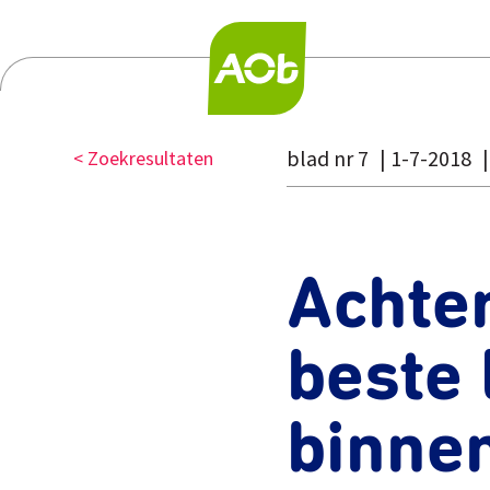
blad nr 7
1-7-2018
< Zoekresultaten
Achte
beste 
binne