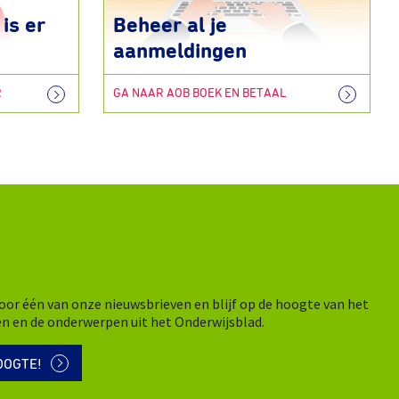
is er
Beheer al je
aanmeldingen
R
GA NAAR AOB BOEK EN BETAAL
n voor één van onze nieuwsbrieven en blijf op de hoogte van het
en en de onderwerpen uit het Onderwijsblad.
OOGTE!