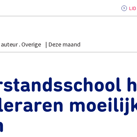
LI
auteur . Overige
Deze maand
rstandsschool h
leraren moeilij
n