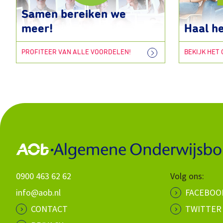
Samen bereiken we
meer!
Haal he
PROFITEER VAN ALLE VOORDELEN!
BEKIJK HET
0900 463 62 62
Volg ons:
info@aob.nl
FACEBOO
CONTACT
TWITTER