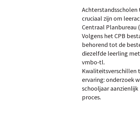
Achterstandsscholen t
cruciaal zijn om leer
Centraal Planbureau (C
Volgens het CPB besta
behorend tot de beste
diezelfde leerling me
vmbo-tl.
Kwaliteitsverschillen 
ervaring: onderzoek wi
schooljaar aanzienlij
proces.