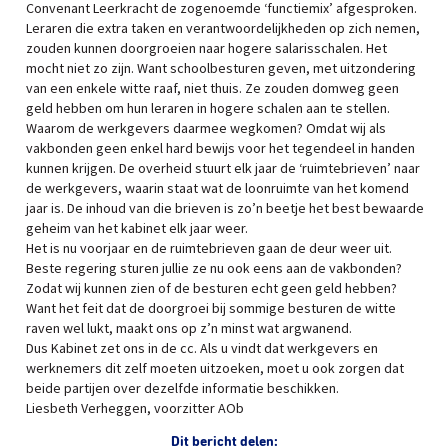
Convenant Leerkracht de zogenoemde ‘functiemix’ afgesproken.
Leraren die extra taken en verantwoordelijkheden op zich nemen,
zouden kunnen doorgroeien naar hogere salarisschalen. Het
mocht niet zo zijn. Want schoolbesturen geven, met uitzondering
van een enkele witte raaf, niet thuis. Ze zouden domweg geen
geld hebben om hun leraren in hogere schalen aan te stellen.
Waarom de werkgevers daarmee wegkomen? Omdat wij als
vakbonden geen enkel hard bewijs voor het tegendeel in handen
kunnen krijgen. De overheid stuurt elk jaar de ‘ruimtebrieven’ naar
de werkgevers, waarin staat wat de loonruimte van het komend
jaar is. De inhoud van die brieven is zo’n beetje het best bewaarde
geheim van het kabinet elk jaar weer.
Het is nu voorjaar en de ruimtebrieven gaan de deur weer uit.
Beste regering sturen jullie ze nu ook eens aan de vakbonden?
Zodat wij kunnen zien of de besturen echt geen geld hebben?
Want het feit dat de doorgroei bij sommige besturen de witte
raven wel lukt, maakt ons op z’n minst wat argwanend.
Dus Kabinet zet ons in de cc. Als u vindt dat werkgevers en
werknemers dit zelf moeten uitzoeken, moet u ook zorgen dat
beide partijen over dezelfde informatie beschikken.
Liesbeth Verheggen, voorzitter AOb
Dit bericht delen: