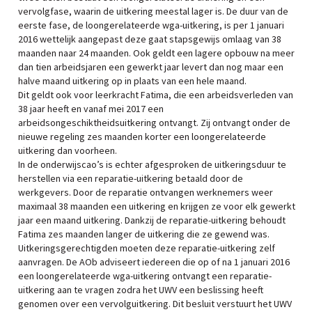
vervolgfase, waarin de uitkering meestal lager is. De duur van de
eerste fase, de loongerelateerde wga-uitkering, is per 1 januari
2016 wettelijk aangepast deze gaat stapsgewijs omlaag van 38
maanden naar 24 maanden. Ook geldt een lagere opbouw na meer
dan tien arbeidsjaren een gewerkt jaar levert dan nog maar een
halve maand uitkering op in plaats van een hele maand.
Dit geldt ook voor leerkracht Fatima, die een arbeidsverleden van
38 jaar heeft en vanaf mei 2017 een
arbeidsongeschiktheidsuitkering ontvangt. Zij ontvangt onder de
nieuwe regeling zes maanden korter een loongerelateerde
uitkering dan voorheen.
In de onderwijscao’s is echter afgesproken de uitkeringsduur te
herstellen via een reparatie-uitkering betaald door de
werkgevers. Door de reparatie ontvangen werknemers weer
maximaal 38 maanden een uitkering en krijgen ze voor elk gewerkt
jaar een maand uitkering. Dankzij de reparatie-uitkering behoudt
Fatima zes maanden langer de uitkering die ze gewend was.
Uitkeringsgerechtigden moeten deze reparatie-uitkering zelf
aanvragen. De AOb adviseert iedereen die op of na 1 januari 2016
een loongerelateerde wga-uitkering ontvangt een reparatie-
uitkering aan te vragen zodra het UWV een beslissing heeft
genomen over een vervolguitkering. Dit besluit verstuurt het UWV