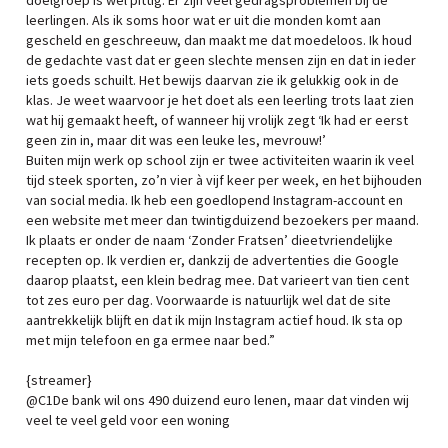
doelgroep is wel pittig. Er zijn veel gedragsproblemen bij de
leerlingen. Als ik soms hoor wat er uit die monden komt aan
gescheld en geschreeuw, dan maakt me dat moedeloos. Ik houd
de gedachte vast dat er geen slechte mensen zijn en dat in ieder
iets goeds schuilt. Het bewijs daarvan zie ik gelukkig ook in de
klas. Je weet waarvoor je het doet als een leerling trots laat zien
wat hij gemaakt heeft, of wanneer hij vrolijk zegt ‘Ik had er eerst
geen zin in, maar dit was een leuke les, mevrouw!’
Buiten mijn werk op school zijn er twee activiteiten waarin ik veel
tijd steek sporten, zo’n vier à vijf keer per week, en het bijhouden
van social media. Ik heb een goedlopend Instagram-account en
een website met meer dan twintigduizend bezoekers per maand.
Ik plaats er onder de naam ‘Zonder Fratsen’ dieetvriendelijke
recepten op. Ik verdien er, dankzij de advertenties die Google
daarop plaatst, een klein bedrag mee. Dat varieert van tien cent
tot zes euro per dag. Voorwaarde is natuurlijk wel dat de site
aantrekkelijk blijft en dat ik mijn Instagram actief houd. Ik sta op
met mijn telefoon en ga ermee naar bed.”
{streamer}
@C1De bank wil ons 490 duizend euro lenen, maar dat vinden wij
veel te veel geld voor een woning