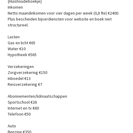
{Huishoudeboekje}
Inkomen
Netto maandinkomen voor vier dagen per week (0,8 fte) €2400.
Plus bescheiden bijverdiensten voor website en boek niet
structureel.
Lasten
Gas en licht €65
Water €10
Hypotheek €565
Verzekeringen
Zorgverzekering €150
Inboedel €13
Reisverzekering €7
Abonnementen/lidmaatschappen
Sportschool €26
Internet en tv €60
Telefoon €50
Auto
Benzine €350