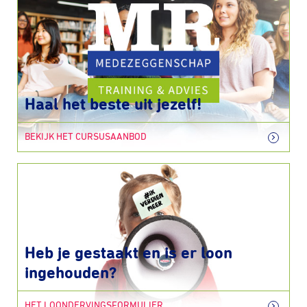
Haal het beste uit jezelf!
BEKIJK HET CURSUSAANBOD
Heb je gestaakt en is er loon
ingehouden?
HET LOONDERVINGSFORMULIER