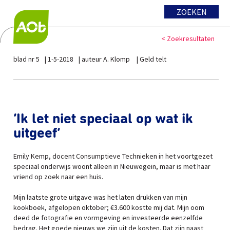
ZOEKEN
< Zoekresultaten
blad nr 5
1-5-2018
auteur A. Klomp
Geld telt
‘Ik let niet speciaal op wat ik
uitgeef’
Emily Kemp, docent Consumptieve Technieken in het voortgezet
speciaal onderwijs woont alleen in Nieuwegein, maar is met haar
vriend op zoek naar een huis.
Mijn laatste grote uitgave was het laten drukken van mijn
kookboek, afgelopen oktober; €3.600 kostte mij dat. Mijn oom
deed de fotografie en vormgeving en investeerde eenzelfde
bedrag. Het goede nieuws we zijn uit de kosten. Dat zijn naast