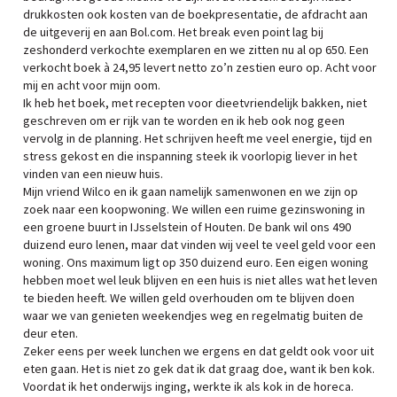
drukkosten ook kosten van de boekpresentatie, de afdracht aan
de uitgeverij en aan Bol.com. Het break even point lag bij
zeshonderd verkochte exemplaren en we zitten nu al op 650. Een
verkocht boek à 24,95 levert netto zo’n zestien euro op. Acht voor
mij en acht voor mijn oom.
Ik heb het boek, met recepten voor dieetvriendelijk bakken, niet
geschreven om er rijk van te worden en ik heb ook nog geen
vervolg in de planning. Het schrijven heeft me veel energie, tijd en
stress gekost en die inspanning steek ik voorlopig liever in het
vinden van een nieuw huis.
Mijn vriend Wilco en ik gaan namelijk samenwonen en we zijn op
zoek naar een koopwoning. We willen een ruime gezinswoning in
een groene buurt in IJsselstein of Houten. De bank wil ons 490
duizend euro lenen, maar dat vinden wij veel te veel geld voor een
woning. Ons maximum ligt op 350 duizend euro. Een eigen woning
hebben moet wel leuk blijven en een huis is niet alles wat het leven
te bieden heeft. We willen geld overhouden om te blijven doen
waar we van genieten weekendjes weg en regelmatig buiten de
deur eten.
Zeker eens per week lunchen we ergens en dat geldt ook voor uit
eten gaan. Het is niet zo gek dat ik dat graag doe, want ik ben kok.
Voordat ik het onderwijs inging, werkte ik als kok in de horeca.