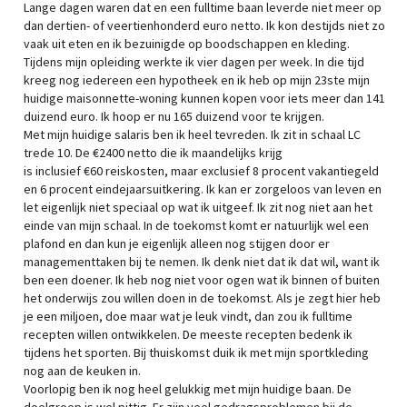
Lange dagen waren dat en een fulltime baan leverde niet meer op
dan dertien- of veertienhonderd euro netto. Ik kon destijds niet zo
vaak uit eten en ik bezuinigde op boodschappen en kleding.
Tijdens mijn opleiding werkte ik vier dagen per week. In die tijd
kreeg nog iedereen een hypotheek en ik heb op mijn 23ste mijn
huidige maisonnette-woning kunnen kopen voor iets meer dan 141
duizend euro. Ik hoop er nu 165 duizend voor te krijgen.
Met mijn huidige salaris ben ik heel tevreden. Ik zit in schaal LC
trede 10. De €2400 netto die ik maandelijks krijg
is inclusief €60 reiskosten, maar exclusief 8 procent vakantiegeld
en 6 procent eindejaarsuitkering. Ik kan er zorgeloos van leven en
let eigenlijk niet speciaal op wat ik uitgeef. Ik zit nog niet aan het
einde van mijn schaal. In de toekomst komt er natuurlijk wel een
plafond en dan kun je eigenlijk alleen nog stijgen door er
managementtaken bij te nemen. Ik denk niet dat ik dat wil, want ik
ben een doener. Ik heb nog niet voor ogen wat ik binnen of buiten
het onderwijs zou willen doen in de toekomst. Als je zegt hier heb
je een miljoen, doe maar wat je leuk vindt, dan zou ik fulltime
recepten willen ontwikkelen. De meeste recepten bedenk ik
tijdens het sporten. Bij thuiskomst duik ik met mijn sportkleding
nog aan de keuken in.
Voorlopig ben ik nog heel gelukkig met mijn huidige baan. De