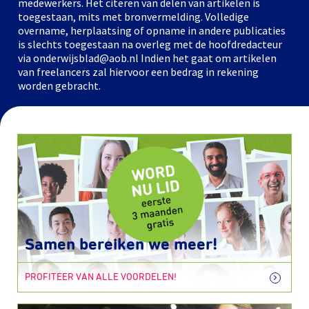
medewerkers. Het citeren van delen van artikelen is
toegestaan, mits met bronvermelding. Volledige
overname, herplaatsing of opname in andere publicaties
is slechts toegestaan na overleg met de hoofdredacteur
via onderwijsblad@aob.nl Indien het gaat om artikelen
van freelancers zal hiervoor een bedrag in rekening
worden gebracht.
Samen bereiken we meer!
PROFITEER VAN ALLE VOORDELEN!