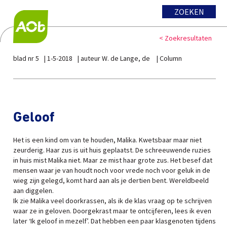
ZOEKEN
< Zoekresultaten
blad nr 5
1-5-2018
auteur W. de Lange, de
Column
Geloof
Het is een kind om van te houden, Malika. Kwetsbaar maar niet
zeurderig. Haar zus is uit huis geplaatst. De schreeuwende ruzies
in huis mist Malika niet. Maar ze mist haar grote zus. Het besef dat
mensen waar je van houdt noch voor vrede noch voor geluk in de
wieg zijn gelegd, komt hard aan als je dertien bent. Wereldbeeld
aan diggelen.
Ik zie Malika veel doorkrassen, als ik de klas vraag op te schrijven
waar ze in geloven. Doorgekrast maar te ontcijferen, lees ik even
later ‘Ik geloof in mezelf’. Dat hebben een paar klasgenoten tijdens