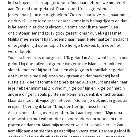
het schrijven al hardop geroepen. Dus daar hebben we niet veel
aan. Terecht doorgekrast. Daarna komt ‘en in geesten…
[onleesbaar]…in me ooghoeken.’ Ziet ze haar lieve zus, haar oma,
de duivel? Geen idee. Maar daarna komt iets belangrijkers en dat
is helemaal niet doorgekrast ‘En soms hoor ik me naam.’ Een
onzichtbaar iemand (zus? god? geest? oma? duivel?) gaat met
Malika mee en kent haar, noemt haar naam. Helemaal zelf bedacht
en tegelijkertijd op en top uit de heilige boeken. Lijm voor het
wereldbeeld.
Youssra heeft niks doorgekrast ‘Ik geloof in Allah want hij zit in ons
geloof hij doet allemaal goede dingen in de Islam is er ook een
slechte meneer hij heet Satan en als je geen besmillah zegt dan
eet hij met je mee wij lezen ook quraan en dat maakt mij heel
rustig als ik een stomme dag heb gehad Allah stuurt engelen naar
je je hebt er minimaal 2 ik vind mijn geloof fijn en ik geloof niet in
andere dingen’, zoals punten en komma’s, denk ik er achteraan.
Maar daar zeur ik wijselijk niet over. “Geloof je ook niet in geesten,
in djinns?”, vraag ik later. “Nou, een beetje, misschien.”
Asha is heel stellig over geesten. Niet aan beginnen. “Mijn oma
doet winti en met wit poeder en voorouders oproepen en raar
praten en dansen. Maar mijn moeder wil niet, ik ook niet. Je kan
namelijk aan een slechte geest blijven vastzitten. Daarom geloof ik