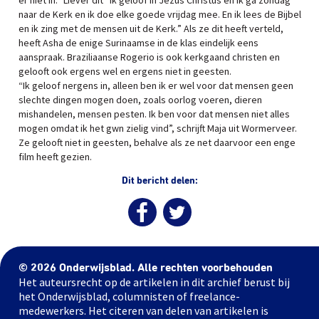
er niet in.” Liever dit “Ik geloof in Jezus Christus en ik ga zondag
naar de Kerk en ik doe elke goede vrijdag mee. En ik lees de Bijbel
en ik zing met de mensen uit de Kerk.” Als ze dit heeft verteld,
heeft Asha de enige Surinaamse in de klas eindelijk eens
aanspraak. Braziliaanse Rogerio is ook kerkgaand christen en
gelooft ook ergens wel en ergens niet in geesten.
“Ik geloof nergens in, alleen ben ik er wel voor dat mensen geen
slechte dingen mogen doen, zoals oorlog voeren, dieren
mishandelen, mensen pesten. Ik ben voor dat mensen niet alles
mogen omdat ik het gwn zielig vind”, schrijft Maja uit Wormerveer.
Ze gelooft niet in geesten, behalve als ze net daarvoor een enge
film heeft gezien.
Dit bericht delen:
© 2026 Onderwijsblad. Alle rechten voorbehouden
Het auteursrecht op de artikelen in dit archief berust bij
het Onderwijsblad, columnisten of freelance-
medewerkers. Het citeren van delen van artikelen is