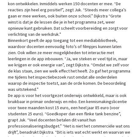
kon ontwikkelen. Inmiddels werken 150 docenten er mee. “De
reacties zijn heel erg positief”, zegt Juk. “Steeds meer collega’s
gaan er mee werken, ook buiten onze school.” Dijkstra “Grote
winst is dat je de lessen die je in het programma zet, weer
opnieuw kunt gebruiken. Dat scheelt voorbereiding en zorgt voor
verlichting van de werkdruk.”
Binnenkort geeft de app toegang tot een mediabibliotheek,
waardoor docenten eenvoudig foto’s of filmpjes kunnen laten
zien. Ook willen ze meer mogelijkheden tot interactie met
leerlingen in de app inbouwen. “Ja, we steken er veel tijd in, maar
we krijgen er ook energie van”, zegt Dijkstra. “Omdat we zelf voor
de klas staan, zien we welk effect het heeft. Zo gaf het programma
me tijdens het inspectiebezoek rust omdat alle onderdelen
waarop de inspectie toetst, aan de orde komen. De beoordeling
was uitstekend.”
De app is voor het voortgezet onderwijs ontwikkeld, maar is ook
bruikbaar in primair onderwijs en mbo. Een kennismakingslicentie
voor twee maanden kost 15 euro, een heel jaar 85 euro (voor
studenten 25 euro). “Goedkoper dan een flinke tank benzine”,
grapt Juk. “Veel docenten betalen dit vanuit hun
professionaliseringsbudget.” “Het is niet het commerciėle wat ons
drijft”, benadrukt Dijkstra. “Dit is iets wat echt werkt en waarvan we