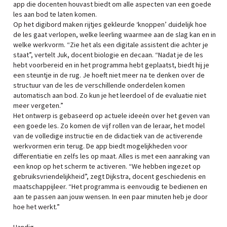
app die docenten houvast biedt om alle aspecten van een goede
les aan bod te laten komen.
Op het digibord maken rijtjes gekleurde ‘knoppen’ duidelijk hoe
de les gaat verlopen, welke leerling waarmee aan de slag kan en in
welke werkvorm. “Zie het als een digitale assistent die achter je
staat”, vertelt Juk, docent biologie en decaan. “Nadat je de les
hebt voorbereid en in het programma hebt geplaatst, biedt hij je
een steuntje in de rug. Je hoeft niet meer na te denken over de
structuur van de les de verschillende onderdelen komen
automatisch aan bod. Zo kun je het leerdoel of de evaluatie niet
meer vergeten.”
Het ontwerp is gebaseerd op actuele ideeėn over het geven van
een goede les. Zo komen de vijf rollen van de leraar, het model
van de volledige instructie en de didactiek van de activerende
werkvormen erin terug. De app biedt mogelijkheden voor
differentiatie en zelfs les op maat. Alles is met een aanraking van
een knop op het scherm te activeren. “We hebben ingezet op
gebruiksvriendelijkheid”, zegt Dijkstra, docent geschiedenis en
maatschappijleer. “Het programma is eenvoudig te bedienen en
aan te passen aan jouw wensen. In een paar minuten heb je door
hoe het werkt.”