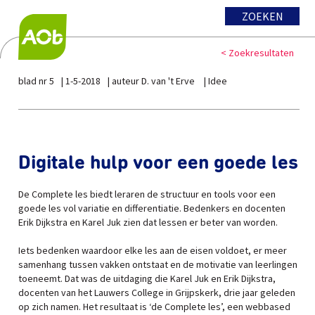
ZOEKEN
< Zoekresultaten
blad nr 5
1-5-2018
auteur D. van 't Erve
Idee
Digitale hulp voor een goede les
De Complete les biedt leraren de structuur en tools voor een
goede les vol variatie en differentiatie. Bedenkers en docenten
Erik Dijkstra en Karel Juk zien dat lessen er beter van worden.
Iets bedenken waardoor elke les aan de eisen voldoet, er meer
samenhang tussen vakken ontstaat en de motivatie van leerlingen
toeneemt. Dat was de uitdaging die Karel Juk en Erik Dijkstra,
docenten van het Lauwers College in Grijpskerk, drie jaar geleden
op zich namen. Het resultaat is ‘de Complete les’, een webbased