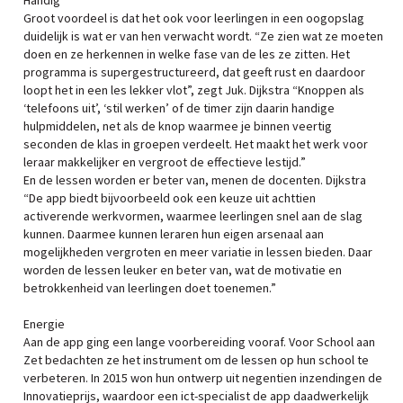
Handig
Groot voordeel is dat het ook voor leerlingen in een oogopslag
duidelijk is wat er van hen verwacht wordt. “Ze zien wat ze moeten
doen en ze herkennen in welke fase van de les ze zitten. Het
programma is supergestructureerd, dat geeft rust en daardoor
loopt het in een les lekker vlot”, zegt Juk. Dijkstra “Knoppen als
‘telefoons uit’, ‘stil werken’ of de timer zijn daarin handige
hulpmiddelen, net als de knop waarmee je binnen veertig
seconden de klas in groepen verdeelt. Het maakt het werk voor
leraar makkelijker en vergroot de effectieve lestijd.”
En de lessen worden er beter van, menen de docenten. Dijkstra
“De app biedt bijvoorbeeld ook een keuze uit achttien
activerende werkvormen, waarmee leerlingen snel aan de slag
kunnen. Daarmee kunnen leraren hun eigen arsenaal aan
mogelijkheden vergroten en meer variatie in lessen bieden. Daar
worden de lessen leuker en beter van, wat de motivatie en
betrokkenheid van leerlingen doet toenemen.”
Energie
Aan de app ging een lange voorbereiding vooraf. Voor School aan
Zet bedachten ze het instrument om de lessen op hun school te
verbeteren. In 2015 won hun ontwerp uit negentien inzendingen de
Innovatieprijs, waardoor een ict-specialist de app daadwerkelijk