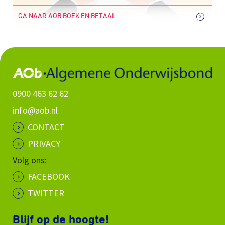
GA NAAR AOB BOEK EN BETAAL
0900 463 62 62
info@aob.nl
CONTACT
PRIVACY
Volg ons:
FACEBOOK
TWITTER
Blijf op de hoogte!