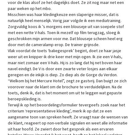
voor de klas alsof ze het dagelijks doet. Ze zit nog maar net een
paar weken op het mbo.
Misschien was haar kledingkeuze een slaperige misser, dat is
natuurlijk heel menselijk. Vorig jaar volgde ik een mediatraining.
Zorgvuldig koos ik ’s morgens een blouseje uit van soepele stof
met een nette V-hals. Toen ik mezelf op film terugzag, sloeg ik
geschrokken mijn armen voor me. Dat blouseje scheen heel erg
door met de cameralamp erop. De trainer grijnsde.
Vlak voordat de toets ‘baliegesprek’ begint, doet ze haar jasje
weer uit en knipper ik drie keer met mijn ogen. Ik zie een V-hals,
maar niet zomaar een V-hals. Hij is zo lang dat hij net boven haar
navel eindigt. De V is door een zwarte veter losjes aan elkaar
geregen en de inkijk is diep. Zo diep als de Gorge du Verdon.
“Welkom bij het Mercure Hotel”, zegt ze gastvrij. Dan buigt ze zich
voorover naar de klant om de brochure te verduidelijken. Na de
toets, denk ik, dat is het moment om uit te leggen wat gepaste
beroepskleding is.
Terwijl ik op het beoordelingsformulier tevergeefs zoek naar het
criterium ‘representatieve kleding’, merk ik op dat ze een
aangename toon van spreken heeft. Ze vraagt naar de wensen van
de klant, reageert op non-verbale signalen en weet alle informatie
uit haar hoofd. Ze zwiert door het gesprek als een ervaren