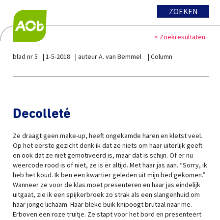
ZOEKEN
< Zoekresultaten
blad nr 5
1-5-2018
auteur A. van Bemmel
Column
Decolleté
Ze draagt geen make-up, heeft ongekamde haren en kletst veel.
Op het eerste gezicht denk ik dat ze niets om haar uiterlijk geeft
en ook dat ze niet gemotiveerd is, maar dat is schijn. Of er nu
weercode rood is of niet, ze is er altijd. Met haar jas aan. “Sorry, ik
heb het koud. Ik ben een kwartier geleden uit mijn bed gekomen.”
Wanneer ze voor de klas moet presenteren en haar jas eindelijk
uitgaat, zie ik een spijkerbroek zo strak als een slangenhuid om
haar jonge lichaam. Haar bleke buik knipoogt brutaal naar me.
Erboven een roze truitje. Ze stapt voor het bord en presenteert