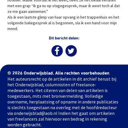
hotelier. Wauw. Voordat ik het weet, heeft ze het lokaal verlaten
met een grap “Ik ga nu op stagegesprek, maar ik weet toch al dat
ze me gaan aannemen.”
Als ik een laatste glimp van haar opvang in het trappenhuis en het
volgende baliegesprek al is begonnen, sla ik een hand voor mijn
mond.
Dit bericht delen:
© 2026 Onderwijsblad. Alle rechten voorbehouden
Het auteursrecht op de artikelen in dit archief berust bij
het Onderwijsblad, columnisten of freelance-
medewerkers. Het citeren van delen van artikelen is
toegestaan, mits met bronvermelding. Volledige
overname, herplaatsing of opname in andere publicaties
is slechts toegestaan na overleg met de hoofdredacteur
via onderwijsblad@aob.nl Indien het gaat om artikelen
van freelancers zal hiervoor een bedrag in rekening
worden gebracht.