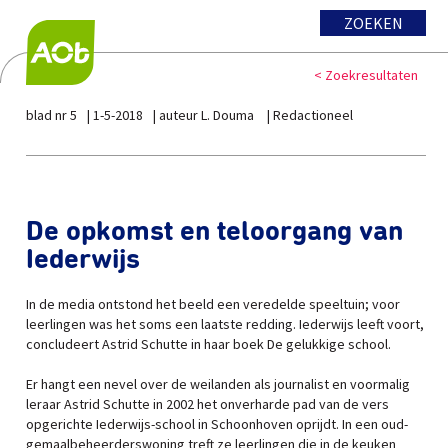
ZOEKEN
< Zoekresultaten
blad nr 5
1-5-2018
auteur L. Douma
Redactioneel
De opkomst en teloorgang van
Iederwijs
In de media ontstond het beeld een veredelde speeltuin; voor
leerlingen was het soms een laatste redding. Iederwijs leeft voort,
concludeert Astrid Schutte in haar boek De gelukkige school.
Er hangt een nevel over de weilanden als journalist en voormalig
leraar Astrid Schutte in 2002 het onverharde pad van de vers
opgerichte Iederwijs-school in Schoonhoven oprijdt. In een oud-
gemaalbeheerderswoning treft ze leerlingen die in de keuken