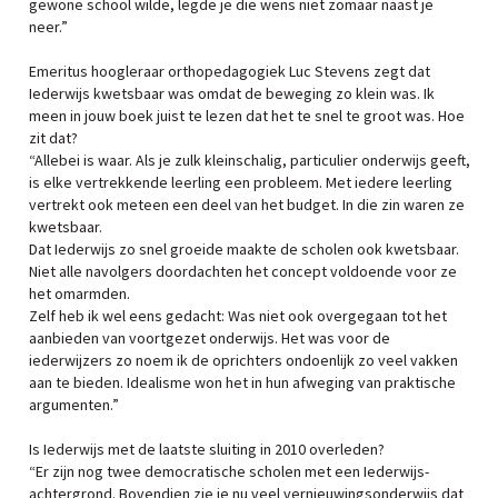
gewone school wilde, legde je die wens niet zomaar naast je
neer.”
Emeritus hoogleraar orthopedagogiek Luc Stevens zegt dat
Iederwijs kwetsbaar was omdat de beweging zo klein was. Ik
meen in jouw boek juist te lezen dat het te snel te groot was. Hoe
zit dat?
“Allebei is waar. Als je zulk kleinschalig, particulier onderwijs geeft,
is elke vertrekkende leerling een probleem. Met iedere leerling
vertrekt ook meteen een deel van het budget. In die zin waren ze
kwetsbaar.
Dat Iederwijs zo snel groeide maakte de scholen ook kwetsbaar.
Niet alle navolgers doordachten het concept voldoende voor ze
het omarmden.
Zelf heb ik wel eens gedacht: Was niet ook overgegaan tot het
aanbieden van voortgezet onderwijs. Het was voor de
iederwijzers zo noem ik de oprichters ondoenlijk zo veel vakken
aan te bieden. Idealisme won het in hun afweging van praktische
argumenten.”
Is Iederwijs met de laatste sluiting in 2010 overleden?
“Er zijn nog twee democratische scholen met een Iederwijs-
achtergrond. Bovendien zie je nu veel vernieuwingsonderwijs dat