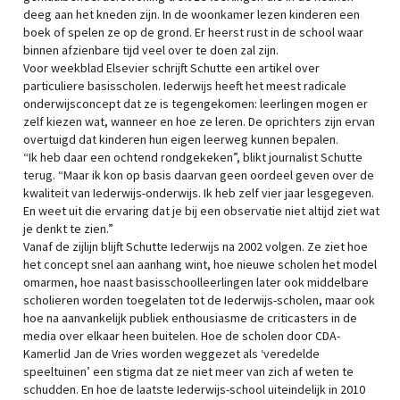
deeg aan het kneden zijn. In de woonkamer lezen kinderen een
boek of spelen ze op de grond. Er heerst rust in de school waar
binnen afzienbare tijd veel over te doen zal zijn.
Voor weekblad Elsevier schrijft Schutte een artikel over
particuliere basisscholen. Iederwijs heeft het meest radicale
onderwijsconcept dat ze is tegengekomen: leerlingen mogen er
zelf kiezen wat, wanneer en hoe ze leren. De oprichters zijn ervan
overtuigd dat kinderen hun eigen leerweg kunnen bepalen.
“Ik heb daar een ochtend rondgekeken”, blikt journalist Schutte
terug. “Maar ik kon op basis daarvan geen oordeel geven over de
kwaliteit van Iederwijs-onderwijs. Ik heb zelf vier jaar lesgegeven.
En weet uit die ervaring dat je bij een observatie niet altijd ziet wat
je denkt te zien.”
Vanaf de zijlijn blijft Schutte Iederwijs na 2002 volgen. Ze ziet hoe
het concept snel aan aanhang wint, hoe nieuwe scholen het model
omarmen, hoe naast basisschoolleerlingen later ook middelbare
scholieren worden toegelaten tot de Iederwijs-scholen, maar ook
hoe na aanvankelijk publiek enthousiasme de criticasters in de
media over elkaar heen buitelen. Hoe de scholen door CDA-
Kamerlid Jan de Vries worden weggezet als ‘veredelde
speeltuinen’ een stigma dat ze niet meer van zich af weten te
schudden. En hoe de laatste Iederwijs-school uiteindelijk in 2010