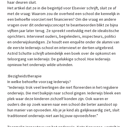
haar deuren sluit.
Het artikel dat ze in die begintijd voor Elsevier schrijft, sluit ze af
met de vraag: Waarom zou de overheid een school die kennelijk in
een behoefte voorziet niet financieren? Om die vraag en andere
vragen over dit onderwijsconcept te beantwoorden blikt ze bijna
vijftien jaar later terug. Ze spreekt veelvuldig met de idealistische
oprichters. Interviewt ouders, begeleiders, inspecteurs, politici
en onderwijskundigen. Ze houdt een enquête onder de alumni van
de eerste Iederwijs-school en interviewt er dertien uitgebreid.
Astrid Schutte schrijft uiteindelijk een boek over de opkomst en
teloorgang van Iederwijs: De gelukkige school. Hoe Iederwijs
opnieuw het onderwijs wilde uitvinden.
:Bezigheidstherapie
In welke behoefte voorzag Iederwijs?
“Iederwijs trok veel leerlingen die niet floreerden in het reguliere
onderwijs. Die met buikpijn naar school gingen. Iederwijs bleek een
plek waar deze kinderen zichzelf konden zijn. Ook waren er
ouders die op zoek waren naar een school die beter aansloot op
hun manier van opvoeden. Als je je kind als gelijkwaardig ziet, sluit
traditioneel onderwijs niet aan bij jouw opvoedsfeer.”