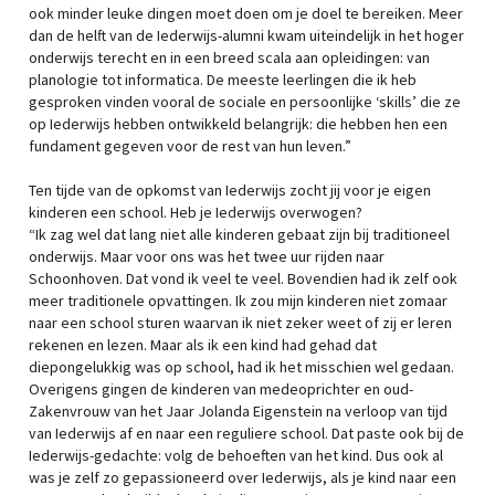
ook minder leuke dingen moet doen om je doel te bereiken. Meer
dan de helft van de Iederwijs-alumni kwam uiteindelijk in het hoger
onderwijs terecht en in een breed scala aan opleidingen: van
planologie tot informatica. De meeste leerlingen die ik heb
gesproken vinden vooral de sociale en persoonlijke ‘skills’ die ze
op Iederwijs hebben ontwikkeld belangrijk: die hebben hen een
fundament gegeven voor de rest van hun leven.”
Ten tijde van de opkomst van Iederwijs zocht jij voor je eigen
kinderen een school. Heb je Iederwijs overwogen?
“Ik zag wel dat lang niet alle kinderen gebaat zijn bij traditioneel
onderwijs. Maar voor ons was het twee uur rijden naar
Schoonhoven. Dat vond ik veel te veel. Bovendien had ik zelf ook
meer traditionele opvattingen. Ik zou mijn kinderen niet zomaar
naar een school sturen waarvan ik niet zeker weet of zij er leren
rekenen en lezen. Maar als ik een kind had gehad dat
diepongelukkig was op school, had ik het misschien wel gedaan.
Overigens gingen de kinderen van medeoprichter en oud-
Zakenvrouw van het Jaar Jolanda Eigenstein na verloop van tijd
van Iederwijs af en naar een reguliere school. Dat paste ook bij de
Iederwijs-gedachte: volg de behoeften van het kind. Dus ook al
was je zelf zo gepassioneerd over Iederwijs, als je kind naar een