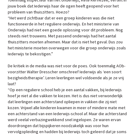
Toenmalig inspecteur van het onderwijs, Kete Kervezee, vertelt in
jouw boek dat Iederwijs haar de ogen heeft geopend voor het
probleem van thuiszitters. Hoezo?
“Het werd zichtbaar dat er een groep kinderen was die niet
functioneerde in het reguliere onderwijs. En het ministerie van
Onderwijs had niet een goede oplossing voor dit probleem. Nog
steeds niet trouwens. Met passend onderwijs had het aantal
thuiszitters moeten afnemen. Maar dat is niet het geval. Dus zou
het ministerie moeten overwegen voor die groep onderwijs zoals
Iederwijs te bekostigen.”
De kritiek in de media was niet voor de poes. Ook toenmalig AOb-
voorzitter Walter Dresscher omschreef Iederwijs als ‘een soort
bezigheidstherapie’. Leren leerlingen wel voldoende als je ze vrij
laat?
“Op een reguliere school heb je een aantal vakken, bij Iederwijs
hoef je niet al die vakken te kiezen. Het is dus niet verwonderlijk
dat leerlingen een achterstand opliepen in vakken die zij niet
kozen. Vrijwel alle kinderen kwamen in meer of mindere mate met
een achterstand van een Iederwijs-school af. Maar die achterstand
werd veelal verbazingwekkend snel ingelopen. Ze waren ervan
doordrongen dat bijspijkeren noodzakelijk was voor hun
vervolgopleiding en hadden bij Iederwijs toch geleerd dat je soms