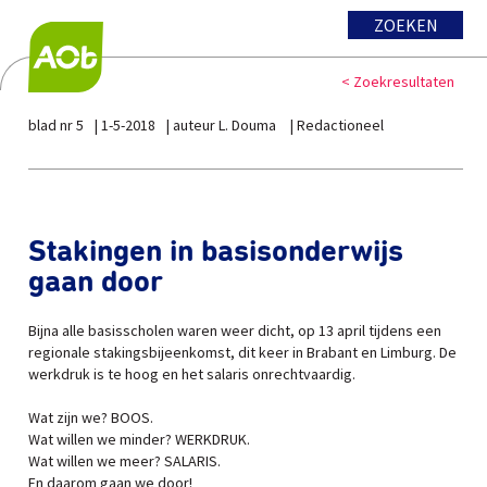
ZOEKEN
< Zoekresultaten
blad nr 5
1-5-2018
auteur L. Douma
Redactioneel
Stakingen in basisonderwijs
gaan door
Bijna alle basisscholen waren weer dicht, op 13 april tijdens een
regionale stakingsbijeenkomst, dit keer in Brabant en Limburg. De
werkdruk is te hoog en het salaris onrechtvaardig.
Wat zijn we? BOOS.
Wat willen we minder? WERKDRUK.
Wat willen we meer? SALARIS.
En daarom gaan we door!