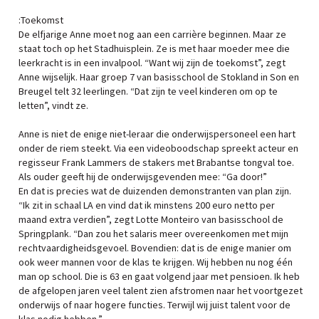
:Toekomst
De elfjarige Anne moet nog aan een carrière beginnen. Maar ze
staat toch op het Stadhuisplein. Ze is met haar moeder mee die
leerkracht is in een invalpool. “Want wij zijn de toekomst”, zegt
Anne wijselijk. Haar groep 7 van basisschool de Stokland in Son en
Breugel telt 32 leerlingen. “Dat zijn te veel kinderen om op te
letten”, vindt ze.
Anne is niet de enige niet-leraar die onderwijspersoneel een hart
onder de riem steekt. Via een videoboodschap spreekt acteur en
regisseur Frank Lammers de stakers met Brabantse tongval toe.
Als ouder geeft hij de onderwijsgevenden mee: “Ga door!”
En dat is precies wat de duizenden demonstranten van plan zijn.
“Ik zit in schaal LA en vind dat ik minstens 200 euro netto per
maand extra verdien”, zegt Lotte Monteiro van basisschool de
Springplank. “Dan zou het salaris meer overeenkomen met mijn
rechtvaardigheidsgevoel. Bovendien: dat is de enige manier om
ook weer mannen voor de klas te krijgen. Wij hebben nu nog één
man op school. Die is 63 en gaat volgend jaar met pensioen. Ik heb
de afgelopen jaren veel talent zien afstromen naar het voortgezet
onderwijs of naar hogere functies. Terwijl wij juist talent voor de