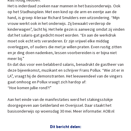
klas nodig hebben.”
Het is inderdaad zoeken naar mannen in het basisonderwijs. Ook
op het Stadhuisplein. Met een kind op de arm en eentje aan de
hand, is groep 4-leraar Richard Smulders een uitzondering. “Mijn
vrouw werkt ook in het onderwijs. Zij bewaakt verderop de
kinderwagen”, lacht hij. Het hele gezin is aanwezig omdat zij vinden
dat het salaris-gat gedicht moet worden. “En aan de werkdruk
moet ook echt iets veranderen. Er zijn vrijwel elke middag
overleggen, of ouders die met je willen praten. Even rustig zitten
en je ding doen nadenken, lessen voorbereiden is er bijna niet
meer bij.”
En dat dus voor een belabberd salaris, benadrukt de gastheer van
deze bijeenkomst, muzikant en schrijver Frans Pollux. “Wie zit er in
LA”, vraagt hij de demonstranten. Het leeuwendeel van de vingers
gaat omhoog en Pollux vraagt zich hardop af:
“Hoe komen jullie rond?!”
Aan het einde van de manifestaties werd het stakingsstokje
doorgegeven aan Gelderland en Overijssel. Daar staakt het
basisonderwijs op woensdag 30 mei. Meer informatie: AOB.nl
Dit bericht delen: