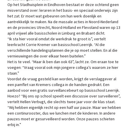
Op het Stadhuisplein in Eindhoven bestaat er deze ochtend geen
misverstand over: leraren in het basis- en speciaal onderwijs zijn
het zat. Er moet wat gebeuren om hun werk doenlijk en
aantrekkelijk te maken. Na de massale acties in Noord-Nederland
en de provincies Utrecht, Noord-Holland en Flevoland waren op 13
april vrijwel alle basisscholen in Limburg en Brabant dicht.
“Ik sta hier vooral omdat de werkdruk te groot is”, vertelt
leerkracht Corrie Kremer van basisschool Leerrijk. “Al die
verschillende handelingsplannen die je op moet stellen. En al die
vernieuwingen die over elkaar heen buitelen.”
Het is te veel. “Maar ik ben dan ook 63”, lacht ze. Om eraan toe te
voegen: “Vraag vooral ook mijn jongere collega’s waarom ze hier
staan.”
Voordat de vraag gesteld kan worden, krijgt de verslaggever al
een pamflet van Kremers collega in de handen gedrukt. Een
aanbod voor een gratis surveillancebeurt op basisschool Leerrijk.
Hoezo? “Bij ons op school speelt een discussie over surveilleren”,
vertelt Hellen Verbugt, die slechts twee jaar voor de klas staat.
“Wij hebben eigenlijk recht op een half uur pauze. Maar we hebben
een continurooster, dus we lunchen met de kinderen. In andere
pauzes moet er gesurveilleerd worden. Onze pauzes schieten
erbij in.”