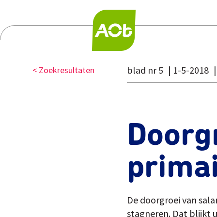
blad nr 5
1-5-2018
< Zoekresultaten
Doorgr
primai
De doorgroei van salar
stagneren. Dat blijkt 