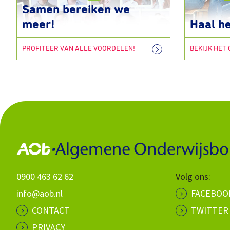
Samen bereiken we
meer!
Haal he
PROFITEER VAN ALLE VOORDELEN!
BEKIJK HET
0900 463 62 62
Volg ons:
info@aob.nl
FACEBOO
CONTACT
TWITTER
PRIVACY