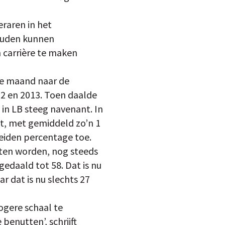
raren in het
zouden kunnen
 carrière te maken
ige maand naar de
12 en 2013. Toen daalde
 in LB steeg navenant. In
t, met gemiddeld zo’n 1
eiden percentage toe.
eten worden, nog steeds
gedaald tot 58. Dat is nu
r dat is nu slechts 27
hogere schaal te
enutten’, schrijft