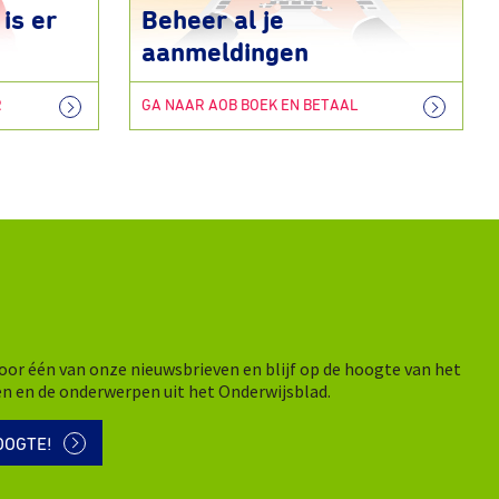
is er
Beheer al je
aanmeldingen
R
GA NAAR AOB BOEK EN BETAAL
n voor één van onze nieuwsbrieven en blijf op de hoogte van het
en en de onderwerpen uit het Onderwijsblad.
OOGTE!