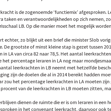
kracht is de zogenoemde ‘functiemix’ afgesproken. Le
tra taken en verantwoordelijkheden op zich nemen, 
risschaal LB. Op die manier moet het mogelijk worden
t echter, zo blijkt uit een brief die minister Slob vor
 De grootste of minst kleine stap is gezet tussen 20
 in LA van circa 82 naar 78,5. Het aantal leerkrachten
de het percentage leraren in LA nog maar mondjesmaa
 aantal leerkrachten in LB neemt met hetzelfde besch
jging zijn de doelen die al in 2014 bereikt hadden mo
aar zou het percentage leerkrachten in LA moeten zijn 
 procent van de leerkrachten in LB moeten zitten, maa
rblijven dienen de ruimte die er is om leraren in een 
proken in het convenant leerkracht, daarvoor ook te b