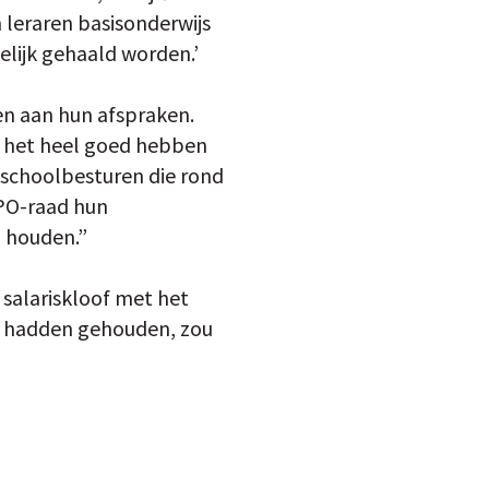
n leraren basisonderwijs
lijk gehaald worden.’
n aan hun afspraken.
e het heel goed hebben
 schoolbesturen die rond
e PO-raad hun
 houden.”
 salariskloof met het
ak hadden gehouden, zou