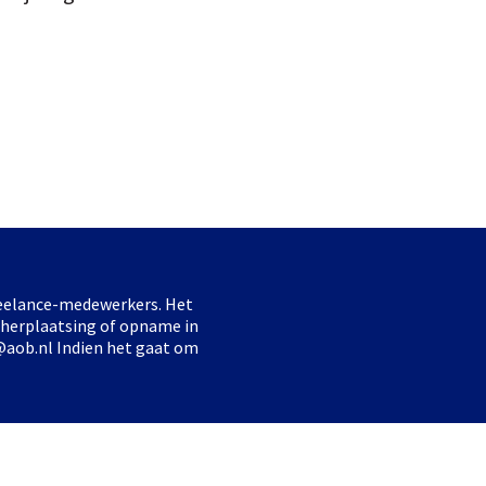
freelance-medewerkers. Het
 herplaatsing of opname in
@aob.nl Indien het gaat om