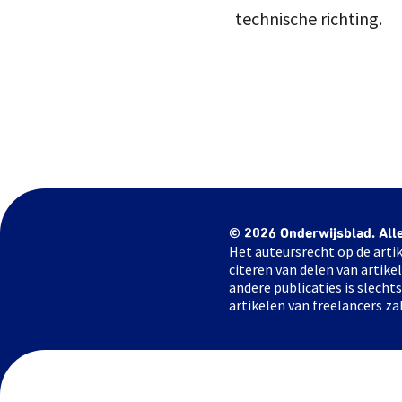
technische richting.
© 2026 Onderwijsblad. All
Het auteursrecht op de artik
citeren van delen van artik
andere publicaties is slech
artikelen van freelancers za