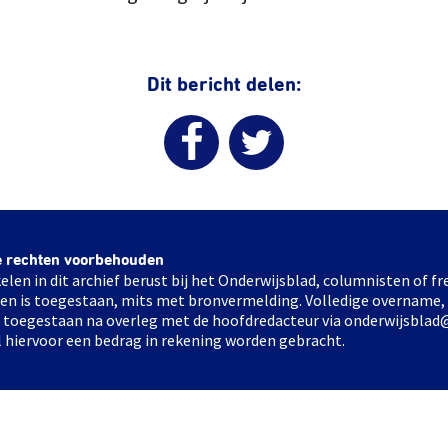
Dit bericht delen:
e rechten voorbehouden
elen in dit archief berust bij het Onderwijsblad, columnisten of 
elen is toegestaan, mits met bronvermelding. Volledige overname,
ts toegestaan na overleg met de hoofdredacteur via onderwijsblad
l hiervoor een bedrag in rekening worden gebracht.