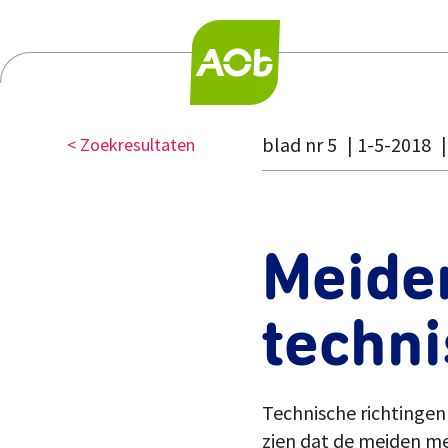
blad nr 5
1-5-2018
< Zoekresultaten
Meide
techn
Technische richtingen
zien dat de meiden met