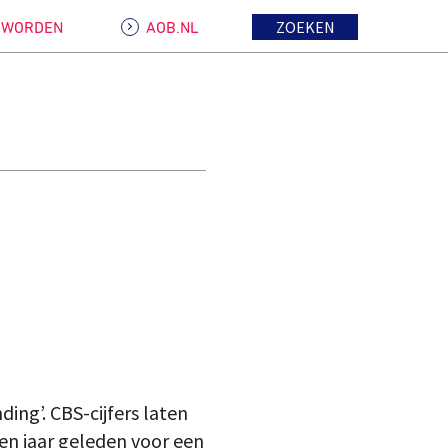
ZOEKEN
D WORDEN
AOB.NL
ng’. CBS-cijfers laten
ien jaar geleden voor een