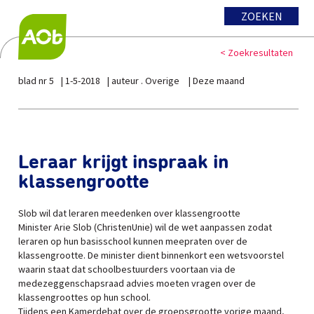
ZOEKEN
< Zoekresultaten
blad nr 5
1-5-2018
auteur . Overige
Deze maand
Leraar krijgt inspraak in
klassengrootte
Slob wil dat leraren meedenken over klassengrootte
Minister Arie Slob (ChristenUnie) wil de wet aanpassen zodat
leraren op hun basisschool kunnen meepraten over de
klassengrootte. De minister dient binnenkort een wetsvoorstel
waarin staat dat schoolbestuurders voortaan via de
medezeggenschapsraad advies moeten vragen over de
klassengroottes op hun school.
Tijdens een Kamerdebat over de groepsgrootte vorige maand,