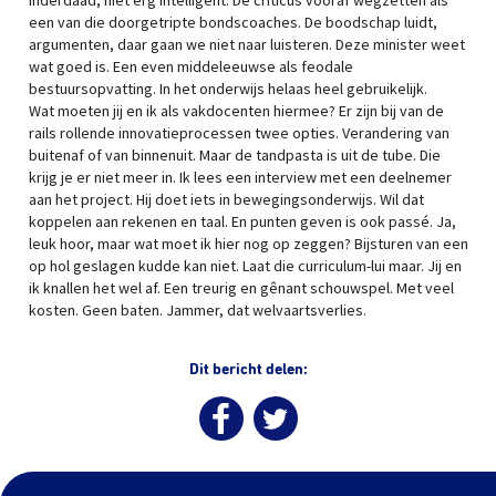
Inderdaad, niet erg intelligent. De criticus vooraf wegzetten als
een van die doorgetripte bondscoaches. De boodschap luidt,
argumenten, daar gaan we niet naar luisteren. Deze minister weet
wat goed is. Een even middeleeuwse als feodale
bestuursopvatting. In het onderwijs helaas heel gebruikelijk.
Wat moeten jij en ik als vakdocenten hiermee? Er zijn bij van de
rails rollende innovatieprocessen twee opties. Verandering van
buitenaf of van binnenuit. Maar de tandpasta is uit de tube. Die
krijg je er niet meer in. Ik lees een interview met een deelnemer
aan het project. Hij doet iets in bewegingsonderwijs. Wil dat
koppelen aan rekenen en taal. En punten geven is ook passé. Ja,
leuk hoor, maar wat moet ik hier nog op zeggen? Bijsturen van een
op hol geslagen kudde kan niet. Laat die curriculum-lui maar. Jij en
ik knallen het wel af. Een treurig en gênant schouwspel. Met veel
kosten. Geen baten. Jammer, dat welvaartsverlies.
Dit bericht delen: