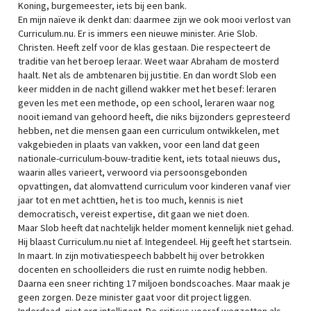
Koning, burgemeester, iets bij een bank.
En mijn naïeve ik denkt dan: daarmee zijn we ook mooi verlost van
Curriculum.nu. Er is immers een nieuwe minister. Arie Slob.
Christen. Heeft zelf voor de klas gestaan. Die respecteert de
traditie van het beroep leraar. Weet waar Abraham de mosterd
haalt. Net als de ambtenaren bij justitie. En dan wordt Slob een
keer midden in de nacht gillend wakker met het besef: leraren
geven les met een methode, op een school, leraren waar nog
nooit iemand van gehoord heeft, die niks bijzonders gepresteerd
hebben, net die mensen gaan een curriculum ontwikkelen, met
vakgebieden in plaats van vakken, voor een land dat geen
nationale-curriculum-bouw-traditie kent, iets totaal nieuws dus,
waarin alles varieert, verwoord via persoonsgebonden
opvattingen, dat alomvattend curriculum voor kinderen vanaf vier
jaar tot en met achttien, het is too much, kennis is niet
democratisch, vereist expertise, dit gaan we niet doen.
Maar Slob heeft dat nachtelijk helder moment kennelijk niet gehad.
Hij blaast Curriculum.nu niet af. Integendeel. Hij geeft het startsein.
In maart. In zijn motivatiespeech babbelt hij over betrokken
docenten en schoolleiders die rust en ruimte nodig hebben.
Daarna een sneer richting 17 miljoen bondscoaches. Maar maak je
geen zorgen. Deze minister gaat voor dit project liggen.