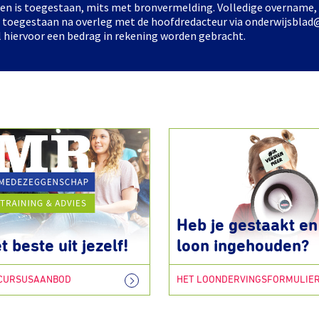
elen is toegestaan, mits met bronvermelding. Volledige overname,
ts toegestaan na overleg met de hoofdredacteur via onderwijsblad
l hiervoor een bedrag in rekening worden gebracht.
Heb je gestaakt en 
t beste uit jezelf!
loon ingehouden?
 CURSUSAANBOD
HET LOONDERVINGSFORMULIE