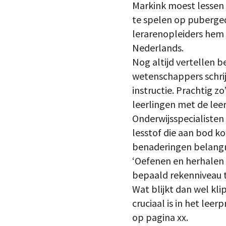
Markink moest lessen i
te spelen op puberge
lerarenopleiders hem d
Nederlands.
Nog altijd vertellen 
wetenschappers schrij
instructie. Prachtig z
leerlingen met de leer
Onderwijsspecialisten
lesstof die aan bod ko
benaderingen belangri
‘Oefenen en herhalen i
bepaald rekenniveau t
Wat blijkt dan wel kli
cruciaal is in het lee
op pagina xx.