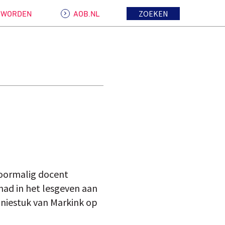
ZOEKEN
D WORDEN
AOB.NL
 voormalig docent
had in het lesgeven aan
iniestuk van Markink op