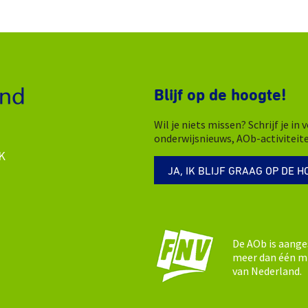
Blijf op de hoogte!
Wil je niets missen? Schrijf je i
onderwijsnieuws, AOb-activiteit
K
JA, IK BLIJF GRAAG OP DE H
De AOb is aange
meer dan één mi
van Nederland.