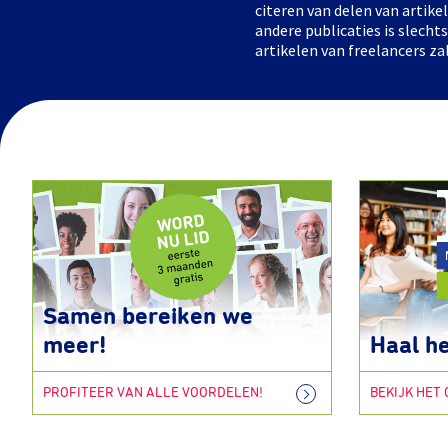
citeren van delen van artik
andere publicaties is slech
artikelen van freelancers za
Samen bereiken we
meer!
Haal he
PROFITEER VAN ALLE VOORDELEN!
BEKIJK HET