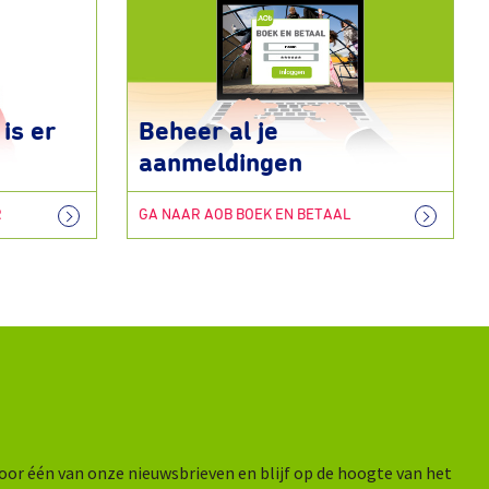
is er
Beheer al je
aanmeldingen
R
GA NAAR AOB BOEK EN BETAAL
n voor één van onze nieuwsbrieven en blijf op de hoogte van het