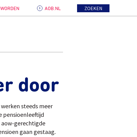
ZOEKEN
D WORDEN
AOB.NL
er door
ok werken steeds meer
 pensioenleeftijd
de aow-gerechtigde
pensioen gaan gestaag.