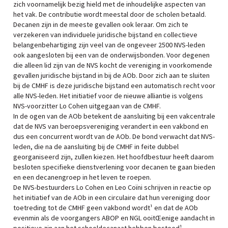
zich voornamelijk bezig hield met de inhoudelijke aspecten van
het vak. De contributie wordt meestal door de scholen betaald.
Decanen zijn in de meeste gevallen ook leraar. Om zich te
verzekeren van individuele juridische bijstand en collectieve
belangenbehartiging zijn veel van de ongeveer 2500 NVS-leden
ook aangesloten bij een van de onderwijsbonden. Voor degenen
die alleen lid zijn van de NVS kocht de vereniging in voorkomende
gevallen juridische bijstand in bij de AOb. Door zich aan te sluiten
bij de CMHF is deze juridische bijstand een automatisch recht voor
alle NVS-leden. Het initiatief voor de nieuwe alliantie is volgens
NVS-voorzitter Lo Cohen uitgegaan van de CMHF.
In de ogen van de AOb betekent de aansluiting bij een vakcentrale
dat de NVS van beroepsvereniging verandert in een vakbond en
dus een concurrent wordt van de AOb. De bond verwacht dat NVS-
leden, die na de aansluiting bij de CMHF in feite dubbel
georganiseerd zijn, zullen kiezen. Het hoofdbestuur heeft daarom
besloten specifieke dienstverlening voor decanen te gaan bieden
en een decanengroep in het leven te roepen.
De NVS-bestuurders Lo Cohen en Leo Coïni schrijven in reactie op
het initiatief van de AOb in een circulaire dat hun vereniging door
toetreding tot de CMHF geen vakbond wordt¹ en dat de AOb
evenmin als de voorgangers ABOP en NGL ooitŒenige aandacht in