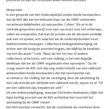
positieve zin aan het schooldecanaat hebben besteed¹.
Meepraten
In een gesprek van Het Onderwijsblad zeiden beide bestuurders
dat de NVS alle aan het lidmaatschap van de CMHF verbonden
verantwoordelijkheden zal aanvaarden. Cohen: ³Als er in de
centrale gesproken wordt over een cao-inzet voor het onderwijs,
zullen we meepraten. Dan kan de positie van de decanen eindelijk
ook een rol spelen, iets waartoe we de onderwijsbonden nooit
hebben kunnen bewegen. Collectieve belangenbehartiging zal
echter niet de hoogste prioriteit krijgen, die blijft bij de kwaliteit
van het decanaat.² Coïni: ³Maar als het tot een of andere
collectieve actie komt, ook een staking, is het wel degelijk
denkbaar dat we als CMHF-organisatie mee-oproepen.² Op de
vraag waarin de NVS zich dan nog onderscheidt van een vakbond
antwoordden beide bestuurders dat dat een kwestie van
accenten is. De stelling dat de vereniging door de aansluiting bij
een vakcentrale per definitie een vakbond wordt, wijzen ze af. ³Of
we een vakbond zijn, bepalen we zelf.²
Uit een ledenraadpleging, waaraan 516 leden deelnamen, blijkt dat
bijna tachtig procent van de NVS-achterban het voorstel tot
aansluiting bij de CMHF steunt.
Het NVS-bestuur verwacht, dat de contributie als voorheen door