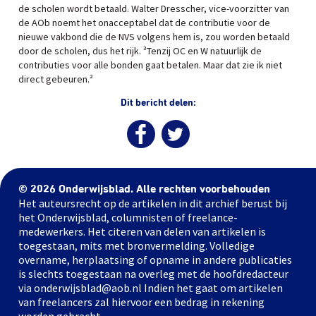
de scholen wordt betaald. Walter Dresscher, vice-voorzitter van
de AOb noemt het onacceptabel dat de contributie voor de
nieuwe vakbond die de NVS volgens hem is, zou worden betaald
door de scholen, dus het rijk. ³Tenzij OC en W natuurlijk de
contributies voor alle bonden gaat betalen. Maar dat zie ik niet
direct gebeuren.²
Dit bericht delen:
© 2026 Onderwijsblad. Alle rechten voorbehouden
Het auteursrecht op de artikelen in dit archief berust bij
het Onderwijsblad, columnisten of freelance-
medewerkers. Het citeren van delen van artikelen is
toegestaan, mits met bronvermelding. Volledige
overname, herplaatsing of opname in andere publicaties
is slechts toegestaan na overleg met de hoofdredacteur
via onderwijsblad@aob.nl Indien het gaat om artikelen
van freelancers zal hiervoor een bedrag in rekening