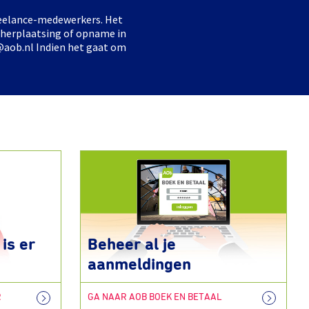
freelance-medewerkers. Het
 herplaatsing of opname in
@aob.nl Indien het gaat om
is er
Beheer al je
aanmeldingen
R
GA NAAR AOB BOEK EN BETAAL