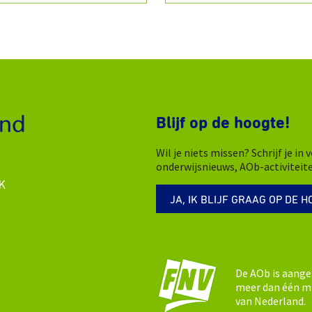
Blijf op de hoogte!
Wil je niets missen? Schrijf je i
onderwijsnieuws, AOb-activiteit
K
JA, IK BLIJF GRAAG OP DE H
De AOb is aange
meer dan één mi
van Nederland.