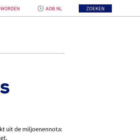
ZOEKEN
D WORDEN
AOB.NL
js
t uit de miljoenennota:
et.