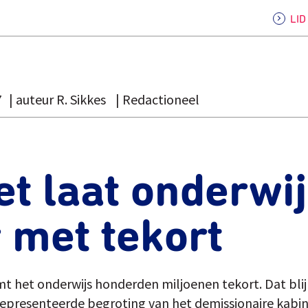
LI
7
auteur R. Sikkes
Redactioneel
t laat onderwi
 met tekort
 het onderwijs honderden miljoenen tekort. Dat blijk
epresenteerde begroting van het demissionaire kabin