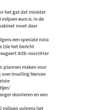
or het gat dat minister
miljoen euro is. In de
 kabinet moet daar
olgens een speciale nota
s (zie het bericht
 reageert AOb-voorzitter
mee: plannen maken voor
 over invulling hiervan
atste
ijen.’
langer doorleren en een
0 miljoen volgens het