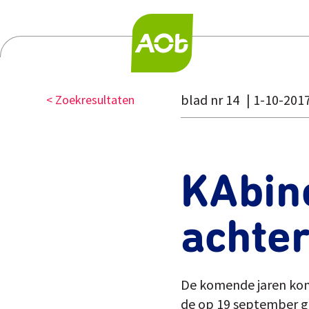
blad nr 14
1-10-201
< Zoekresultaten
KAbine
achter
De komende jaren komt
de op 19 september g