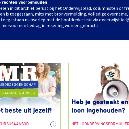
e rechten voorbehouden
elen in dit archief berust bij het Onderwijsblad, columnisten of 
elen is toegestaan, mits met bronvermelding. Volledige overname,
ts toegestaan na overleg met de hoofdredacteur via onderwijsblad
l hiervoor een bedrag in rekening worden gebracht.
Heb je gestaakt en 
t beste uit jezelf!
loon ingehouden?
 CURSUSAANBOD
HET LOONDERVINGSFORMULIE