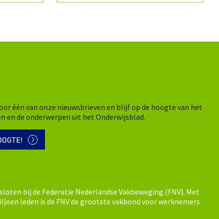
n voor één van onze nieuwsbrieven en blijf op de hoogte van het
en en de onderwerpen uit het Onderwijsblad.
OOGTE!
sloten bij de Federatie Nederlandse Vakbeweging (FNV). Met
ljoen leden is de FNV de grootste vakbond voor werknemers