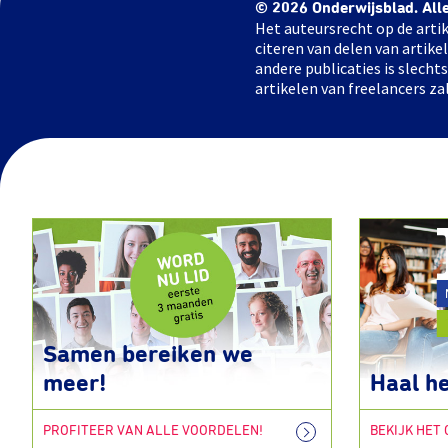
© 2026 Onderwijsblad. All
Het auteursrecht op de artik
citeren van delen van artik
andere publicaties is slech
artikelen van freelancers za
Samen bereiken we
meer!
Haal he
PROFITEER VAN ALLE VOORDELEN!
BEKIJK HET