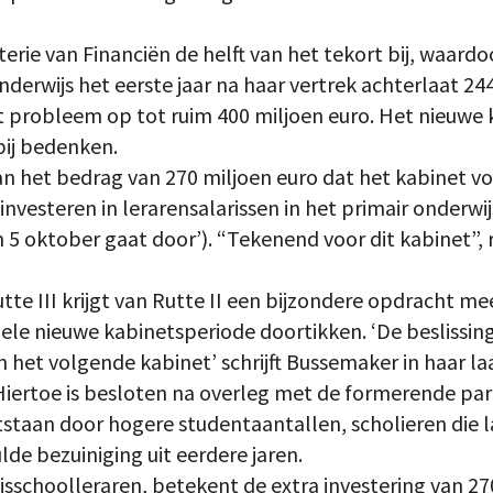
terie van Financiën de helft van het tekort bij, waardo
erwijs het eerste jaar na haar vertrek achterlaat 244 
t probleem op tot ruim 400 miljoen euro. Het nieuwe
bij bedenken.
dan het bedrag van 270 miljoen euro dat het kabinet v
 investeren in lerarensalarissen in het primair onderwij
n 5 oktober gaat door’). “Tekenend voor dit kabinet”,
tte III krijgt van Rutte II een bijzondere opdracht 
ele nieuwe kabinetsperiode doortikken. ‘De beslissing
 het volgende kabinet’ schrijft Bussemaker in haar la
Hiertoe is besloten na overleg met de formerende part
staan door hogere studentaantallen, scholieren die 
lde bezuiniging uit eerdere jaren.
isschoolleraren, betekent de extra investering van 27