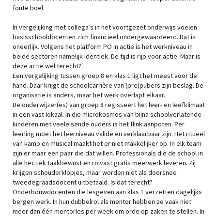
foute boel.
In vergelijking met collega’s in het voortgezet onderwijs voelen
basisschooldocenten zich financieel ondergewaardeerd. Dat is
oneerlijk. Volgens het platform PO in actie is het werkniveau in
beide sectoren namelijk identiek. De tijd is rijp voor actie. Maar is
deze actie wel terecht?
Een vergelijking tussen groep 8 en klas 1 ligt het meest voor de
hand. Daar krijgt de schoolcarrière van (pre)pubers zijn beslag. De
organisatie is anders, maar het werk overlapt elkaar.
De onderwijzer(es) van groep 8 regisseert het leer- en leefklimaat
in een vast lokaal. In die microkosmos van bijna schoolverlatende
kinderen met veeleisende ouders is het flink aanpoten. Per
leerling moet het leerniveau valide en verklaarbaar zijn. Het ritueel
van kamp en musical maakt het er niet makkelijker op. In elk team
zijn er maar een paar die dat willen. Professionals die de school in
alle hectiek taakbewust en rolvast gratis meerwerk leveren. Zij
krijgen schouderklopjes, maar worden niet als doorsnee
tweedegraadsdocent uitbetaald. Is dat terecht?
Onderbouwdocenten die lesgeven aan klas 1 verzetten dagelijks
bergen werk. In hun dubbelrol als mentor hebben ze vaak niet
meer dan één mentorles per week om orde op zaken te stellen. In