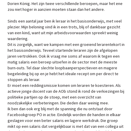
Dorien König. Het zijn twee verschillende beroepen, maar het ene
zou niet hoger in aanzien moeten staan dan het andere.
Sinds een aantal jaar ben ik leraar in het basisonderwijs, met veel
plezier. Mijn beloning vind ik in een trots, blij of dankbaar gezicht
van een kind, want uit mijn arbeidsvoorwaarden spreekt weinig
waardering.
Dit is zorgelijk, want we kampen met een groeiend lerarentekort in
het basisonderwijs. Teveel startende leraren zijn de afgelopen
jaren vertrokken. Ook ik vraag me soms af waarom ik tegen een
matig salaris een beroep uitoefen in de sector met de meeste
burn-outs. Tel daar slechte loopbaanperspectieven en magere
begeleiding bij op en je hebt het ideale recept om per direct te
stoppen als leraar.
Er moet een reddingsmissie komen om leraren te koesteren. Als
actieve jonge docent van de AOb stond ik rond de verkiezingen bij
politieke partijen op de stoep, met een overzicht van
noodzakelijke verbeteringen. Die deden daar weinig mee.
Ik ben dan ook erg blij met de spanning die nu ontstaat door
Facebookgroep PO in actie. Eindelijk worden de handen in elkaar
geslagen voor een beter salaris en lagere werkdruk. Die groep
mikt op een salaris dat vergelijkbaar is met dat van een collega uit