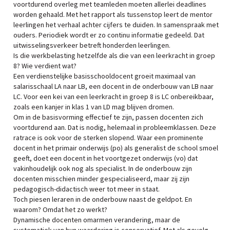
voortdurend overleg met teamleden moeten allerlei deadlines
worden gehaald. Met het rapport als tussenstop leert de mentor
leerlingen het verhaal achter cijfers te duiden. In samenspraak met
ouders. Periodiek wordt er zo continu informatie gedeeld. Dat
uitwisselingsverkeer betreft honderden leerlingen.
Is die werkbelasting hetzelfde als die van een leerkracht in groep
8? Wie verdient wat?
Een verdienstelijke basisschooldocent groeit maximaal van
salarisschaal LA naar LB, een docent in de onderbouw van LB naar
LC. Voor een kei van een leerkracht in groep 8 is LC onbereikbaar,
zoals een kanjer in klas 1 van LD mag blijven dromen.
Om in de basisvorming effectief te zijn, passen docenten zich
voortdurend aan. Dat is nodig, helemaal in probleemklassen. Deze
ratrace is ook voor de sterken slopend. Waar een prominente
docent in het primair onderwijs (po) als generalist de school smoel
geeft, doet een docent in het voortgezet onderwijs (vo) dat
vakinhoudelijk ook nog als specialist. In de onderbouw zijn
docenten misschien minder gespecialiseerd, maar zij zijn
pedagogisch-didactisch weer tot meer in staat.
Toch piesen leraren in de onderbouw naast de geldpot. En
waarom? Omdat het zo werkt?
Dynamische docenten omarmen verandering, maar de