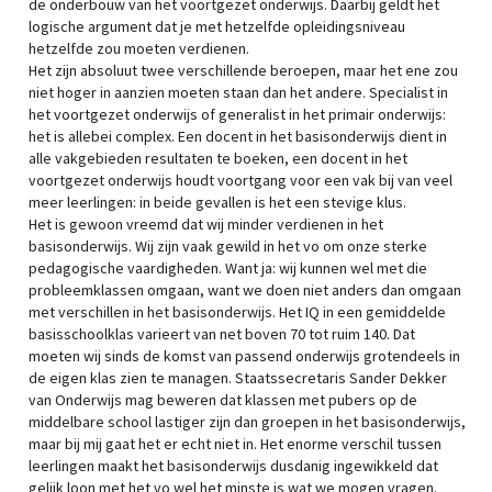
de onderbouw van het voortgezet onderwijs. Daarbij geldt het
logische argument dat je met hetzelfde opleidingsniveau
hetzelfde zou moeten verdienen.
Het zijn absoluut twee verschillende beroepen, maar het ene zou
niet hoger in aanzien moeten staan dan het andere. Specialist in
het voortgezet onderwijs of generalist in het primair onderwijs:
het is allebei complex. Een docent in het basisonderwijs dient in
alle vakgebieden resultaten te boeken, een docent in het
voortgezet onderwijs houdt voortgang voor een vak bij van veel
meer leerlingen: in beide gevallen is het een stevige klus.
Het is gewoon vreemd dat wij minder verdienen in het
basisonderwijs. Wij zijn vaak gewild in het vo om onze sterke
pedagogische vaardigheden. Want ja: wij kunnen wel met die
probleemklassen omgaan, want we doen niet anders dan omgaan
met verschillen in het basisonderwijs. Het IQ in een gemiddelde
basisschoolklas varieert van net boven 70 tot ruim 140. Dat
moeten wij sinds de komst van passend onderwijs grotendeels in
de eigen klas zien te managen. Staatssecretaris Sander Dekker
van Onderwijs mag beweren dat klassen met pubers op de
middelbare school lastiger zijn dan groepen in het basisonderwijs,
maar bij mij gaat het er echt niet in. Het enorme verschil tussen
leerlingen maakt het basisonderwijs dusdanig ingewikkeld dat
gelijk loon met het vo wel het minste is wat we mogen vragen.