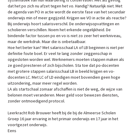
systematiek van hun waardering is conservatief. Met als gevolg
dat het po zich nu afzet tegen het vo. Handig? Natuurlijk niet. Met
de agenda van PO in actie wordt de eerste fase van het secundair
onderwijs min of meer gegijzeld. Krijgen we VO in actie als reactie?
Bij onderwijs hoort salarisverschil. De onderwijsopvattingen en
scholieren verschillen. Noem het erkende ongelijkheid. De
bindende factor tussen po en vo is niet zo zeer het werkniveau,
maar de werkdruk. Maar die is onbetaalbaar.
Hoe het beter kan? Met salarisschaal LA of LB beginnen is niet per
definitie foute boel. Er veel te lang zonder zeggenschap in
opgesloten worden wel. Werknemers moeten stappen maken als
ze goed presteren of zich bijscholen. Sta toe dat po-docenten
met grotere stappen salarisschaal LB in beeld krijgen en vo-
docenten LC. Met LC of LD eindigen moet bovendien geen hoge
uitzondering, maar meer regel worden.
LA als startschaal zomaar afschaffen is niet de weg, de wijze van
belonen moet veranderen. Meer geld voor bewezen diensten,
zonder ontmoedigend protocol.
Leerkracht Rob Brouwer heeft bij de bij de Almeerse Scholen
Groep 16 jaar ervaring in het primair onderwijs en 17 jaar in het
voortgezet onderwijs.
Eens