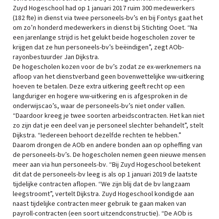
Zuyd Hogeschool had op 1 januari 2017 ruim 300 medewerkers
(182 fte) in dienst via twee personeels-bv’s en bij Fontys gaat het
om zo’n honderd medewerkers in dienst bij Stichting Ooet. “Na
een jarenlange strijd is het gelukt beide hogescholen zover te
krijgen dat ze hun personeels-bv’s beëindigen”, zegt AOb-
rayonbestuurder Jan Dijkstra.
De hogescholen kozen voor de bv’s zodat ze ex-werknemers na
afloop van het dienstverband geen bovenwettelijke ww-uitkering
hoeven te betalen. Deze extra uitkering geeft recht op een
langduriger en hogere ww-uitkering en is afgesproken in de
onderwijscao’s, waar de personeels-bv’s niet onder vallen.
“Daardoor kreeg je twee soorten arbeidscontracten. Het kan niet
zo zijn dat je een deel van je personeel slechter behandelt”, stelt
Dijkstra. “Iedereen behoort dezelfde rechten te hebben.”
Daarom drongen de AOb en andere bonden aan op opheffing van
de personeels-bv’s. De hogescholen nemen geen nieuwe mensen
meer aan via hun personeels-bv. “Bij Zuyd Hogeschool betekent
dit dat de personeels-bv leeg is als op 1 januari 2019 de laatste
tijdelijke contracten aflopen. “We zijn blij dat de bv langzaam
leegstroomt”, vertelt Dijkstra. Zuyd Hogeschool kondigde aan
naast tijdelijke contracten meer gebruik te gaan maken van
payroll-contracten (een soort uitzendconstructie). “De AOb is