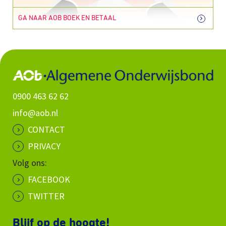
GA NAAR AOB BOEK EN BETAAL
0900 463 62 62
info@aob.nl
CONTACT
PRIVACY
Volg ons:
FACEBOOK
TWITTER
Blijf op de hoogte!