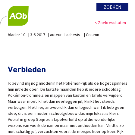
ZOEKEN
< Zoekresultaten
blad nr 10
3-6-2017
auteur . Lachesis
Column
Verbieden
Ik bevind mij nog middenin het Pokémon-rijk als de fidget spinners
hun intrede doen. De laatste maanden heb ik iedere schooldag
Pokémon-trommels en mappen van kasten en tafels verwijderd.
Maar waar moet ik het dan neerleggen juf, klinkt het steeds
verbolgen. Niet hier, antwoord ik dan onlogisch want ik heb geen
idee, dit is een modern schoolgebouw dus mijn lokaal is klein.
Vooral in groep 5 zijn ze stapelverliefd op al die wonderlijke
wezens van wie ik de namen maar niet onthouden kan. Vindt u ze
niet schattig juf, verzuchten vooral de meisjes keer op keer. Kijk