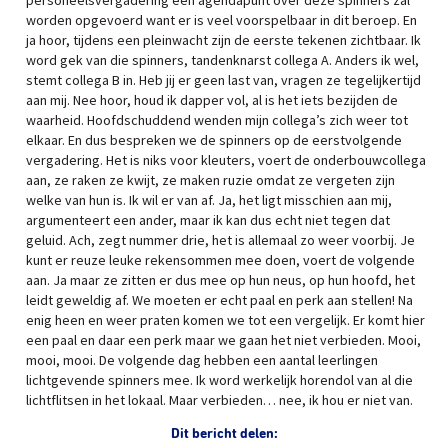
personeelsvergadering een agendapunt over deze spinners zal
worden opgevoerd want er is veel voorspelbaar in dit beroep. En
ja hoor, tijdens een pleinwacht zijn de eerste tekenen zichtbaar. Ik
word gek van die spinners, tandenknarst collega A. Anders ik wel,
stemt collega B in. Heb jij er geen last van, vragen ze tegelijkertijd
aan mij. Nee hoor, houd ik dapper vol, al is het iets bezijden de
waarheid. Hoofdschuddend wenden mijn collega’s zich weer tot
elkaar. En dus bespreken we de spinners op de eerstvolgende
vergadering. Het is niks voor kleuters, voert de onderbouwcollega
aan, ze raken ze kwijt, ze maken ruzie omdat ze vergeten zijn
welke van hun is. Ik wil er van af. Ja, het ligt misschien aan mij,
argumenteert een ander, maar ik kan dus echt niet tegen dat
geluid. Ach, zegt nummer drie, het is allemaal zo weer voorbij. Je
kunt er reuze leuke rekensommen mee doen, voert de volgende
aan. Ja maar ze zitten er dus mee op hun neus, op hun hoofd, het
leidt geweldig af. We moeten er echt paal en perk aan stellen! Na
enig heen en weer praten komen we tot een vergelijk. Er komt hier
een paal en daar een perk maar we gaan het niet verbieden. Mooi,
mooi, mooi. De volgende dag hebben een aantal leerlingen
lichtgevende spinners mee. Ik word werkelijk horendol van al die
lichtflitsen in het lokaal. Maar verbieden… nee, ik hou er niet van.
Dit bericht delen: