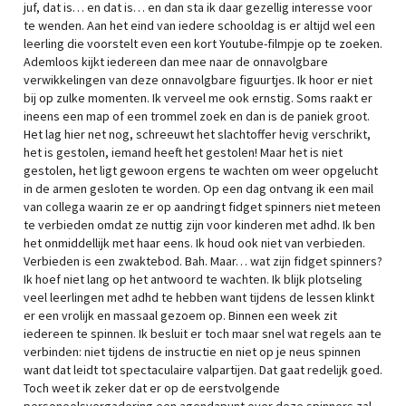
juf, dat is… en dat is… en dan sta ik daar gezellig interesse voor
te wenden. Aan het eind van iedere schooldag is er altijd wel een
leerling die voorstelt even een kort Youtube-filmpje op te zoeken.
Ademloos kijkt iedereen dan mee naar de onnavolgbare
verwikkelingen van deze onnavolgbare figuurtjes. Ik hoor er niet
bij op zulke momenten. Ik verveel me ook ernstig. Soms raakt er
ineens een map of een trommel zoek en dan is de paniek groot.
Het lag hier net nog, schreeuwt het slachtoffer hevig verschrikt,
het is gestolen, iemand heeft het gestolen! Maar het is niet
gestolen, het ligt gewoon ergens te wachten om weer opgelucht
in de armen gesloten te worden. Op een dag ontvang ik een mail
van collega waarin ze er op aandringt fidget spinners niet meteen
te verbieden omdat ze nuttig zijn voor kinderen met adhd. Ik ben
het onmiddellijk met haar eens. Ik houd ook niet van verbieden.
Verbieden is een zwaktebod. Bah. Maar… wat zijn fidget spinners?
Ik hoef niet lang op het antwoord te wachten. Ik blijk plotseling
veel leerlingen met adhd te hebben want tijdens de lessen klinkt
er een vrolijk en massaal gezoem op. Binnen een week zit
iedereen te spinnen. Ik besluit er toch maar snel wat regels aan te
verbinden: niet tijdens de instructie en niet op je neus spinnen
want dat leidt tot spectaculaire valpartijen. Dat gaat redelijk goed.
Toch weet ik zeker dat er op de eerstvolgende