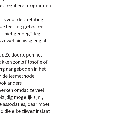
“Het reguliere programma
l is voor de toelating
de leerling getest en
is niet genoeg”, legt
 zowel nieuwsgierig als
aar. Ze doorlopen het
kken zoals filosofie of
ang aangeboden in het
en de lesmethode
ook anders.
 werken omdat ze veel
zijdig mogelijk zijn”,
 associaties, daar moet
d die elke zijweg inslaat