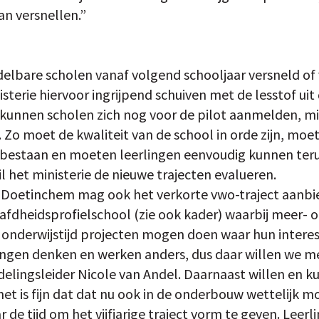
kan versnellen.”
delbare scholen vanaf volgend schooljaar versneld of 
sterie hiervoor ingrijpend schuiven met de lesstof uit
unnen scholen zich nog voor de pilot aanmelden, mit
Zo moet de kwaliteit van de school in orde zijn, moet
bestaan en moeten leerlingen eenvoudig kunnen teru
il het ministerie de nieuwe trajecten evalueren.
 Doetinchem mag ook het verkorte vwo-traject aanbied
afdheidsprofielschool (zie ook kader) waarbij meer-
e onderwijstijd projecten mogen doen waar hun interes
ngen denken en werken anders, dus daar willen we me
afdelingsleider Nicole van Andel. Daarnaast willen en
het is fijn dat dat nu ook in de onderbouw wettelijk mog
 de tijd om het vijfjarige traject vorm te geven. Leer