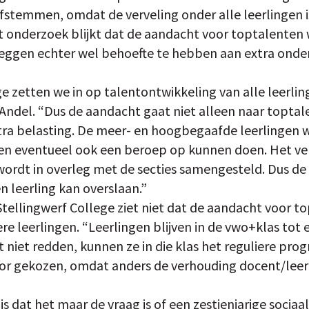
stemmen, omdat de verveling onder alle leerlingen i
it onderzoek blijkt dat de aandacht voor toptalente
zeggen echter wel behoefte te hebben aan extra onder
e zetten we in op talentontwikkeling van alle leerli
 Andel. “Dus de aandacht gaat niet alleen naar toptal
tra belasting. De meer- en hoogbegaafde leerlingen 
n eventueel ook een beroep op kunnen doen. Het ver
wordt in overleg met de secties samengesteld. Dus de 
n leerling kan overslaan.”
tellingwerf College ziet niet dat de aandacht voor t
re leerlingen. “Leerlingen blijven in de vwo+klas tot e
et niet redden, kunnen ze in die klas het reguliere p
r gekozen, omdat anders de verhouding docent/leerl
is dat het maar de vraag is of een zestienjarige socia