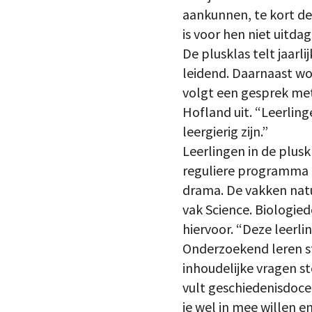
aankunnen, te kort de
is voor hen niet uitd
De plusklas telt jaarli
leidend. Daarnaast wor
volgt een gesprek met 
Hofland uit. “Leerlin
leergierig zijn.”
Leerlingen in de plusk
reguliere programma i
drama. De vakken nat
vak Science. Biologie
hiervoor. “Deze leerli
Onderzoekend leren st
inhoudelijke vragen ste
vult geschiedenisdoce
je wel in mee willen e