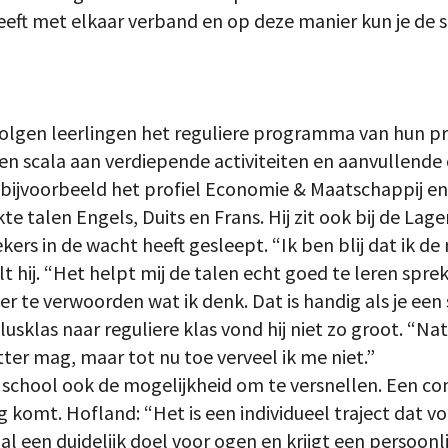
 heeft met elkaar verband en op deze manier kun je de 
 volgen leerlingen het reguliere programma van hun p
en scala aan verdiepende activiteiten en aanvullende 
t bijvoorbeeld het profiel Economie & Maatschappij en
kte talen Engels, Duits en Frans. Hij zit ook bij de Lag
kers in de wacht heeft gesleept. “Ik ben blij dat ik de
lt hij. “Het helpt mij de talen echt goed te leren spre
er te verwoorden wat ik denk. Dat is handig als je een
lusklas naar reguliere klas vond hij niet zo groot. “Nat
tter mag, maar tot nu toe verveel ik me niet.”
de school ook de mogelijkheid om te versnellen. Een c
 komt. Hofland: “Het is een individueel traject dat v
al een duidelijk doel voor ogen en krijgt een persoonl