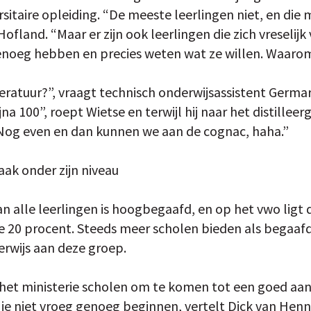
ersitaire opleiding. “De meeste leerlingen niet, en di
ofland. “Maar er zijn ook leerlingen die zich vreselij
noeg hebben en precies weten wat ze willen. Waarom
ratuur?”, vraagt technisch onderwijsassistent Germar
a 100”, roept Wietse en terwijl hij naar het distilleerg
 Nog even en dan kunnen we aan de cognac, haha.”
aak onder zijn niveau
n alle leerlingen is hoogbegaafd, en op het vwo ligt
de 20 procent. Steeds meer scholen bieden als begaaf
erwijs aan deze groep.
t het ministerie scholen om te komen tot een goed 
 je niet vroeg genoeg beginnen, vertelt Dick van Henni