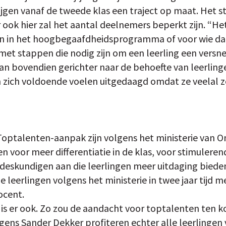
ijgen vanaf de tweede klas een traject op maat. Het s
 ook hier zal het aantal deelnemers beperkt zijn. “He
ijn in het hoogbegaafdheidsprogramma of voor wie dat
 met stappen die nodig zijn om een leerling een vers
n bovendien gerichter naar de behoefte van leerling
en zich voldoende voelen uitgedaagd omdat ze veelal
Toptalenten-aanpak zijn volgens het ministerie van On
en voor meer differentiatie in de klas, voor stimuler
 deskundigen aan die leerlingen meer uitdaging biede
 leerlingen volgens het ministerie in twee jaar tijd 
ocent.
d is er ook. Zo zou de aandacht voor toptalenten ten k
lgens Sander Dekker profiteren echter alle leerlinge