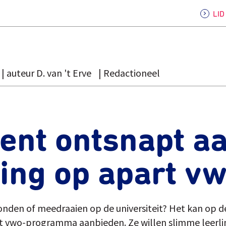
LI
auteur D. van 't Erve
Redactioneel
ent ontsnapt a
ing op apart v
fronden of meedraaien op de universiteit? Het kan op d
jkt vwo-programma aanbieden. Ze willen slimme leerl