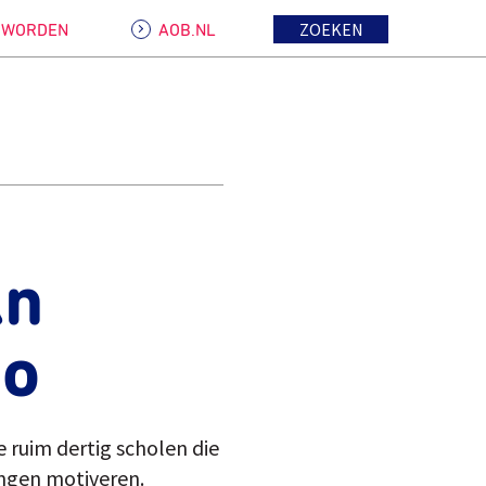
ZOEKEN
D WORDEN
AOB.NL
an
wo
e ruim dertig scholen die
ingen motiveren.