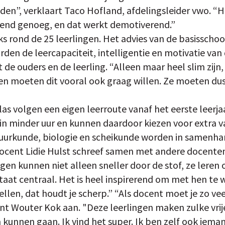
den”, verklaart Taco Hofland, afdelingsleider vwo. 
agend genoeg, en dat werkt demotiverend.”
jks rond de 25 leerlingen. Het advies van de basisschoo
den de leercapaciteit, intelligentie en motivatie van 
de ouders en de leerling. “Alleen maar heel slim zijn, 
gen moeten dit vooral ook graag willen. Ze moeten dus
las volgen een eigen leerroute vanaf het eerste leerj
n minder uur en kunnen daardoor kiezen voor extra va
uurkunde, biologie en scheikunde worden in samenh
docent Lidie Hulst schreef samen met andere docent
ngen kunnen niet alleen sneller door de stof, ze leren 
aat centraal. Het is heel inspirerend om met hen te
llen, dat houdt je scherp.” “Als docent moet je zo veel
nt Wouter Kok aan. "Deze leerlingen maken zulke vrije
n kunnen gaan. Ik vind het super. Ik ben zelf ook ieman