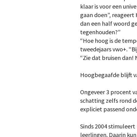
klaar is voor een univ
gaan doen”, reageert H
dan een half woord ge
tegenhouden?”
“Hoe hoog is de tempe
tweedejaars vwo+. “Bijn
“Zie dat bruisen dan!
Hoogbegaafde blijft v
Ongeveer 3 procent va
schatting zelfs rond 
expliciet passend ond
Sinds 2004 stimuleer
leerlingen. Daarin kun