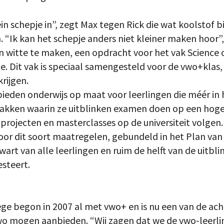
in schepje in”, zegt Max tegen Rick die wat koolstof bij
. “Ik kan het schepje anders niet kleiner maken hoor”, 
n witte te maken, een opdracht voor het vak Science 
e. Dit vak is speciaal samengesteld voor de vwo+klas,
rijgen.
ieden onderwijs op maat voor leerlingen die méér in
vakken waarin ze uitblinken examen doen op een hoger 
 projecten en masterclasses op de universiteit volgen
oor dit soort maatregelen, gebundeld in het Plan va
art van alle leerlingen en ruim de helft van de uitbli
steert.
ege begon in 2007 al met vwo+ en is nu een van de ach
 vwo mogen aanbieden. “Wij zagen dat we de vwo-leerl