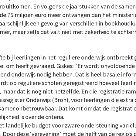
euro uitkomen. En volgens de jaarstukken van de sam
ode 75 miljoen euro meer ontvangen dan het ministeri
arschijnlijk een gevolg van verschillen in boekhoudk
r, maar zelfs dat valt niet met zekerheid te achter
 bij leerlingen in het reguliere onderwijs ontbreekt g
 om heeft gevraagd. Giskes: “Er wordt onvoldoende 
end onderwijs nodig hebben. Dat is heel basale infor
rdt op reguliere scholen geregistreerd hoeveel leerli
 maar dat is nog niet hetzelfde. En die registratie ra
asisregister Onderwijs (Bron), voor leerlingen die extra
kamer onbetrouwbaar. Dat komt omdat de registratie e
jkheid is over de criteria.
et landelijke budget voor zware ondersteuning van clu
. Door deze ‘verevening’ moet de helft van de regio’s