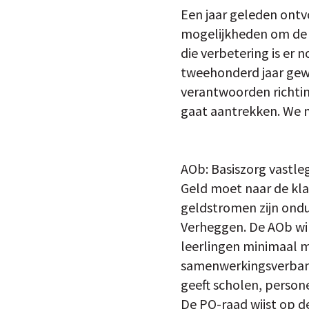
Een jaar geleden ontv
mogelijkheden om de r
die verbetering is er
tweehonderd jaar gewo
verantwoorden richtin
gaat aantrekken. We m
AOb: Basiszorg vastl
Geld moet naar de kl
geldstromen zijn ondui
Verheggen. De AOb wil
leerlingen minimaal m
samenwerkingsverbande
geeft scholen, persone
De PO-raad wijst op d