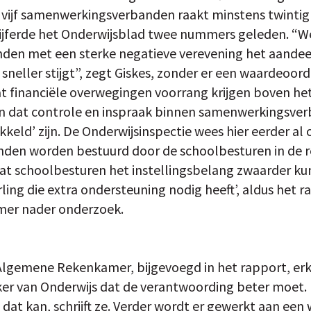
 vijf samenwerkingsverbanden raakt minstens twintig
cijferde het Onderwijsblad twee nummers geleden. “We 
en met een sterke negatieve verevening het aandeel 
 sneller stijgt”, zegt Giskes, zonder er een waardeoor
t financiële overwegingen voorrang krijgen boven het
n dat controle en inspraak binnen samenwerkingsver
keld’ zijn. De Onderwijsinspectie wees hier eerder al 
en worden bestuurd door de schoolbesturen in de r
dat schoolbesturen het instellingsbelang zwaarder k
ling die extra ondersteuning nodig heeft’, aldus het 
mer nader onderzoek.
 Algemene Rekenkamer, bijgevoegd in het rapport, er
ker van Onderwijs dat de verantwoording beter moet.
 dat kan, schrijft ze. Verder wordt er gewerkt aan een 