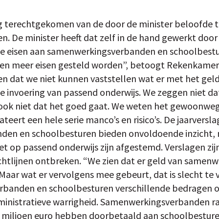
ig terechtgekomen van de door de minister beloofde 
n. De minister heeft dat zelf in de hand gewerkt door 
e eisen aan samenwerkingsverbanden en schoolbestur
n meer eisen gesteld worden”, betoogt Rekenkamer-
n dat we niet kunnen vaststellen wat er met het geld
de invoering van passend onderwijs. We zeggen niet da
ook niet dat het goed gaat. We weten het gewoonweg 
eert een hele serie manco’s en risico’s. De jaarversl
en en schoolbesturen bieden onvoldoende inzicht, 
et op passend onderwijs zijn afgestemd. Verslagen zij
chtlijnen ontbreken. “We zien dat er geld van samen
aar wat er vervolgens mee gebeurt, dat is slecht te v
banden en schoolbesturen verschillende bedragen op
administratieve warrigheid. Samenwerkingsverbanden r
 miljoen euro hebben doorbetaald aan schoolbesturen