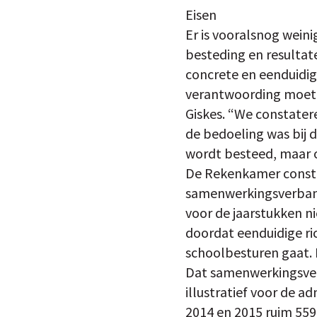
Eisen
Er is vooralsnog wein
besteding en resultate
concrete en eenduidig
verantwoording moete
Giskes. “We constatere
de bedoeling was bij 
wordt besteed, maar 
De Rekenkamer constat
samenwerkingsverband
voor de jaarstukken ni
doordat eenduidige ri
schoolbesturen gaat. M
Dat samenwerkingsver
illustratief voor de 
2014 en 2015 ruim 559