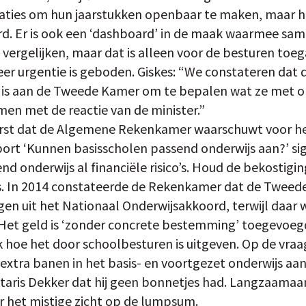
aties om hun jaarstukken openbaar te maken, maar he
erd. Er is ook een ‘dashboard’ in de maak waarmee 
 vergelijken, maar dat is alleen voor de besturen toe
meer urgentie is geboden. Giskes: “We constateren dat d
et is aan de Tweede Kamer om te bepalen wat ze met 
en met de reactie van de minister.”
eerst dat de Algemene Rekenkamer waarschuwt voor he
rt ‘Kunnen basisscholen passend onderwijs aan?’ sig
nd onderwijs al financiële risico’s. Houd de bekostigi
ies. In 2014 constateerde de Rekenkamer dat de Twee
gen uit het Nationaal Onderwijsakkoord, terwijl daar 
et geld is ‘zonder concrete bestemming’ toegevoe
jk hoe het door schoolbesturen is uitgeven. Op de vra
extra banen in het basis- en voortgezet onderwijs aan
aris Dekker dat hij geen bonnetjes had. Langzaamaan g
 het mistige zicht op de lumpsum.