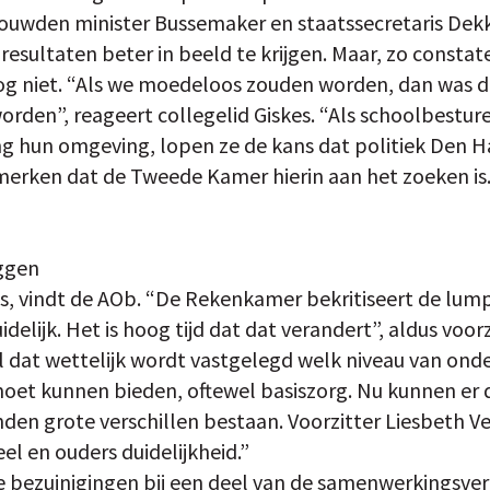
ouwden minister Bussemaker en staatssecretaris Dekk
esultaten beter in beeld te krijgen. Maar, zo consta
 nog niet. “Als we moedeloos zouden worden, dan was
rden”, reageert collegelid Giskes. “Als schoolbestur
g hun omgeving, lopen ze de kans dat politiek Den H
erken dat de Tweede Kamer hierin aan het zoeken is.
eggen
as, vindt de AOb. “De Rekenkamer bekritiseert de lu
delijk. Het is hoog tijd dat dat verandert”, aldus voor
 dat wettelijk wordt vastgelegd welk niveau van onde
oet kunnen bieden, oftewel basiszorg. Nu kunnen er d
n grote verschillen bestaan. Voorzitter Liesbeth V
el en ouders duidelijkheid.”
e bezuinigingen bij een deel van de samenwerkingsv