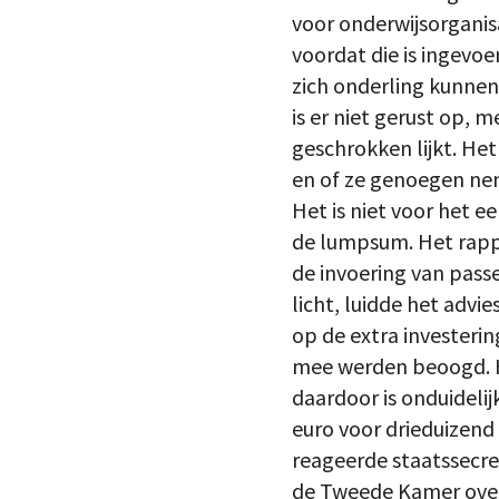
voor onderwijsorganis
voordat die is ingevo
zich onderling kunnen
is er niet gerust op, 
geschrokken lijkt. H
en of ze genoegen nem
Het is niet voor het 
de lumpsum. Het rappo
de invoering van passe
licht, luidde het adv
op de extra investerin
mee werden beoogd. H
daardoor is onduideli
euro voor drieduizend 
reageerde staatssecret
de Tweede Kamer over