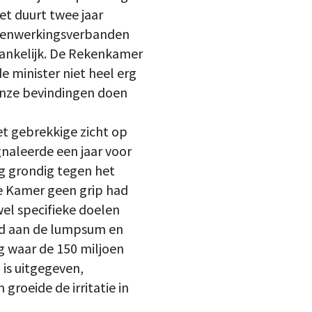
t duurt twee jaar
samenwerkingsverbanden
gankelijk. De Rekenkamer
e minister niet heel erg
onze bevindingen doen
t gebrekkige zicht op
naleerde een jaar voor
ng grondig tegen het
de Kamer geen grip had
wel specifieke doelen
gd aan de lumpsum en
ag waar de 150 miljoen
 is uitgegeven,
roeide de irritatie in