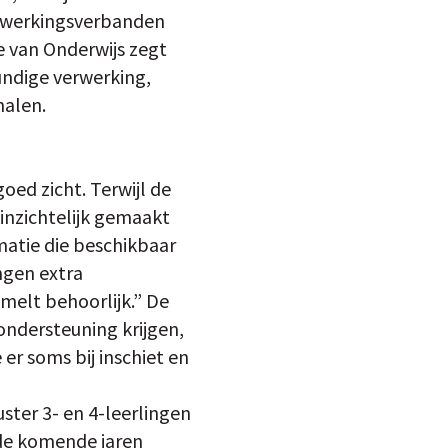
enwerkingsverbanden
e van Onderwijs zegt
undige verwerking,
halen.
oed zicht. Terwijl de
inzichtelijk gemaakt
matie die beschikbaar
ngen extra
mmelt behoorlijk.” De
 ondersteuning krijgen,
r soms bij inschiet en
ster 3- en 4-leerlingen
 de komende jaren