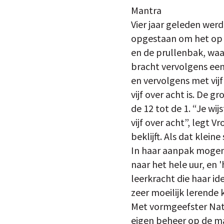
Mantra
Vier jaar geleden wer
opgestaan om het op t
en de prullenbak, waa
bracht vervolgens een 
en vervolgens met vijf
vijf over acht is. De g
de 12 tot de 1. “Je wi
vijf over acht”, legt 
beklijft. Als dat klein
In haar aanpak mogen
naar het hele uur, en 
leerkracht die haar ide
zeer moeilijk lerende k
Met vormgeefster Natal
eigen beheer op de m