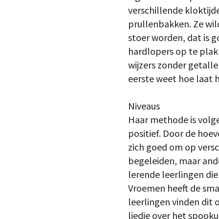
verschillende kloktij
prullenbakken. Ze wil
stoer worden, dat is g
hardlopers op te plakk
wijzers zonder getallen
eerste weet hoe laat he
Niveaus
Haar methode is volge
positief. Door de hoe
zich goed om op versc
begeleiden, maar ande
lerende leerlingen di
Vroemen heeft de smaa
leerlingen vinden dit o
liedje over het spookuu