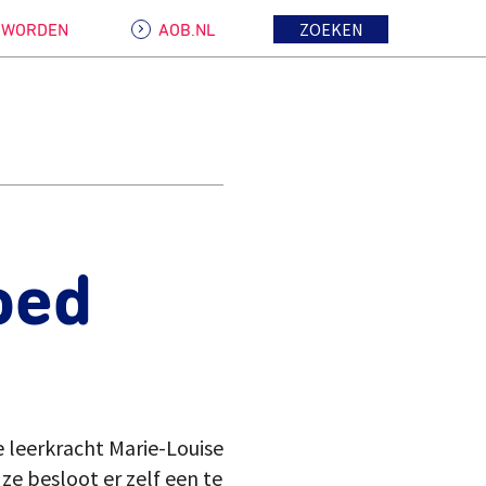
ZOEKEN
D WORDEN
AOB.NL
oed
e leerkracht Marie-Louise
e besloot er zelf een te