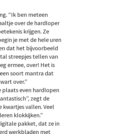
ing. “Ik ben meteen
aaltje over de hardloper
etekenis krijgen. Ze
begin je met de hele uren
ren dat het bijvoorbeeld
ntal streepjes tellen van
weg ermee, over! Het is
et een soort mantra dat
kwart over.”
e plaats even hardlopen
fantastisch”, zegt de
e kwartjes vallen. Veel
leren klokkijken.”
gitale pakket, dat ze in
derd werkbladen met