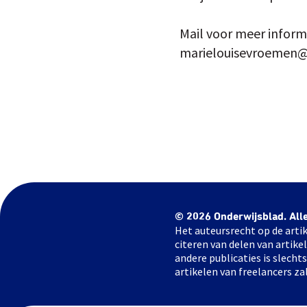
Mail voor meer informa
marielouisevroemen@t
© 2026 Onderwijsblad. All
Het auteursrecht op de artik
citeren van delen van artik
andere publicaties is slech
artikelen van freelancers za