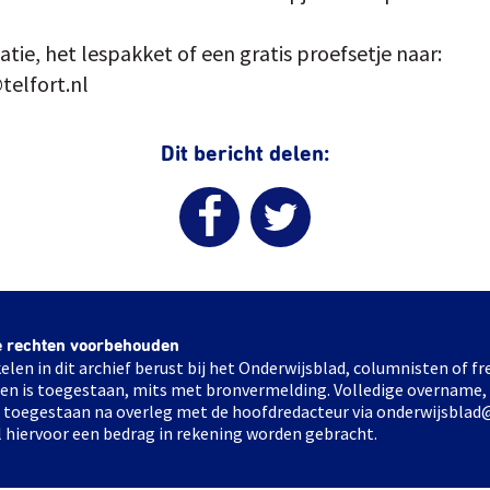
tie, het lespakket of een gratis proefsetje naar:
elfort.nl
Dit bericht delen:
e rechten voorbehouden
elen in dit archief berust bij het Onderwijsblad, columnisten of 
elen is toegestaan, mits met bronvermelding. Volledige overname,
ts toegestaan na overleg met de hoofdredacteur via onderwijsblad
l hiervoor een bedrag in rekening worden gebracht.