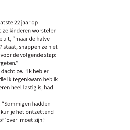
atste 22 jaar op
t ze kinderen worstelen
e uit, “maar de halve
e 7 staat, snappen ze niet
is voor de volgende stap:
rgeten.”
 dacht ze. “Ik heb er
 die ik tegenkwam heb ik
en heel lastig is, had
den. “Sommigen hadden
t, kun je het ontzettend
f ‘over’ moet zijn.”