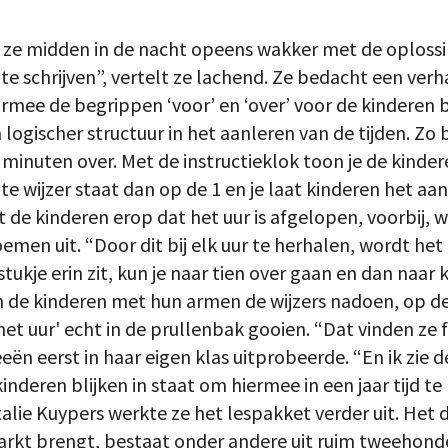
d ze midden in de nacht opeens wakker met de oploss
e schrijven”, vertelt ze lachend. Ze bedacht een verh
rmee de begrippen ‘voor’ en ‘over’ voor de kinderen b
logischer structuur in het aanleren van de tijden. Zo 
 minuten over. Met de instructieklok toon je de kinde
rote wijzer staat dan op de 1 en je laat kinderen het aa
jst de kinderen erop dat het uur is afgelopen, voorbij, 
Vroemen uit. “Door dit bij elk uur te herhalen, wordt h
e stukje erin zit, kun je naar tien over gaan en dan naar 
 de kinderen met hun armen de wijzers nadoen, op d
'het uur' echt in de prullenbak gooien. “Dat vinden ze 
eën eerst in haar eigen klas uitprobeerde. “En ik zie d
inderen blijken in staat om hiermee in een jaar tijd te 
ie Kuypers werkte ze het lespakket verder uit. Het di
arkt brengt, bestaat onder andere uit ruim tweehon