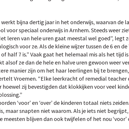
erkt bijna dertig jaar in het onderwijs, waarvan de la
ol voor speciaal onderwijs in Arnhem. Steeds weer zie
et leren van hele uren gaat meestal wel goed”, legt z
onlogisch voor ze. Als de kleine wijzer tussen de 6 en d
of half 7 is.” Vaak gaat het helemaal mis als het tijd 
jkt alsof ze dan de hele en halve uren gewoon weer ve
re manier zijn om het haar leerlingen bij te brengen,
vertelt Vroemen. “Elke leerkracht of remedial teacher
hoewel zij bevestigden dat klokkijken voor veel kinder
lossing.”
orden ‘voor’ en ‘over’ de kinderen totaal niets zei
 is, maar snapten niet waarom. Als je iets niet begrijp
 meesten blijven dan ook twijfelen of het nou ‘voor’ o