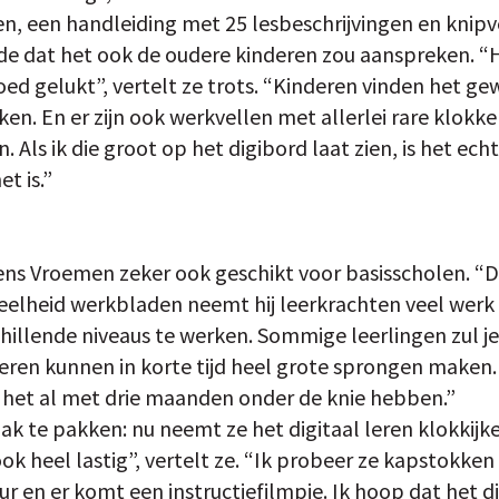
den, een handleiding met 25 lesbeschrijvingen en knip
de dat het ook de oudere kinderen zou aanspreken. “
oed gelukt”, vertelt ze trots. “Kinderen vinden het ge
en. En er zijn ook werkvellen met allerlei rare klokke
. Als ik die groot op het digibord laat zien, is het ech
t is.”
ns Vroemen zeker ook geschikt voor basisscholen. “De 
veelheid werkbladen neemt hij leerkrachten veel werk 
hillende niveaus te werken. Sommige leerlingen zul j
ren kunnen in korte tijd heel grote sprongen maken. E
e het al met drie maanden onder de knie hebben.”
k te pakken: nu neemt ze het digitaal leren klokkijk
ok heel lastig”, vertelt ze. “Ik probeer ze kapstokken 
r en er komt een instructiefilmpje. Ik hoop dat het dit