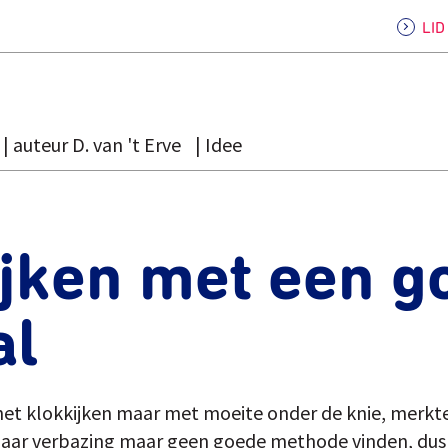
LI
auteur D. van 't Erve
Idee
ijken met een g
al
 het klokkijken maar met moeite onder de knie, merkt
aar verbazing maar geen goede methode vinden, dus z