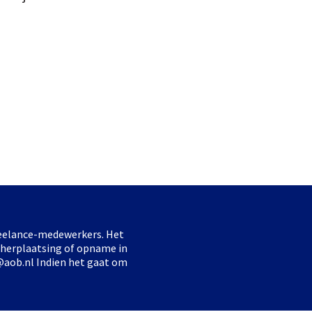
freelance-medewerkers. Het
 herplaatsing of opname in
@aob.nl Indien het gaat om