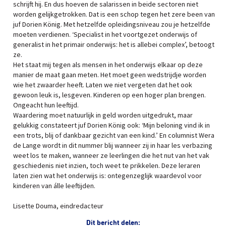
schrijft hij. En dus hoeven de salarissen in beide sectoren niet
worden gelijkgetrokken. Dat is een schop tegen het zere been van
juf Dorien König. Met hetzelfde opleidingsniveau zou je hetzelfde
moeten verdienen. ‘Specialist in het voortgezet onderwijs of
generalist in het primair onderwijs: het is allebei complex’, betoogt
ze.
Het staat mij tegen als mensen in het onderwijs elkaar op deze
manier de maat gaan meten. Het moet geen wedstrijdje worden
wie het zwaarder heeft. Laten we niet vergeten dat het ook
gewoon leuk is, lesgeven. Kinderen op een hoger plan brengen.
Ongeacht hun leeftijd.
Waardering moet natuurlijk in geld worden uitgedrukt, maar
gelukkig constateert juf Dorien König ook: ‘Mijn beloning vind ik in
een trots, blij of dankbaar gezicht van een kind.’ En columnist Wera
de Lange wordt in dit nummer blij wanneer zij in haar les verbazing
weet los te maken, wanneer ze leerlingen die het nut van het vak
geschiedenis niet inzien, toch weet te prikkelen. Deze leraren
laten zien wat het onderwijs is: ontegenzeglijk waardevol voor
kinderen van álle leeftijden.
Lisette Douma, eindredacteur
Dit bericht delen: