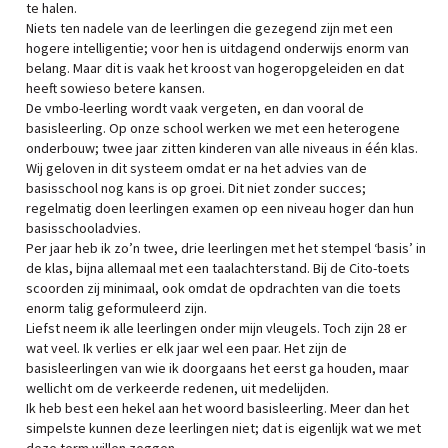
te halen.
Niets ten nadele van de leerlingen die gezegend zijn met een
hogere intelligentie; voor hen is uitdagend onderwijs enorm van
belang. Maar dit is vaak het kroost van hogeropgeleiden en dat
heeft sowieso betere kansen.
De vmbo-leerling wordt vaak vergeten, en dan vooral de
basisleerling. Op onze school werken we met een heterogene
onderbouw; twee jaar zitten kinderen van alle niveaus in één klas.
Wij geloven in dit systeem omdat er na het advies van de
basisschool nog kans is op groei. Dit niet zonder succes;
regelmatig doen leerlingen examen op een niveau hoger dan hun
basisschooladvies.
Per jaar heb ik zo’n twee, drie leerlingen met het stempel ‘basis’ in
de klas, bijna allemaal met een taalachterstand. Bij de Cito-toets
scoorden zij minimaal, ook omdat de opdrachten van die toets
enorm talig geformuleerd zijn.
Liefst neem ik alle leerlingen onder mijn vleugels. Toch zijn 28 er
wat veel. Ik verlies er elk jaar wel een paar. Het zijn de
basisleerlingen van wie ik doorgaans het eerst ga houden, maar
wellicht om de verkeerde redenen, uit medelijden.
Ik heb best een hekel aan het woord basisleerling. Meer dan het
simpelste kunnen deze leerlingen niet; dat is eigenlijk wat we met