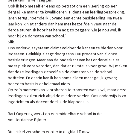
deze term willen zeggen.
Ook ik heb mezelf er eens op betrapt om een leerling op een
dergelijke manier te kwalificeren. Tijdens een leerlingbespreking,
jaren terug, noemde ik Jovano een echte basisleerling. Na twee
jaar kon ik niet anders dan hem met hetzelfde niveau naar de
derde sturen. Ik hoor het hem nog zo zeggen: ‘Zie je nou wel, ik
hoor bij de domsten van school.’
Slik.
Ons onderwijssysteem claimt voldoende kansen te bieden voor
iedereen. Gelukkig slaagt doorgaans 100 procent van al onze
basisleerlingen. Maar aan de onderkant van het onderwijs is er
meer plek voor verdriet, dan dat er ruimte is voor groei. Wij maken
dat deze leerlingen zichzelf als de domsten van de school
betitelen. En daarin kan ik hen soms alleen maar gelijk geven;
beneden basis is er helemaal niets.
Op zo’n moment kan ik proberen te troosten wat ik wil, maar deze
leerlingen zullen zich altijd de mindere voelen. Ons onderwijs is zo
ingericht en als docent deel ik de klappen uit.
Bart Ongering werkt op een middelbare school in de
Amsterdamse Bijlmer
Dit artikel verscheen eerder in dagblad Trouw